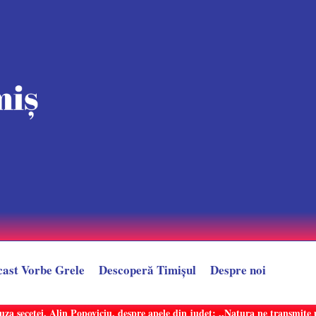
cast Vorbe Grele
Descoperă Timișul
Despre noi
uza secetei. Alin Popoviciu, despre apele din județ: ,,Natura ne transmit