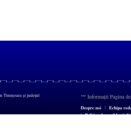
in Timișoara și județul
Informații Pagina d
Despre noi
Echipa red
Politica de confidențiali