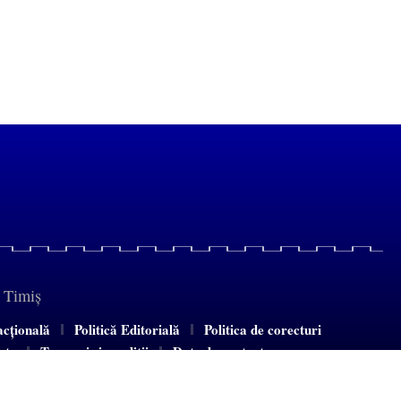
e Timiș
acțională
Politică Editorială
Politica de corecturi
tate
Termeni și condiții
Date de contact