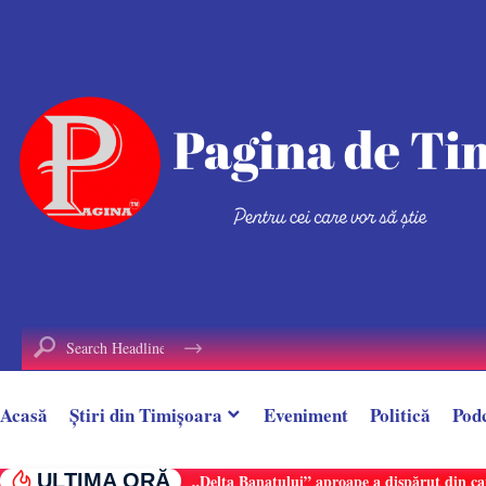
conținut
Acasă
Știri din Timișoara
Eveniment
Politică
Pod
ULTIMA ORĂ
„Delta Banatului” aproape a dispărut din ca