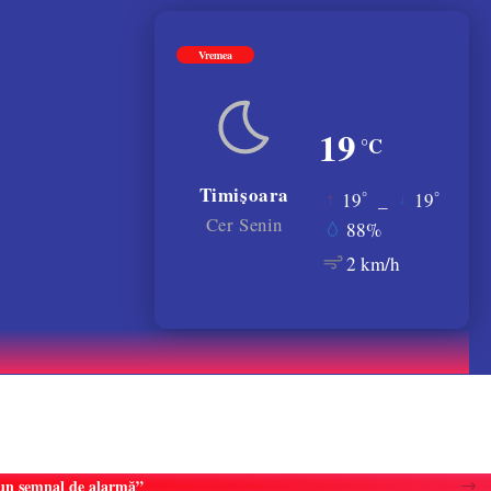
Vremea
19
°C
Timișoara
°
°
19
_
19
Cer Senin
88%
2 km/h
e un semnal de alarmă”