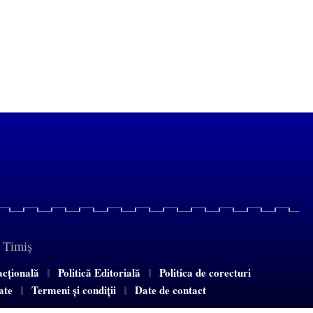
e Timiș
acțională
Politică Editorială
Politica de corecturi
tate
Termeni și condiții
Date de contact