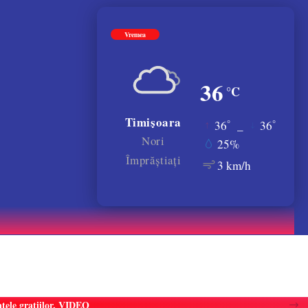
Vremea
36
°C
Timișoara
°
°
36
_
36
Nori
25%
Împrăștiați
3 km/h
atele gratiilor. VIDEO