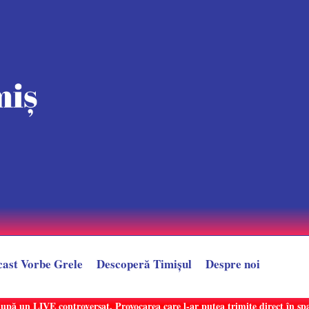
cast Vorbe Grele
Descoperă Timișul
Despre noi
după un LIVE controversat. Provocarea care l-ar putea trimite direct în sp