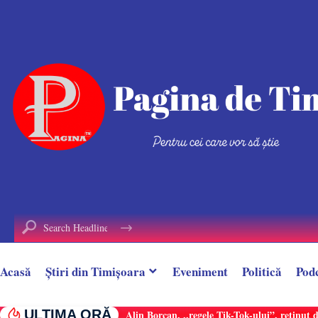
conținut
Acasă
Știri din Timișoara
Eveniment
Politică
Pod
ULTIMA ORĂ
Alin Borcan, ,,regele Tik-Tok-ului”, reținut 