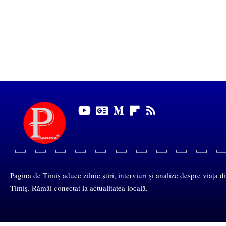
Pagina de Timiș aduce zilnic știri, interviuri și analize despre viața d
Timiș. Rămâi conectat la actualitatea locală.