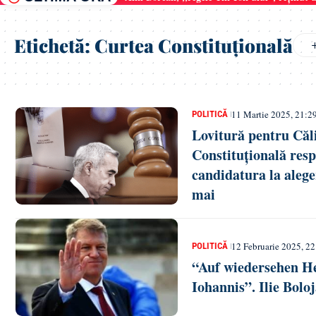
Etichetă:
Curtea Constituțională
11 Martie 2025, 21:2
POLITICĂ
Lovitură pentru Căl
Constituțională resp
candidatura la alege
mai
12 Februarie 2025, 22
POLITICĂ
“Auf wiedersehen He
Iohannis”. Ilie Bolo