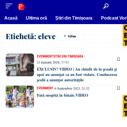
conținut
Acasă
Ultima oră
Știri din Timișoara
Podcast Vor
Etichetă:
eleve
EVENIMENT
ȘTIRI DIN TIMIȘOARA
21 Ianuarie 2026, 17:51
EXCLUSIV! VIDEO | Au chiulit de la școală și
apoi au anunțat ca au fost violate. Conducerea
școlii a anunțat autoritățile
6 Septembrie 2023, 21:32
EVENIMENT
Fată snopită în bătaie.VIDEO