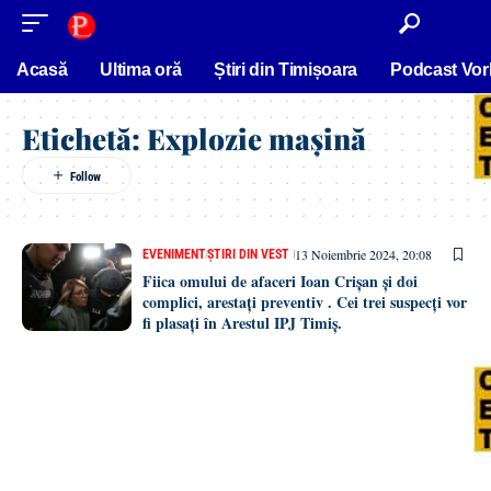
conținut
Acasă
Ultima oră
Știri din Timișoara
Podcast Vor
Etichetă:
Explozie mașină
13 Noiembrie 2024, 20:08
EVENIMENT
ȘTIRI DIN VEST
Fiica omului de afaceri Ioan Crișan și doi
complici, arestați preventiv . Cei trei suspecți vor
fi plasați în Arestul IPJ Timiș.