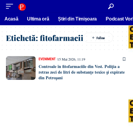
conținut
Acasă
Ultima oră
Știri din Timișoara
Podcast Vor
Etichetă:
fitofarmacii
15 Mai 2026, 11:19
EVENIMENT
Controale în fitofarmaciile din Vest. Poliția a
retras zeci de litri de substanțe toxice și expirate
din Petroșani