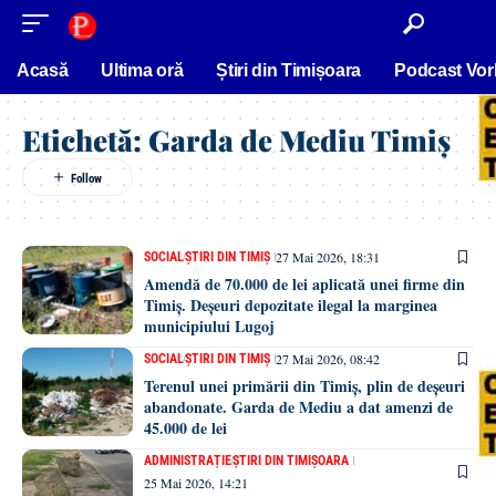
conținut
Acasă
Ultima oră
Știri din Timișoara
Podcast Vor
Etichetă:
Garda de Mediu Timiș
27 Mai 2026, 18:31
SOCIAL
ȘTIRI DIN TIMIȘ
Amendă de 70.000 de lei aplicată unei firme din
Timiș. Deșeuri depozitate ilegal la marginea
municipiului Lugoj
27 Mai 2026, 08:42
SOCIAL
ȘTIRI DIN TIMIȘ
Terenul unei primării din Timiș, plin de deșeuri
abandonate. Garda de Mediu a dat amenzi de
45.000 de lei
ADMINISTRAȚIE
ȘTIRI DIN TIMIȘOARA
25 Mai 2026, 14:21