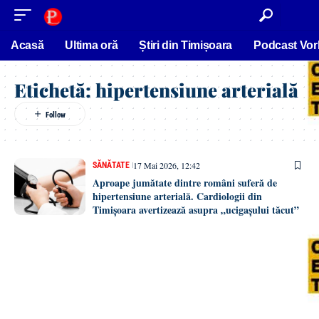
conținut
Acasă
Ultima oră
Știri din Timișoara
Podcast Vor
Etichetă:
hipertensiune arterială
17 Mai 2026, 12:42
SĂNĂTATE
Aproape jumătate dintre români suferă de
hipertensiune arterială. Cardiologii din
Timișoara avertizează asupra „ucigașului tăcut”