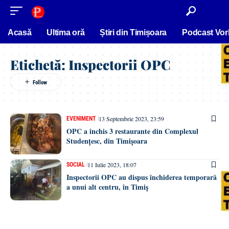
conținut
Acasă
Ultima oră
Știri din Timișoara
Podcast Vor
Etichetă:
Inspectorii OPC
13 Septembrie 2023, 23:59
EVENIMENT
OPC a închis 3 restaurante din Complexul
Studențesc, din Timișoara
11 Iulie 2023, 18:07
SOCIAL
Inspectorii OPC au dispus închiderea temporară
a unui alt centru, în Timiș