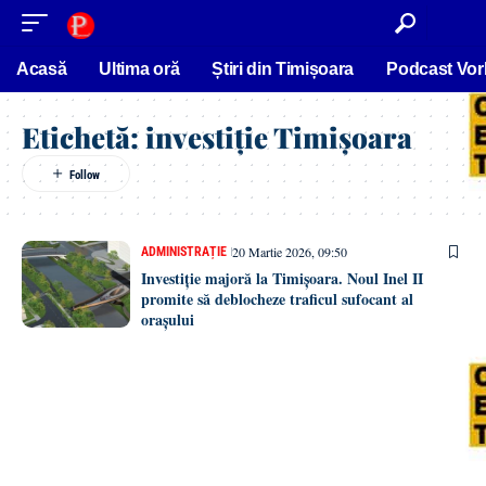
conținut
Acasă
Ultima oră
Știri din Timișoara
Podcast Vor
Etichetă:
investiție Timișoara
20 Martie 2026, 09:50
ADMINISTRAȚIE
Investiție majoră la Timișoara. Noul Inel II
promite să deblocheze traficul sufocant al
orașului