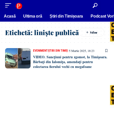
conținut
Acasă
Ultima oră
Știri din Timișoara
Podcast Vor
Etichetă:
liniște publică
5 Martie 2025, 18:23
EVENIMENT
ȘTIRI DIN TIMIȘ
VIDEO. Sancțiuni pentru zgomot, la Timișoara.
Bărbați din Ialomița, amendați pentru
colectarea fierului vechi cu megafoane