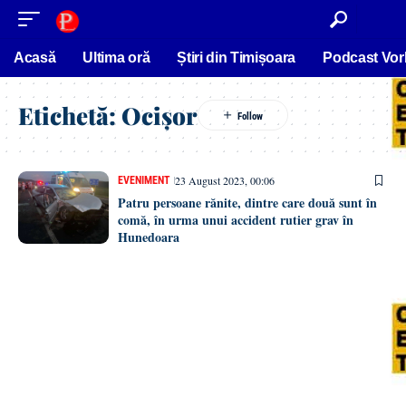
conținut
Acasă
Ultima oră
Știri din Timișoara
Podcast Vor
Etichetă:
Ocișor
23 August 2023, 00:06
EVENIMENT
Patru persoane rănite, dintre care două sunt în
comă, în urma unui accident rutier grav în
Hunedoara