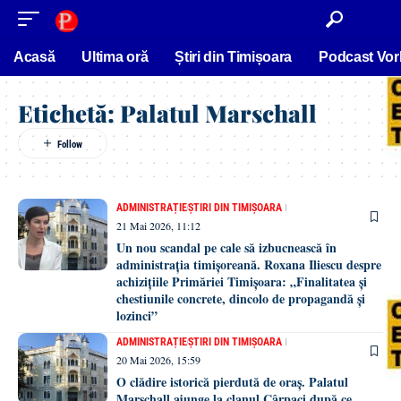
conținut
Acasă
Ultima oră
Știri din Timișoara
Podcast Vor
Etichetă:
Palatul Marschall
ADMINISTRAȚIE
ȘTIRI DIN TIMIȘOARA
21 Mai 2026, 11:12
Un nou scandal pe cale să izbucnească în
administrația timișoreană. Roxana Iliescu despre
achizițiile Primăriei Timișoara: „Finalitatea și
chestiunile concrete, dincolo de propagandă și
lozinci”
ADMINISTRAȚIE
ȘTIRI DIN TIMIȘOARA
20 Mai 2026, 15:59
O clădire istorică pierdută de oraș. Palatul
Marschall ajunge la clanul Cârpaci după ce