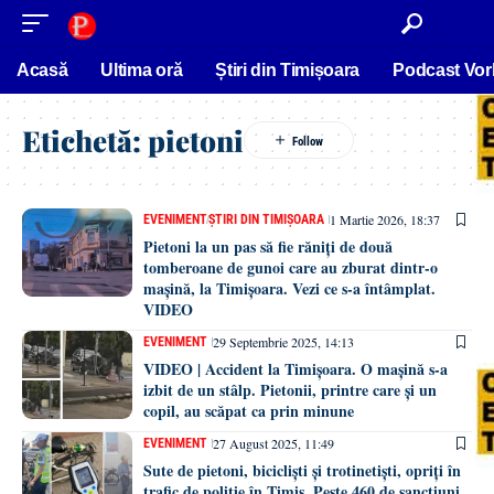
conținut
Acasă
Ultima oră
Știri din Timișoara
Podcast Vor
Etichetă:
pietoni
1 Martie 2026, 18:37
EVENIMENT
ȘTIRI DIN TIMIȘOARA
Pietoni la un pas să fie răniți de două
tomberoane de gunoi care au zburat dintr-o
mașină, la Timișoara. Vezi ce s-a întâmplat.
VIDEO
29 Septembrie 2025, 14:13
EVENIMENT
VIDEO | Accident la Timișoara. O mașină s-a
izbit de un stâlp. Pietonii, printre care și un
copil, au scăpat ca prin minune
27 August 2025, 11:49
EVENIMENT
Sute de pietoni, bicicliști și trotinetiști, opriți în
trafic de poliție în Timiș. Peste 460 de sancțiuni