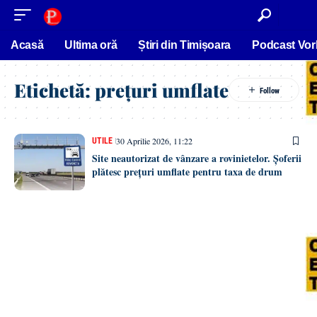
conținut
Acasă
Ultima oră
Știri din Timișoara
Podcast Vor
Etichetă:
prețuri umflate
30 Aprilie 2026, 11:22
UTILE
Site neautorizat de vânzare a rovinietelor. Șoferii
plătesc prețuri umflate pentru taxa de drum