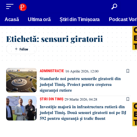
conținut
Acasă
Ultima oră
Știri din Timișoara
Podcast Vor
Etichetă:
sensuri giratorii
16 Aprilie 2026, 12:00
ADMINISTRAȚIE
Standarde noi pentru sensurile giratorii din
județul Timiș. Proiect pentru creșterea
siguranței rutiere
29 Martie 2026, 04:28
ȘTIRI DIN TIMIȘ
Investiție majoră în infrastructura rutieră din
județul Timiș. Două sensuri giratorii noi pe DJ
592 pentru siguranță și trafic fluent