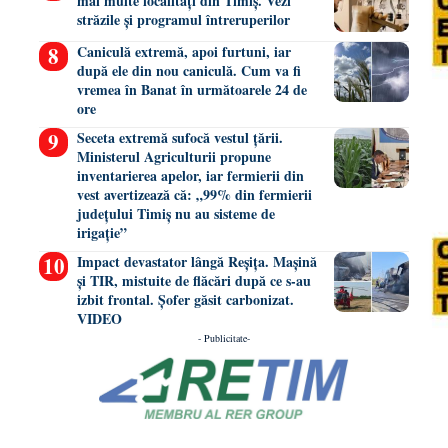
mai multe localități din Timiș. Vezi
străzile și programul întreruperilor
Caniculă extremă, apoi furtuni, iar
după ele din nou caniculă. Cum va fi
vremea în Banat în următoarele 24 de
ore
Seceta extremă sufocă vestul țării.
Ministerul Agriculturii propune
inventarierea apelor, iar fermierii din
vest avertizează că: „99% din fermierii
județului Timiș nu au sisteme de
irigație”
Impact devastator lângă Reșița. Mașină
și TIR, mistuite de flăcări după ce s-au
izbit frontal. Șofer găsit carbonizat.
VIDEO
- Publicitate-