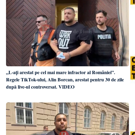
„L-ați arestat pe cel mai mare infractor al României”.
Regele TikTok-ului, Alin Borcan, arestat pentru 30 de zile
după live-ul controversat. VIDEO