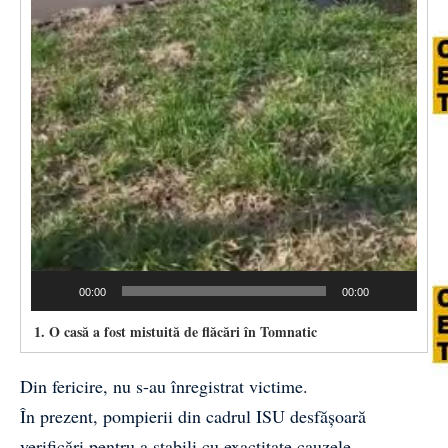
00:00
00:00
1.
O casă a fost mistuită de flăcări în Tomnatic
Din fericire, nu s-au înregistrat victime.
În prezent, pompierii din cadrul ISU desfășoară
verificări pentru a stabili cu exactitate cauzele