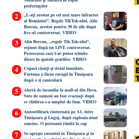
preferințelor
„L-ați arestat pe cel mai mare infractor
al României”. Regele TikTok-ului, Alin
Borcan, arestat pentru 30 de zile după
live-ul controversat. VIDEO
Alin Borcan, ,,regele Tik-Tok-ului”,
reținut după un LIVE controversat.
Provocarea care l-ar putea trimite
direct în spatele gratiilor. VIDEO
Copaci căzuți și străzi inundate.
Furtuna a făcut ravagii în Timișoara
după o zi caniculară
Alertă de incendiu la mall-ul din Deva.
Sute de oameni au fost evacuați după
ce clădirea s-a umplut de fum. VIDEO
Autoutilitară răsturnată pe A1, între
Timișoara și Lugoj, după explozia unui
cauciuc. O persoană rănită la cap
Se oprește curentul în Timișoara și în