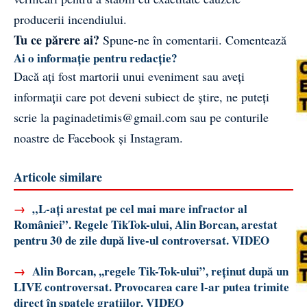
producerii incendiului.
Tu ce părere ai?
Spune-ne în comentarii.
Comentează
Ai o informație pentru redacție?
Dacă ați fost martorii unui eveniment sau aveți
informații care pot deveni subiect de știre, ne puteți
scrie la
paginadetimis@gmail.com
sau pe conturile
noastre de
Facebook
și
Instagram
.
Articole similare
→
„L-ați arestat pe cel mai mare infractor al
României”. Regele TikTok-ului, Alin Borcan, arestat
pentru 30 de zile după live-ul controversat. VIDEO
→
Alin Borcan, ,,regele Tik-Tok-ului”, reținut după un
LIVE controversat. Provocarea care l-ar putea trimite
direct în spatele gratiilor. VIDEO