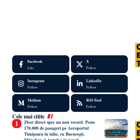
Facebook
X
Like
Follow
Instagram
LinkedIn
Follow
Follow
Medium
RSS Feed
Follow
Follow
Cele mai citite
Zbor direct spre un nou record. Peste
170.000 de pasageri pe Aeroportul
Timișoara în iulie, cu București,
München și Antalya în topul