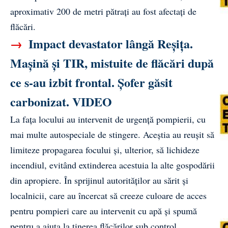
aproximativ 200 de metri pătrați au fost afectați de
flăcări.
→
Impact devastator lângă Reșița.
Mașină și TIR, mistuite de flăcări după
ce s-au izbit frontal. Șofer găsit
carbonizat. VIDEO
La fața locului au intervenit de urgență pompierii, cu
mai multe autospeciale de stingere. Aceștia au reușit să
limiteze propagarea focului și, ulterior, să lichideze
incendiul, evitând extinderea acestuia la alte gospodării
din apropiere. În sprijinul autorităților au sărit și
localnicii, care au încercat să creeze culoare de acces
pentru pompieri care au intervenit cu apă și spumă
pentru a ajuta la ținerea flăcărilor sub control.