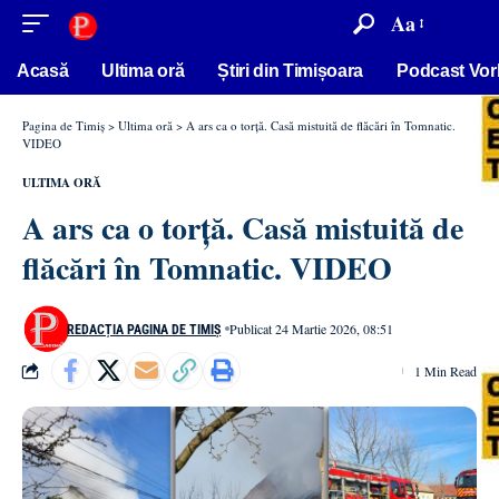
conținut
Aa
Acasă
Ultima oră
Știri din Timișoara
Podcast Vor
Pagina de Timiș
>
Ultima oră
>
A ars ca o torță. Casă mistuită de flăcări în Tomnatic.
VIDEO
ULTIMA ORĂ
A ars ca o torță. Casă mistuită de
flăcări în Tomnatic. VIDEO
Publicat 24 Martie 2026, 08:51
REDACȚIA PAGINA DE TIMIȘ
1 Min Read