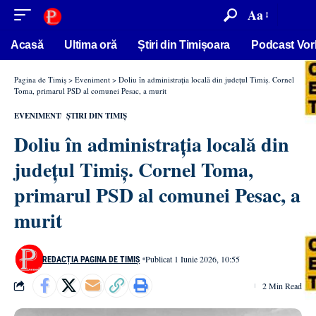
conținut
Aa
Acasă
Ultima oră
Știri din Timișoara
Podcast Vor
Pagina de Timiș
>
Eveniment
>
Doliu în administrația locală din județul Timiș. Cornel
Toma, primarul PSD al comunei Pesac, a murit
EVENIMENT
ȘTIRI DIN TIMIȘ
Doliu în administrația locală din
județul Timiș. Cornel Toma,
primarul PSD al comunei Pesac, a
murit
Publicat 1 Iunie 2026, 10:55
REDACȚIA PAGINA DE TIMIȘ
2 Min Read