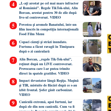
„L-ați arestat pe cel mai mare infractor
al României”. Regele TikTok-ului, Alin
Borcan, arestat pentru 30 de zile după
live-ul controversat. VIDEO
Povestea și aromele Banatului, într-un
film înscris în competiția internațională
Food Film Menu
Copaci căzuți și străzi inundate.
Furtuna a făcut ravagii în Timișoara
după o zi caniculară
Alin Borcan, ,,regele Tik-Tok-ului”,
reținut după un LIVE controversat.
Provocarea care l-ar putea trimite
direct în spatele gratiilor. VIDEO
Impact devastator lângă Reșița. Mașină
și TIR, mistuite de flăcări după ce s-au
izbit frontal. Șofer găsit carbonizat.
VIDEO
Caniculă extremă, apoi furtuni, iar
după ele din nou caniculă. Cum va fi