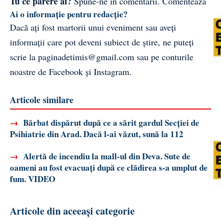
Tu ce părere ai?
Spune-ne în comentarii.
Comentează
Ai o informație pentru redacție?
Dacă ați fost martorii unui eveniment sau aveți
informații care pot deveni subiect de știre, ne puteți
scrie la
paginadetimis@gmail.com
sau pe conturile
noastre de
Facebook
și
Instagram
.
Articole similare
→
Bărbat dispărut după ce a sărit gardul Secției de
Psihiatrie din Arad. Dacă l-ai văzut, sună la 112
→
Alertă de incendiu la mall-ul din Deva. Sute de
oameni au fost evacuați după ce clădirea s-a umplut de
fum. VIDEO
Articole din aceeași categorie