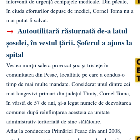
intervenit de urgență echipajele medicale. Din păcate,
în ciuda eforturilor depuse de medici, Cornel Toma nu a
mai putut fi salvat.
→
Autoutilitară răsturnată de-a latul
șoselei, în vestul țării. Șoferul a ajuns la
spital
Vestea morții sale a provocat șoc și tristețe în
comunitatea din Pesac, localitate pe care a condus-o
timp de mai multe mandate. Considerat unul dintre cei
mai longevivi primari din județul Timiș, Cornel Toma,
în vârstă de 57 de ani, și-a legat numele de dezvoltarea
comunei după reînființarea acesteia ca unitate
administrativ-teritorială de sine stătătoare.
Aflat la conducerea Primăriei Pesac din anul 2008,
inițial ca primar interimar, iar ulterior ales de cetățeni în