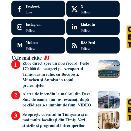
Facebook
X
Like
Follow
Instagram
LinkedIn
Follow
Follow
Medium
RSS Feed
Follow
Follow
Cele mai citite
Zbor direct spre un nou record. Peste
170.000 de pasageri pe Aeroportul
Timișoara în iulie, cu București,
München și Antalya în topul
preferințelor
Alertă de incendiu la mall-ul din Deva.
Sute de oameni au fost evacuați după
ce clădirea s-a umplut de fum. VIDEO
Se oprește curentul în Timișoara și în
mai multe localități din Timiș. Vezi
străzile și programul întreruperilor