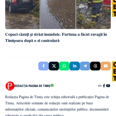
Copaci căzuți și străzi inundate. Furtuna a făcut ravagii în
Timișoara după o zi caniculară
REDACȚIA PAGINA DE TIMIȘ
Redacția Pagina de Timiș este echipa editorială a publicației Pagina de
Timiș. Articolele semnate de redacție sunt realizate pe baza
informațiilor oficiale, comunicatelor instituțiilor publice, documentării
editoriale și verificării din surse publice.