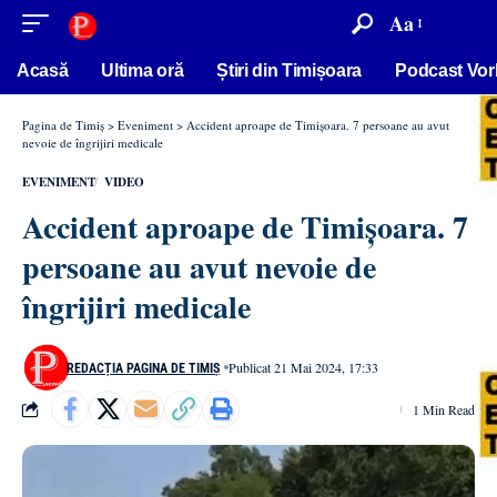
conținut
Aa
Acasă
Ultima oră
Știri din Timișoara
Podcast Vor
Pagina de Timiș
>
Eveniment
>
Accident aproape de Timișoara. 7 persoane au avut
nevoie de îngrijiri medicale
EVENIMENT
VIDEO
Accident aproape de Timișoara. 7
persoane au avut nevoie de
îngrijiri medicale
Publicat 21 Mai 2024, 17:33
REDACȚIA PAGINA DE TIMIȘ
1 Min Read