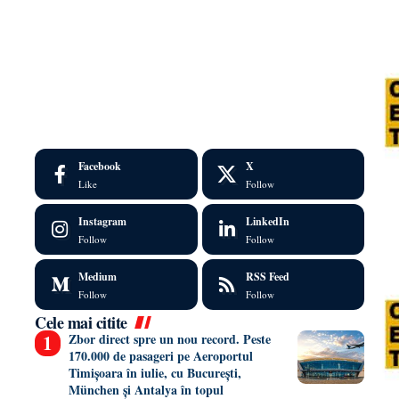
Facebook
X
Like
Follow
Instagram
LinkedIn
Follow
Follow
Medium
RSS Feed
Follow
Follow
Cele mai citite
Zbor direct spre un nou record. Peste
170.000 de pasageri pe Aeroportul
Timișoara în iulie, cu București,
München și Antalya în topul