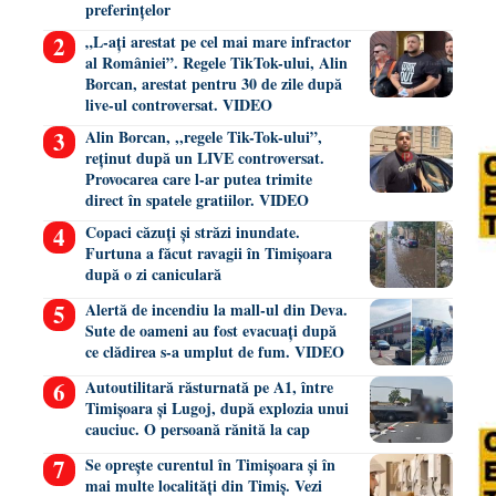
preferințelor
„L-ați arestat pe cel mai mare infractor
al României”. Regele TikTok-ului, Alin
Borcan, arestat pentru 30 de zile după
live-ul controversat. VIDEO
Alin Borcan, ,,regele Tik-Tok-ului”,
reținut după un LIVE controversat.
Provocarea care l-ar putea trimite
direct în spatele gratiilor. VIDEO
Copaci căzuți și străzi inundate.
Furtuna a făcut ravagii în Timișoara
după o zi caniculară
Alertă de incendiu la mall-ul din Deva.
Sute de oameni au fost evacuați după
ce clădirea s-a umplut de fum. VIDEO
Autoutilitară răsturnată pe A1, între
Timișoara și Lugoj, după explozia unui
cauciuc. O persoană rănită la cap
Se oprește curentul în Timișoara și în
mai multe localități din Timiș. Vezi