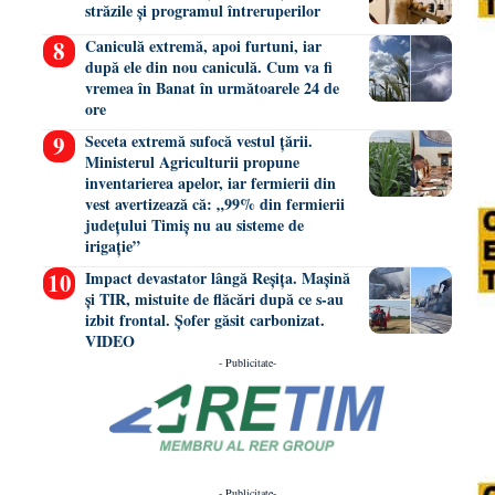
străzile și programul întreruperilor
Caniculă extremă, apoi furtuni, iar
după ele din nou caniculă. Cum va fi
vremea în Banat în următoarele 24 de
ore
Seceta extremă sufocă vestul țării.
Ministerul Agriculturii propune
inventarierea apelor, iar fermierii din
vest avertizează că: „99% din fermierii
județului Timiș nu au sisteme de
irigație”
Impact devastator lângă Reșița. Mașină
și TIR, mistuite de flăcări după ce s-au
izbit frontal. Șofer găsit carbonizat.
VIDEO
- Publicitate-
- Publicitate-