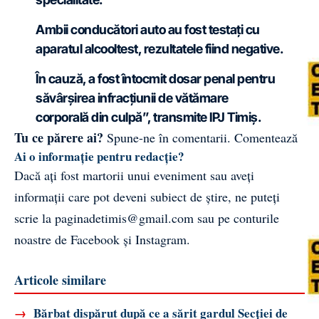
Ambii conducători auto au fost testați cu
aparatul alcooltest, rezultatele fiind negative.
În cauză, a fost întocmit dosar penal pentru
săvârșirea infracțiunii de vătămare
corporală din culpă”, transmite IPJ Timiș.
Tu ce părere ai?
Spune-ne în comentarii.
Comentează
Ai o informație pentru redacție?
Dacă ați fost martorii unui eveniment sau aveți
informații care pot deveni subiect de știre, ne puteți
scrie la
paginadetimis@gmail.com
sau pe conturile
noastre de
Facebook
și
Instagram
.
Articole similare
→
Bărbat dispărut după ce a sărit gardul Secției de