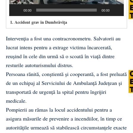
00:00
00:00
1.
Accident grav în Dumbrăvița
Intervenția a fost una contracronometru. Salvatorii au
lucrat intens pentru a extrage victima încarcerată,
reușind în cele din urmă să o scoată în viață dintre
resturile autoturismului distrus.
Persoana rănită, conștientă și cooperantă, a fost preluată
de un echipaj al Serviciului de Ambulanță Județean și
transportată de urgență la spital pentru îngrijiri
medicale.
Pompierii au rămas la locul accidentului pentru a
asigura măsurile de prevenire a incendiilor, în timp ce
autoritățile urmează să stabilească circumstanțele exacte