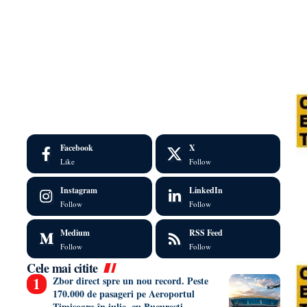
Facebook
X
Like
Follow
Instagram
LinkedIn
Follow
Follow
Medium
RSS Feed
Follow
Follow
Cele mai citite
Zbor direct spre un nou record. Peste
170.000 de pasageri pe Aeroportul
Timișoara în iulie, cu București,