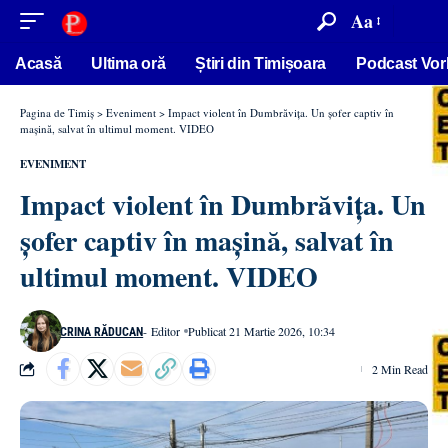
conținut
Aa
Acasă
Ultima oră
Știri din Timișoara
Podcast Vor
Pagina de Timiș
>
Eveniment
>
Impact violent în Dumbrăvița. Un șofer captiv în
mașină, salvat în ultimul moment. VIDEO
EVENIMENT
Impact violent în Dumbrăvița. Un
șofer captiv în mașină, salvat în
ultimul moment. VIDEO
- Editor
Publicat 21 Martie 2026, 10:34
CRINA RĂDUCAN
2 Min Read