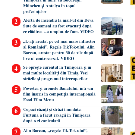
München și Antalya în topul
preferințelor
Alertă de incendiu la mall-ul din Deva.
Sute de oameni au fost evacuați după
ce clădirea s-a umplut de fum. VIDEO
„L-ați arestat pe cel mai mare infractor
al României”. Regele TikTok-ului, Alin
Borcan, arestat pentru 30 de zile după
live-ul controversat. VIDEO
Se oprește curentul în Timișoara și în
mai multe localități din Timiș. Vezi
străzile și programul întreruperilor
Povestea și aromele Banatului, într-un
film înscris în competiția internațională
Food Film Menu
Copaci căzuți și străzi inundate.
Furtuna a făcut ravagii în Timișoara
după o zi caniculară
Alin Borcan, ,,regele Tik-Tok-ului”,