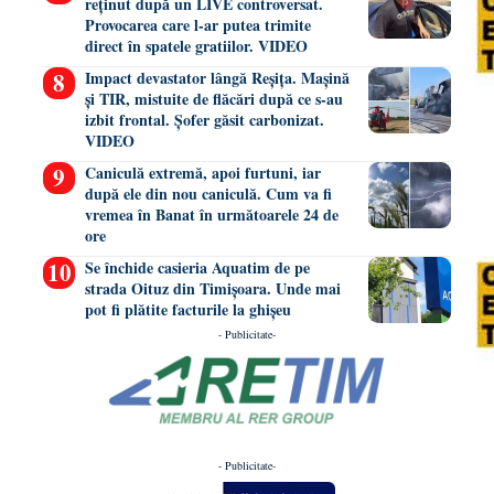
reținut după un LIVE controversat.
Provocarea care l-ar putea trimite
direct în spatele gratiilor. VIDEO
Impact devastator lângă Reșița. Mașină
și TIR, mistuite de flăcări după ce s-au
izbit frontal. Șofer găsit carbonizat.
VIDEO
Caniculă extremă, apoi furtuni, iar
după ele din nou caniculă. Cum va fi
vremea în Banat în următoarele 24 de
ore
Se închide casieria Aquatim de pe
strada Oituz din Timișoara. Unde mai
pot fi plătite facturile la ghișeu
- Publicitate-
- Publicitate-