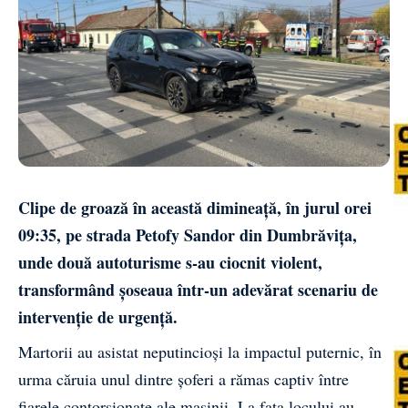
Clipe de groază în această dimineață, în jurul orei
09:35, pe strada Petofy Sandor din Dumbrăvița,
unde două autoturisme s-au ciocnit violent,
transformând șoseaua într-un adevărat scenariu de
intervenție de urgență.
Martorii au asistat neputincioși la impactul puternic, în
urma căruia unul dintre șoferi a rămas captiv între
fiarele contorsionate ale mașinii. La fața locului au