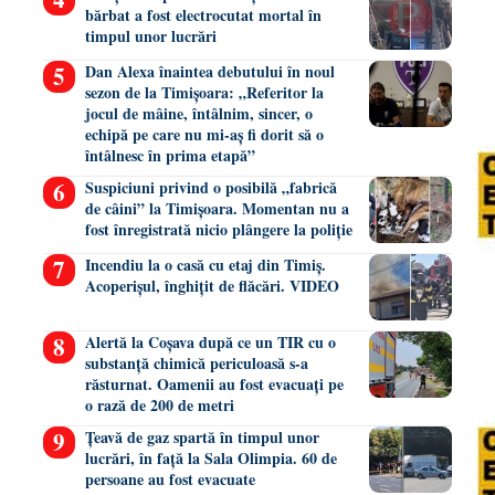
bărbat a fost electrocutat mortal în
timpul unor lucrări
Dan Alexa înaintea debutului în noul
sezon de la Timișoara: „Referitor la
jocul de mâine, întâlnim, sincer, o
echipă pe care nu mi-aș fi dorit să o
întâlnesc în prima etapă”
Suspiciuni privind o posibilă „fabrică
de câini” la Timișoara. Momentan nu a
fost înregistrată nicio plângere la poliție
Incendiu la o casă cu etaj din Timiș.
Acoperișul, înghițit de flăcări. VIDEO
Alertă la Coșava după ce un TIR cu o
substanță chimică periculoasă s-a
răsturnat. Oamenii au fost evacuați pe
o rază de 200 de metri
Țeavă de gaz spartă în timpul unor
lucrări, în față la Sala Olimpia. 60 de
persoane au fost evacuate