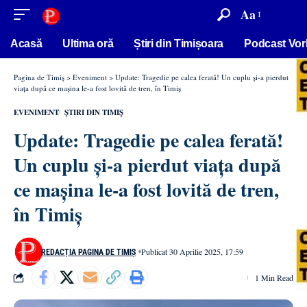
conținut
Aa
Acasă
Ultima oră
Știri din Timișoara
Podcast Vor
Pagina de Timiș
>
Eveniment
>
Update: Tragedie pe calea ferată! Un cuplu și-a pierdut
viața după ce mașina le-a fost lovită de tren, în Timiș
EVENIMENT
ȘTIRI DIN TIMIȘ
Update: Tragedie pe calea ferată!
Un cuplu și-a pierdut viața după
ce mașina le-a fost lovită de tren,
în Timiș
Publicat 30 Aprilie 2025, 17:59
REDACȚIA PAGINA DE TIMIȘ
1 Min Read