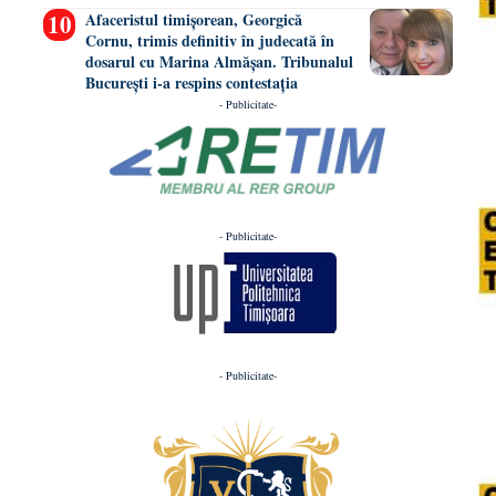
Afaceristul timișorean, Georgică
Cornu, trimis definitiv în judecată în
dosarul cu Marina Almășan. Tribunalul
București i-a respins contestația
- Publicitate-
- Publicitate-
- Publicitate-