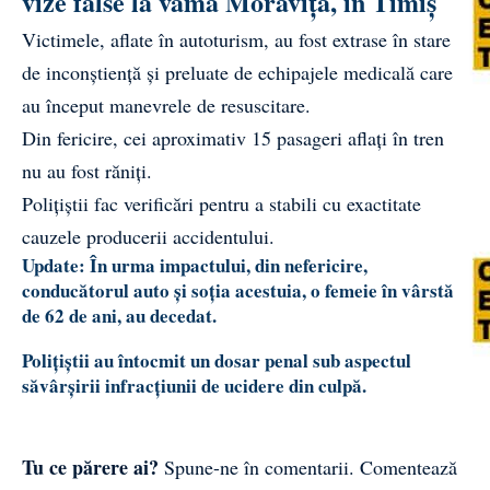
vize false la vama Moravița, în Timiș
Victimele, aflate în autoturism, au fost extrase în stare
de inconștiență și preluate de echipajele medicală care
au început manevrele de resuscitare.
Din fericire, cei aproximativ 15 pasageri aflați în tren
nu au fost răniți.
Polițiștii fac verificări pentru a stabili cu exactitate
cauzele producerii accidentului.
Update: În urma impactului, din nefericire,
conducătorul auto și soția acestuia, o femeie în vârstă
de 62 de ani, au decedat.
Polițiștii au întocmit un dosar penal sub aspectul
săvârșirii infracțiunii de ucidere din culpă.
Tu ce părere ai?
Spune-ne în comentarii.
Comentează