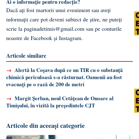
Ai o informație pentru redacție?
Dacă ați fost martorii unui eveniment sau aveți
informații care pot deveni subiect de știre, ne puteți
scrie la
paginadetimis@gmail.com
sau pe conturile
noastre de
Facebook
și
Instagram
.
Articole similare
→
Alertă la Coșava după ce un TIR cu o substanță
chimică periculoasă s-a răsturnat. Oamenii au fost
evacuați pe o rază de 200 de metri
→
Margit Șerban, noul Cetățean de Onoare al
Timișului, în vizită la președintele CJT
Articole din aceeași categorie