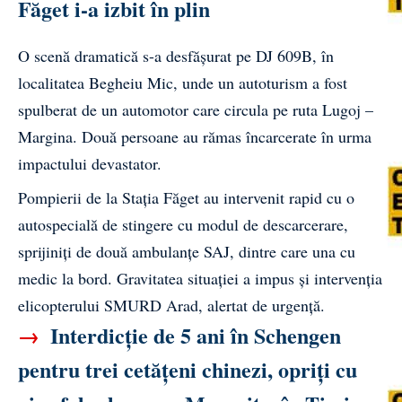
Făget i-a izbit în plin
O scenă dramatică s-a desfășurat pe DJ 609B, în
localitatea Begheiu Mic, unde un autoturism a fost
spulberat de un automotor care circula pe ruta Lugoj –
Margina. Două persoane au rămas încarcerate în urma
impactului devastator.
Pompierii de la Stația Făget au intervenit rapid cu o
autospecială de stingere cu modul de descarcerare,
sprijiniți de două ambulanțe SAJ, dintre care una cu
medic la bord. Gravitatea situației a impus și intervenția
elicopterului SMURD Arad, alertat de urgență.
→
Interdicție de 5 ani în Schengen
pentru trei cetățeni chinezi, opriți cu