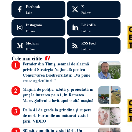
Facebook
X
Like
Follow
Instagram
LinkedIn
Follow
Follow
Medium
RSS Feed
Follow
Follow
Cele mai citite
Fermier din Timiș, semnal de alarmă
privind Strategia Națională pentru
Conservarea Biodiversității: „Va pune
cruce agriculturii”
Mașină de poliție, izbită și proiectată în
șanț la intrarea pe A1, în Remetea
Mare. Șoferul a lovit apoi o altă mașină
De la 41 de grade la grindină și rupere
de nori. Furtunile au măturat vestul
țării. VIDEO
Sfârșit cumplit în vestul țării. Un