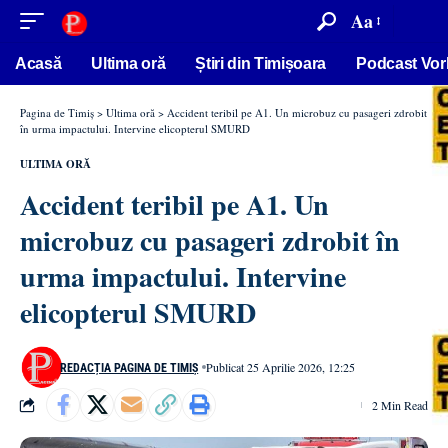
conținut
Aa
Acasă
Ultima oră
Știri din Timișoara
Podcast Vor
Pagina de Timiș
>
Ultima oră
>
Accident teribil pe A1. Un microbuz cu pasageri zdrobit
în urma impactului. Intervine elicopterul SMURD
ULTIMA ORĂ
Accident teribil pe A1. Un
microbuz cu pasageri zdrobit în
urma impactului. Intervine
elicopterul SMURD
Publicat 25 Aprilie 2026, 12:25
REDACȚIA PAGINA DE TIMIȘ
2 Min Read