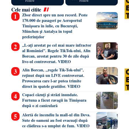
Follow
Follow
Cele mai citite
Zbor direct spre un nou record. Peste
170.000 de pasageri pe Aeroportul
Timișoara în iulie, cu București,
München și Antalya în topul
preferințelor
„L-ați arestat pe cel mai mare infractor
al României”. Regele TikTok-ului, Alin
Borcan, arestat pentru 30 de zile după
live-ul controversat. VIDEO
Alin Borcan, ,,regele Tik-Tok-ului”,
reținut după un LIVE controversat.
Provocarea care l-ar putea trimite
direct în spatele gratiilor. VIDEO
Copaci căzuți și străzi inundate.
Furtuna a făcut ravagii în Timișoara
după o zi caniculară
Alertă de incendiu la mall-ul din Deva.
Sute de oameni au fost evacuați după
ce clădirea s-a umplut de fum. VIDEO