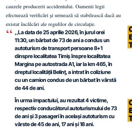
cauzele producerii accidentului. Oamenii legii
efectuează verificări și urmează să stabilească dacă au
existat încălcări ale regulilor de circulație.
,,La data de 25 aprilie 2026, în jurul orei
11:30, un bărbat de 73 de ani a condus un
autoturism de transport persoane 8+1
dinspre localitatea Timiș înspre localitatea
Margina pe autostrada A1, iar la km 465, în
dreptul localității Belinț, a intrat în coliziune
cu un camion condus de un bărbat în vârstă
de 44 de ani.
În urma impactului, au rezultat 4 victime,
respectiv conducătorul autoturismului de 73
de ani și 3 pasageri în același autoturism cu
vârste de 45 de ani, 17 ani și 18 ani.