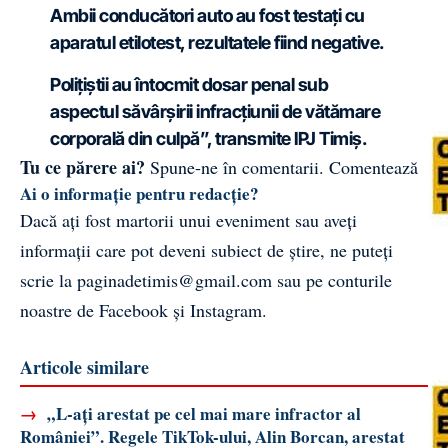
Ambii conducători auto au fost testați cu
aparatul etilotest, rezultatele fiind negative.
Polițiștii au întocmit dosar penal sub
aspectul săvârșirii infracțiunii de vătămare
corporală din culpă”, transmite IPJ Timiș.
Tu ce părere ai?
Spune-ne în comentarii.
Comentează
Ai o informație pentru redacție?
Dacă ați fost martorii unui eveniment sau aveți
informații care pot deveni subiect de știre, ne puteți
scrie la
paginadetimis@gmail.com
sau pe conturile
noastre de
Facebook
și
Instagram
.
Articole similare
→
„L-ați arestat pe cel mai mare infractor al
României”. Regele TikTok-ului, Alin Borcan, arestat