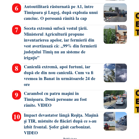
Autoutilitară răsturnată pe A1, între
Timișoara și Lugoj, după explozia unui
cauciuc. O persoană rănită la cap
Seceta extremă sufocă vestul țării.
Ministerul Agriculturii propune
inventarierea apelor, iar fermierii din
vest avertizează că: „99% din fermierii
județului Timiș nu au sisteme de
irigație”
Caniculă extremă, apoi furtuni, iar
după ele din nou caniculă. Cum va fi
vremea în Banat în următoarele 24 de
ore
Carambol cu patru mașini în
Timișoara. Două persoane au fost
rănite. VIDEO
Impact devastator lângă Reșița. Mașină
și TIR, mistuite de flăcări după ce s-au
izbit frontal. Șofer găsit carbonizat.
VIDEO
- Publicitate-