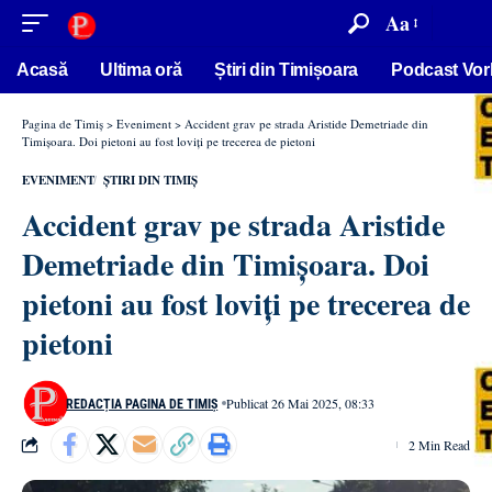
conținut
Aa
Acasă
Ultima oră
Știri din Timișoara
Podcast Vor
Pagina de Timiș
>
Eveniment
>
Accident grav pe strada Aristide Demetriade din
Timișoara. Doi pietoni au fost loviți pe trecerea de pietoni
EVENIMENT
ȘTIRI DIN TIMIȘ
Accident grav pe strada Aristide
Demetriade din Timișoara. Doi
pietoni au fost loviți pe trecerea de
pietoni
Publicat 26 Mai 2025, 08:33
REDACȚIA PAGINA DE TIMIȘ
2 Min Read