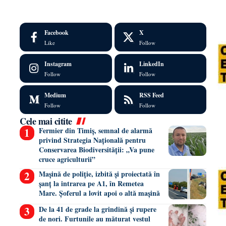
Facebook
X
Like
Follow
Instagram
LinkedIn
Follow
Follow
Medium
RSS Feed
Follow
Follow
Cele mai citite
Fermier din Timiș, semnal de alarmă
privind Strategia Națională pentru
Conservarea Biodiversității: „Va pune
cruce agriculturii”
Mașină de poliție, izbită și proiectată în
șanț la intrarea pe A1, în Remetea
Mare. Șoferul a lovit apoi o altă mașină
De la 41 de grade la grindină și rupere
de nori. Furtunile au măturat vestul