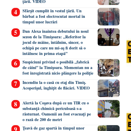
țării. VIDEO
Sfârșit cumplit în vestul țării. Un
bărbat a fost electrocutat mortal în
timpul unor lucrări
Dan Alexa înaintea debutului în noul
sezon de la Timișoara: „Referitor la
jocul de mâine, întâlnim, sincer, o
echipă pe care nu mi-aș fi dorit să o
întâlnesc în prima etapă”
Suspiciuni privind o posibilă „fabrică
de câini” la Timișoara. Momentan nu a
fost înregistrată nicio plângere la poliție
Incendiu la o casă cu etaj din Timiș.
Acoperișul, înghițit de flăcări. VIDEO
Alertă la Coșava după ce un TIR cu o
substanță chimică periculoasă s-a
răsturnat. Oamenii au fost evacuați pe
o rază de 200 de metri
Țeavă de gaz spartă în timpul unor