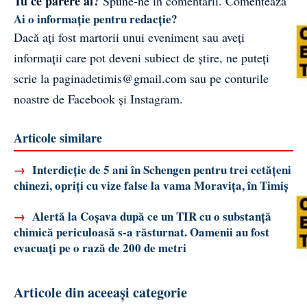
Tu ce părere ai?
Spune-ne în comentarii.
Comentează
Ai o informație pentru redacție?
Dacă ați fost martorii unui eveniment sau aveți
informații care pot deveni subiect de știre, ne puteți
scrie la
paginadetimis@gmail.com
sau pe conturile
noastre de
Facebook
și
Instagram
.
Articole similare
→
Interdicție de 5 ani în Schengen pentru trei cetățeni
chinezi, opriți cu vize false la vama Moravița, în Timiș
→
Alertă la Coșava după ce un TIR cu o substanță
chimică periculoasă s-a răsturnat. Oamenii au fost
evacuați pe o rază de 200 de metri
Articole din aceeași categorie