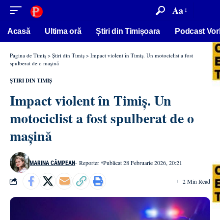
conținut
Aa
Acasă
Ultima oră
Știri din Timișoara
Podcast Vor
Pagina de Timiș
>
Știri din Timiș
>
Impact violent în Timiș. Un motociclist a fost
spulberat de o mașină
ȘTIRI DIN TIMIȘ
Impact violent în Timiș. Un
motociclist a fost spulberat de o
mașină
- Reporter
Publicat 28 Februarie 2026, 20:21
MARINA CÂMPEAN
2 Min Read