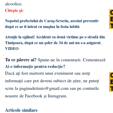
alcoolice.
Citește și:
Nepotul prefectului de Caraș-Severin, arestat preventiv
după ce ar fi intrat cu mașina în fosta iubită
Atenție la oglinzi! Accident cu două victime pe o stradă din
Timișoara, după ce un șofer de 34 de ani nu s-a asigurat.
VIDEO
Tu ce părere ai?
Spune-ne în comentarii.
Comentează
Ai o informație pentru redacție?
Dacă ați fost martorii unui eveniment sau aveți
informații care pot deveni subiect de știre, ne puteți
scrie la
paginadetimis@gmail.com
sau pe conturile
noastre de
Facebook
și
Instagram
.
Articole similare