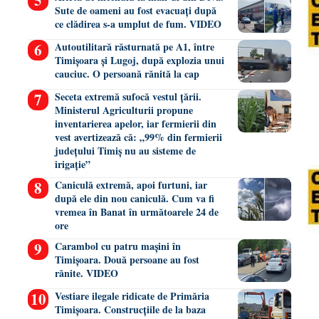
Sute de oameni au fost evacuați după
ce clădirea s-a umplut de fum. VIDEO
Autoutilitară răsturnată pe A1, între
Timișoara și Lugoj, după explozia unui
cauciuc. O persoană rănită la cap
Seceta extremă sufocă vestul țării.
Ministerul Agriculturii propune
inventarierea apelor, iar fermierii din
vest avertizează că: „99% din fermierii
județului Timiș nu au sisteme de
irigație”
Caniculă extremă, apoi furtuni, iar
după ele din nou caniculă. Cum va fi
vremea în Banat în următoarele 24 de
ore
Carambol cu patru mașini în
Timișoara. Două persoane au fost
rănite. VIDEO
Vestiare ilegale ridicate de Primăria
Timișoara. Construcțiile de la baza