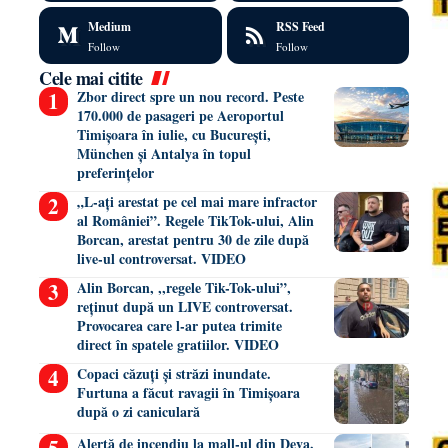
Medium
RSS Feed
Follow
Follow
Cele mai citite
Zbor direct spre un nou record. Peste
170.000 de pasageri pe Aeroportul
Timișoara în iulie, cu București,
München și Antalya în topul
preferințelor
„L-ați arestat pe cel mai mare infractor
al României”. Regele TikTok-ului, Alin
Borcan, arestat pentru 30 de zile după
live-ul controversat. VIDEO
Alin Borcan, ,,regele Tik-Tok-ului”,
reținut după un LIVE controversat.
Provocarea care l-ar putea trimite
direct în spatele gratiilor. VIDEO
Copaci căzuți și străzi inundate.
Furtuna a făcut ravagii în Timișoara
după o zi caniculară
Alertă de incendiu la mall-ul din Deva.