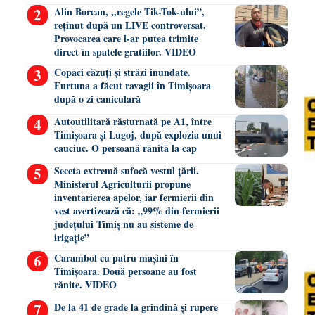
Alin Borcan, ,,regele Tik-Tok-ului”,
reținut după un LIVE controversat.
Provocarea care l-ar putea trimite
direct în spatele gratiilor. VIDEO
Copaci căzuți și străzi inundate.
Furtuna a făcut ravagii în Timișoara
după o zi caniculară
Autoutilitară răsturnată pe A1, între
Timișoara și Lugoj, după explozia unui
cauciuc. O persoană rănită la cap
Seceta extremă sufocă vestul țării.
Ministerul Agriculturii propune
inventarierea apelor, iar fermierii din
vest avertizează că: „99% din fermierii
județului Timiș nu au sisteme de
irigație”
Carambol cu patru mașini în
Timișoara. Două persoane au fost
rănite. VIDEO
De la 41 de grade la grindină și rupere