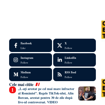
Facebook
X
Like
Follow
Instagram
LinkedIn
Follow
Follow
Medium
RSS Feed
Follow
Follow
Cele mai citite
„L-ați arestat pe cel mai mare infractor
al României”. Regele TikTok-ului, Alin
Borcan, arestat pentru 30 de zile după
live-ul controversat. VIDEO