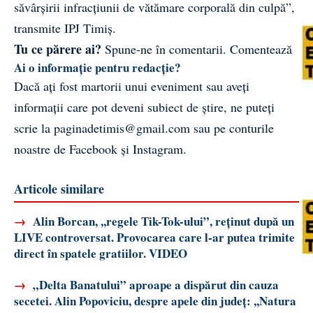
săvârșirii infracțiunii de vătămare corporală din culpă”,
transmite IPJ Timiș.
Tu ce părere ai?
Spune-ne în comentarii.
Comentează
Ai o informație pentru redacție?
Dacă ați fost martorii unui eveniment sau aveți
informații care pot deveni subiect de știre, ne puteți
scrie la
paginadetimis@gmail.com
sau pe conturile
noastre de
Facebook
și
Instagram
.
Articole similare
→
Alin Borcan, ,,regele Tik-Tok-ului”, reținut după un
LIVE controversat. Provocarea care l-ar putea trimite
direct în spatele gratiilor. VIDEO
→
„Delta Banatului” aproape a dispărut din cauza
secetei. Alin Popoviciu, despre apele din județ: ,,Natura