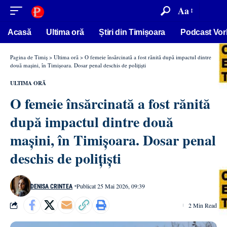
conținut
Aa
Acasă
Ultima oră
Știri din Timișoara
Podcast Vor
Pagina de Timiș
>
Ultima oră
>
O femeie însărcinată a fost rănită după impactul dintre
două mașini, în Timișoara. Dosar penal deschis de polițiști
ULTIMA ORĂ
O femeie însărcinată a fost rănită
după impactul dintre două
mașini, în Timișoara. Dosar penal
deschis de polițiști
Publicat 25 Mai 2026, 09:39
DENISA CRINTEA
2 Min Read