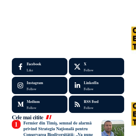
Facebook
X
Like
Follow
Instagram
LinkedIn
Follow
Follow
Medium
RSS Feed
Follow
Follow
Cele mai citite
Fermier din Timiș, semnal de alarmă
privind Strategia Națională pentru
Conservarea Biodiversității: „Va pune