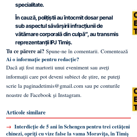
specialitate.
În cauză, polițiștii au întocmit dosar penal
sub aspectul săvârșirii infracțiunii de
vătămare corporală din culpă”, au transmis
reprezentanții
IPJ Timiș
.
Tu ce părere ai?
Spune-ne în comentarii.
Comentează
Ai o informație pentru redacție?
Dacă ați fost martorii unui eveniment sau aveți
informații care pot deveni subiect de știre, ne puteți
scrie la
paginadetimis@gmail.com
sau pe conturile
noastre de
Facebook
și
Instagram
.
Articole similare
→
Interdicție de 5 ani în Schengen pentru trei cetățeni
chinezi, opriți cu vize false la vama Moravița, în Timiș