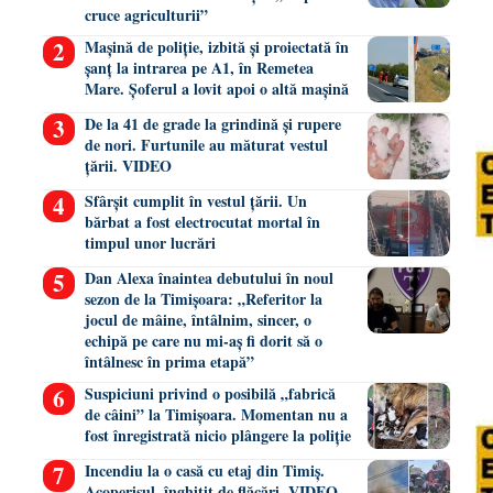
cruce agriculturii”
Mașină de poliție, izbită și proiectată în
șanț la intrarea pe A1, în Remetea
Mare. Șoferul a lovit apoi o altă mașină
De la 41 de grade la grindină și rupere
de nori. Furtunile au măturat vestul
țării. VIDEO
Sfârșit cumplit în vestul țării. Un
bărbat a fost electrocutat mortal în
timpul unor lucrări
Dan Alexa înaintea debutului în noul
sezon de la Timișoara: „Referitor la
jocul de mâine, întâlnim, sincer, o
echipă pe care nu mi-aș fi dorit să o
întâlnesc în prima etapă”
Suspiciuni privind o posibilă „fabrică
de câini” la Timișoara. Momentan nu a
fost înregistrată nicio plângere la poliție
Incendiu la o casă cu etaj din Timiș.
Acoperișul, înghițit de flăcări. VIDEO