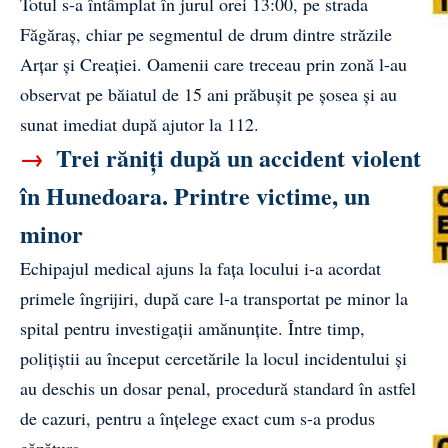
Totul s-a întâmplat în jurul orei 13:00, pe strada
Făgăraș, chiar pe segmentul de drum dintre străzile
Arțar și Creației. Oamenii care treceau prin zonă l-au
observat pe băiatul de 15 ani prăbușit pe șosea și au
sunat imediat după ajutor la 112.
→
Trei răniți după un accident violent
în Hunedoara. Printre victime, un
minor
Echipajul medical ajuns la fața locului i-a acordat
primele îngrijiri, după care l-a transportat pe minor la
spital pentru investigații amănunțite. Între timp,
polițiștii au început cercetările la locul incidentului și
au deschis un dosar penal, procedură standard în astfel
de cazuri, pentru a înțelege exact cum s-a produs
căzătura.