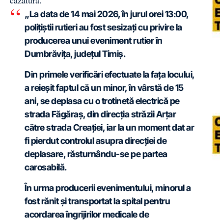
„La data de 14 mai 2026, în jurul orei 13:00,
polițiștii rutieri au fost sesizați cu privire la
producerea unui eveniment rutier în
Dumbrăvița, județul Timiș.
Din primele verificări efectuate la fața locului,
a reieșit faptul că un minor, în vârstă de 15
ani, se deplasa cu o trotinetă electrică pe
strada Făgăraș, din direcția străzii Arțar
către strada Creației, iar la un moment dat ar
fi pierdut controlul asupra direcției de
deplasare, răsturnându-se pe partea
carosabilă.
În urma producerii evenimentului, minorul a
fost rănit și transportat la spital pentru
acordarea îngrijirilor medicale de