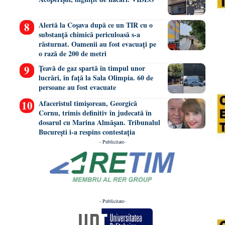
Alertă la Coșava după ce un TIR cu o
substanță chimică periculoasă s-a
răsturnat. Oamenii au fost evacuați pe
o rază de 200 de metri
Țeavă de gaz spartă în timpul unor
lucrări, în față la Sala Olimpia. 60 de
persoane au fost evacuate
Afaceristul timișorean, Georgică
Cornu, trimis definitiv în judecată în
dosarul cu Marina Almășan. Tribunalul
București i-a respins contestația
- Publicitate-
- Publicitate-