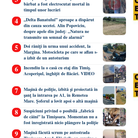
bărbat a fost electrocutat mortal în
timpul unor lucrări
„Delta Banatului” aproape a dispărut
din cauza secetei. Alin Popoviciu,
despre apele din județ: ,,Natura ne
transmite un semnal de alarmă”
Doi răniți în urma unui accident, la
Margina. Motocicleta pe care se aflau s-
a izbit de un autoturism
Incendiu la o casă cu etaj din Timiș.
Acoperișul, înghițit de flăcări. VIDEO
Mașină de poliție, izbită și proiectată în
șanț la intrarea pe A1, în Remetea
Mare. Șoferul a lovit apoi o altă mașină
Suspiciuni privind o posibilă „fabrică
de câini” la Timișoara. Momentan nu a
fost înregistrată nicio plângere la poliție
Mașină făcută scrum pe autostrada