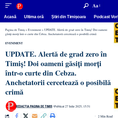
conținut
Aa
Acasă
Ultima oră
Știri din Timișoara
Podcast Vor
Pagina de Timiș
>
Eveniment
>
UPDATE. Alertă de grad zero în Timiș! Doi oameni
găsiți morți într-o curte din Cebza. Anchetatorii cercetează o posibilă crimă
EVENIMENT
UPDATE. Alertă de grad zero în
Timiș! Doi oameni găsiți morți
într-o curte din Cebza.
Anchetatorii cercetează o posibilă
crimă
Publicat 27 Iulie 2025, 15:51
REDACȚIA PAGINA DE TIMIȘ
2 Min Read