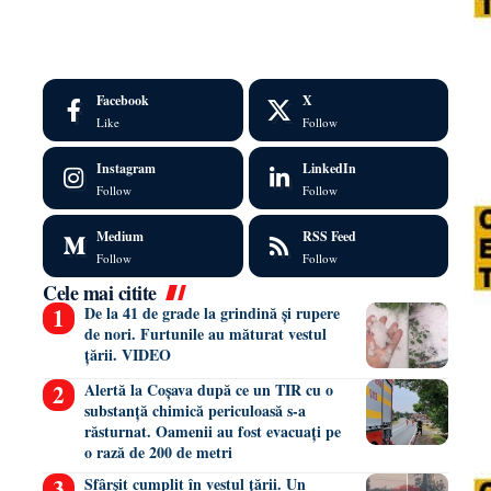
Facebook
X
Like
Follow
Instagram
LinkedIn
Follow
Follow
Medium
RSS Feed
Follow
Follow
Cele mai citite
De la 41 de grade la grindină și rupere
de nori. Furtunile au măturat vestul
țării. VIDEO
Alertă la Coșava după ce un TIR cu o
substanță chimică periculoasă s-a
răsturnat. Oamenii au fost evacuați pe
o rază de 200 de metri
Sfârșit cumplit în vestul țării. Un