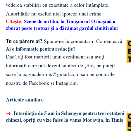
vederea stabilirii cu exactitate a celor întâmplate.
Autoritățile nu exclud nici ipoteza unei crime.
Citește:
Scene de un film, la Timișoara! O mașină a
zburat peste trotuar și a dărâmat gardul cimitirului
Tu ce părere ai?
Spune-ne în comentarii.
Comentează
Ai o informație pentru redacție?
Dacă ați fost martorii unui eveniment sau aveți
informații care pot deveni subiect de știre, ne puteți
scrie la
paginadetimis@gmail.com
sau pe conturile
noastre de
Facebook
și
Instagram
.
Articole similare
→
Interdicție de 5 ani în Schengen pentru trei cetățeni
chinezi, opriți cu vize false la vama Moravița, în Timiș