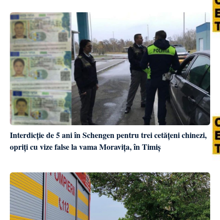
Interdicție de 5 ani în Schengen pentru trei cetățeni chinezi,
opriți cu vize false la vama Moravița, în Timiș