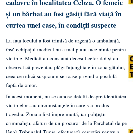
cadavre în localitatea Cebza. O femeie
și un bărbat au fost găsiți fără viață în
curtea unei case, în condiții suspecte
La fața locului a fost trimisă de urgență o ambulanță,
însă echipajul medical nu a mai putut face nimic pentru
victime. Medicii au constatat decesul celor doi și au
observat că prezentau plăgi înjunghiate în zona gâtului,
ceea ce ridică suspiciuni serioase privind o posibilă
faptă de omor.
În acest moment, nu se cunosc detalii despre identitatea
victimelor sau circumstanțele în care s-a produs
tragedia. Zona a fost împrejmuită, iar polițiștii
criminaliști, alături de un procuror de la Parchetul de pe
lângă Tribunalul Timiș, efectuează cercetări pentru a