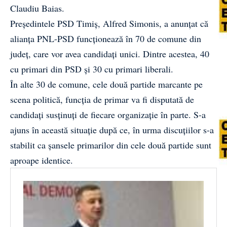
Claudiu Baias.
Președintele PSD Timiș, Alfred Simonis, a anunțat că
alianța PNL-PSD funcționează în 70 de comune din
județ, care vor avea candidați unici. Dintre acestea, 40
cu primari din PSD și 30 cu primari liberali.
În alte 30 de comune, cele două partide marcante pe
scena politică, funcția de primar va fi disputată de
candidați susținuți de fiecare organizație în parte. S-a
ajuns în această situație după ce, în urma discuțiilor s-a
stabilit ca șansele primarilor din cele două partide sunt
aproape identice.