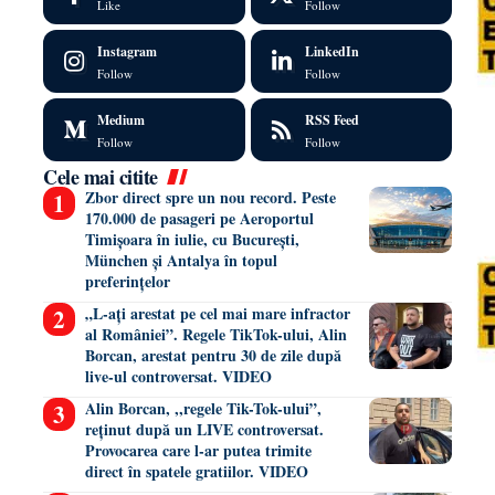
Like
Follow
Instagram
LinkedIn
Follow
Follow
Medium
RSS Feed
Follow
Follow
Cele mai citite
Zbor direct spre un nou record. Peste
170.000 de pasageri pe Aeroportul
Timișoara în iulie, cu București,
München și Antalya în topul
preferințelor
„L-ați arestat pe cel mai mare infractor
al României”. Regele TikTok-ului, Alin
Borcan, arestat pentru 30 de zile după
live-ul controversat. VIDEO
Alin Borcan, ,,regele Tik-Tok-ului”,
reținut după un LIVE controversat.
Provocarea care l-ar putea trimite
direct în spatele gratiilor. VIDEO