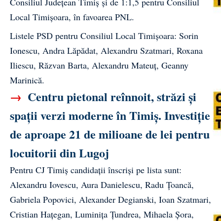
Consiliul Judeţean Timiş şi de 1:1,5 pentru Consiliul
Local Timişoara, în favoarea PNL.
Listele PSD pentru Consiliul Local Timișoara: Sorin
Ionescu, Andra Lăpădat, Alexandru Szatmari, Roxana
Iliescu, Răzvan Barta, Alexandru Mateuț, Geanny
Marinică.
→
Centru pietonal reînnoit, străzi și
spații verzi moderne în Timiș. Investiție
de aproape 21 de milioane de lei pentru
locuitorii din Lugoj
Pentru CJ Timiș candidații înscriși pe lista sunt:
Alexandru Iovescu, Aura Danielescu, Radu Țoancă,
Gabriela Popovici, Alexander Degianski, Ioan Szatmari,
Cristian Hațegan, Luminița Țundrea, Mihaela Șora,