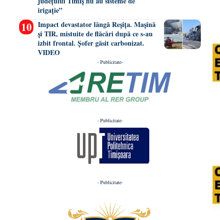
județului Timiș nu au sisteme de
irigație”
Impact devastator lângă Reșița. Mașină
și TIR, mistuite de flăcări după ce s-au
izbit frontal. Șofer găsit carbonizat.
VIDEO
- Publicitate-
- Publicitate-
- Publicitate-