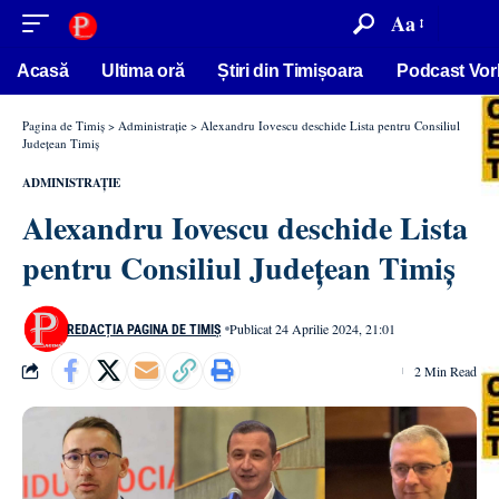
conținut
Aa
Acasă
Ultima oră
Știri din Timișoara
Podcast Vor
Pagina de Timiș
>
Administrație
>
Alexandru Iovescu deschide Lista pentru Consiliul
Județean Timiș
ADMINISTRAȚIE
Alexandru Iovescu deschide Lista
pentru Consiliul Județean Timiș
Publicat 24 Aprilie 2024, 21:01
REDACȚIA PAGINA DE TIMIȘ
2 Min Read