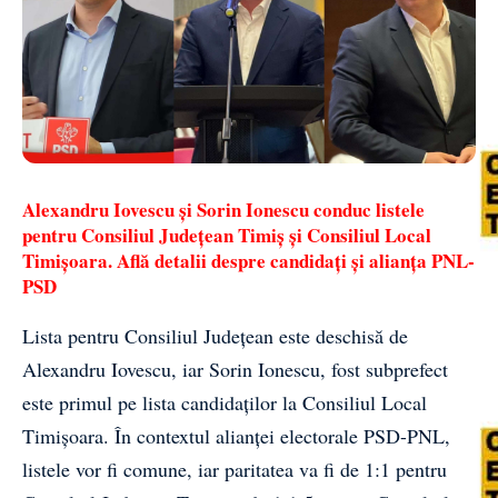
Alexandru Iovescu și Sorin Ionescu conduc listele
pentru Consiliul Județean Timiș și Consiliul Local
Timișoara. Află detalii despre candidați și alianța PNL-
PSD
Lista pentru Consiliul Județean
este deschisă de
Alexandru Iovescu, iar Sorin Ionescu, fost subprefect
este primul pe lista candidaților la Consiliul Local
Timișoara. În contextul alianţei electorale PSD-PNL,
listele vor fi comune, iar paritatea va fi de 1:1 pentru