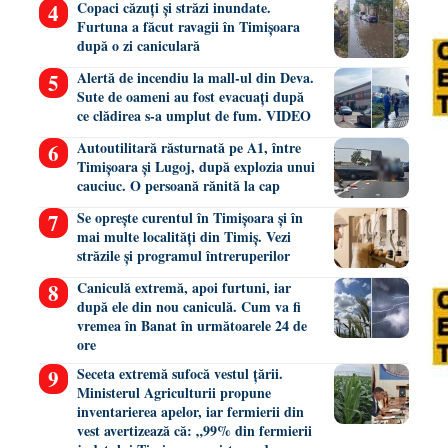
Copaci căzuți și străzi inundate.
Furtuna a făcut ravagii în Timișoara
după o zi caniculară
Alertă de incendiu la mall-ul din Deva.
Sute de oameni au fost evacuați după
ce clădirea s-a umplut de fum. VIDEO
Autoutilitară răsturnată pe A1, între
Timișoara și Lugoj, după explozia unui
cauciuc. O persoană rănită la cap
Se oprește curentul în Timișoara și în
mai multe localități din Timiș. Vezi
străzile și programul întreruperilor
Caniculă extremă, apoi furtuni, iar
după ele din nou caniculă. Cum va fi
vremea în Banat în următoarele 24 de
ore
Seceta extremă sufocă vestul țării.
Ministerul Agriculturii propune
inventarierea apelor, iar fermierii din
vest avertizează că: „99% din fermierii