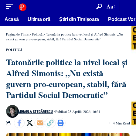
conținut
Aa
Acasă
Ultima oră
Știri din Timișoara
Podcast Vor
Pagina de Timiș
>
Politică
>
Tatonările politice la nivel local și Alfred Simonis: „Nu
există guvern pro-european, stabil, fără Partidul Social Democratic”
POLITICĂ
Tatonările politice la nivel local și
Alfred Simonis: „Nu există
guvern pro-european, stabil, fără
Partidul Social Democratic”
Publicat 23 Aprilie 2026, 16:31
MIHAELA STEGĂRESCU
4 Min Read