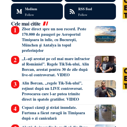
Medium
RSS Feed
Follow
Follow
Cele mai citite
Zbor direct spre un nou record. Peste
170.000 de pasageri pe Aeroportul
Timișoara în iulie, cu București,
München și Antalya în topul
preferințelor
„L-ați arestat pe cel mai mare infractor
al României”. Regele TikTok-ului, Alin
Borcan, arestat pentru 30 de zile după
live-ul controversat. VIDEO
Alin Borcan, ,,regele Tik-Tok-ului”,
reținut după un LIVE controversat.
Provocarea care l-ar putea trimite
direct în spatele gratiilor. VIDEO
Copaci căzuți și străzi inundate.
Furtuna a făcut ravagii în Timișoara
după o zi caniculară