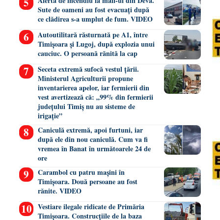
Alertă de incendiu la mall-ul din Deva.
Sute de oameni au fost evacuați după
ce clădirea s-a umplut de fum. VIDEO
Autoutilitară răsturnată pe A1, între
Timișoara și Lugoj, după explozia unui
cauciuc. O persoană rănită la cap
Seceta extremă sufocă vestul țării.
Ministerul Agriculturii propune
inventarierea apelor, iar fermierii din
vest avertizează că: „99% din fermierii
județului Timiș nu au sisteme de
irigație”
Caniculă extremă, apoi furtuni, iar
după ele din nou caniculă. Cum va fi
vremea în Banat în următoarele 24 de
ore
Carambol cu patru mașini în
Timișoara. Două persoane au fost
rănite. VIDEO
Vestiare ilegale ridicate de Primăria
Timișoara. Construcțiile de la baza