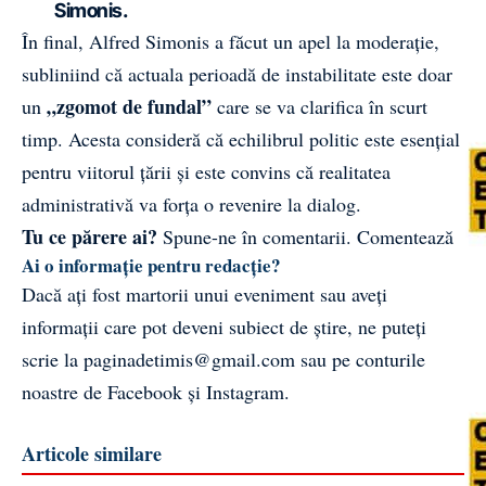
Simonis.
În final, Alfred Simonis a făcut un apel la moderație,
subliniind că actuala perioadă de instabilitate este doar
„zgomot de fundal”
un
care se va clarifica în scurt
timp. Acesta consideră că echilibrul politic este esențial
pentru viitorul țării și este convins că realitatea
administrativă va forța o revenire la dialog.
Tu ce părere ai?
Spune-ne în comentarii.
Comentează
Ai o informație pentru redacție?
Dacă ați fost martorii unui eveniment sau aveți
informații care pot deveni subiect de știre, ne puteți
scrie la
paginadetimis@gmail.com
sau pe conturile
noastre de
Facebook
și
Instagram
.
Articole similare