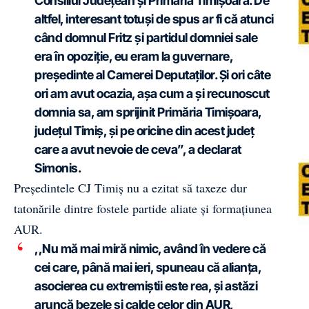
Consiliul Județean și Primăria Timișoara. De
altfel, interesant totuși de spus ar fi că atunci
când domnul Fritz și partidul domniei sale
era în opoziție, eu eram la guvernare,
președinte al Camerei Deputaților. Și ori câte
ori am avut ocazia, așa cum a și recunoscut
domnia sa, am sprijinit Primăria Timișoara,
județul Timiș, și pe oricine din acest județ
care a avut nevoie de ceva”, a declarat
Simonis.
Președintele CJ Timiș nu a ezitat să taxeze dur
tatonările dintre fostele partide aliate și formațiunea
AUR.
,,Nu mă mai miră nimic, având în vedere că
cei care, până mai ieri, spuneau că alianța,
asocierea cu extremiștii este rea, și astăzi
aruncă bezele și calde celor din AUR,