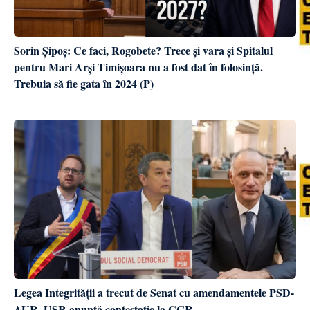
Sorin Șipoș: Ce faci, Rogobete? Trece și vara și Spitalul
pentru Mari Arși Timișoara nu a fost dat în folosință.
Trebuia să fie gata în 2024 (P)
Legea Integrității a trecut de Senat cu amendamentele PSD-
AUR. USR anunță contestație la CCR