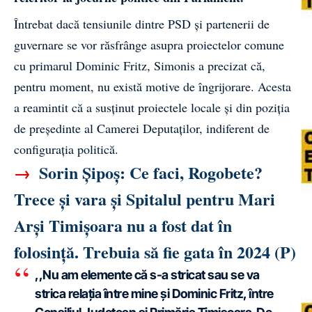
Întrebat dacă tensiunile dintre PSD și partenerii de
guvernare se vor răsfrânge asupra proiectelor comune
cu primarul Dominic Fritz, Simonis a precizat că,
pentru moment, nu există motive de îngrijorare. Acesta
a reamintit că a susținut proiectele locale și din poziția
de președinte al Camerei Deputaților, indiferent de
configurația politică.
→
Sorin Șipoș: Ce faci, Rogobete?
Trece și vara și Spitalul pentru Mari
Arși Timișoara nu a fost dat în
folosință. Trebuia să fie gata în 2024 (P)
,,Nu am elemente că s-a stricat sau se va
strica relația între mine și Dominic Fritz, între