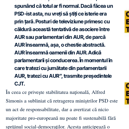
spunând că totul ar fi normal. Dacă făcea un
PSD-ist asta, nu vreți să știți ce isterie era
prin țară. Posturi de televiziune primesc cu
căldură această tentativă de asociere între
AUR sau parlamentari din AUR, de parcă
AUR înseamnă, așa, o chestie abstractă.
AUR înseamnă oamenii din AUR. Adică
parlamentarii și conducerea. În momentul în
care tratezi cu jumătate din parlamentarii
AUR, tratezi cu AUR”, trasmite președintele
CJT.
În ceea ce privește stabilitatea națională, Alfred
Simonis a subliniat că retragerea miniștrilor PSD este
un act de responsabilitate, dar a avertizat că nicio
majoritate pro-europeană nu poate fi sustenabilă fără
sprijinul social-democraților. Acesta anticipează o