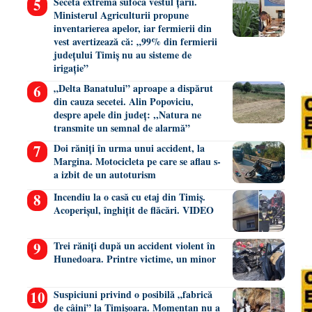
Seceta extremă sufocă vestul țării.
Ministerul Agriculturii propune
inventarierea apelor, iar fermierii din
vest avertizează că: „99% din fermierii
județului Timiș nu au sisteme de
irigație”
„Delta Banatului” aproape a dispărut
din cauza secetei. Alin Popoviciu,
despre apele din județ: ,,Natura ne
transmite un semnal de alarmă”
Doi răniți în urma unui accident, la
Margina. Motocicleta pe care se aflau s-
a izbit de un autoturism
Incendiu la o casă cu etaj din Timiș.
Acoperișul, înghițit de flăcări. VIDEO
Trei răniți după un accident violent în
Hunedoara. Printre victime, un minor
Suspiciuni privind o posibilă „fabrică
de câini” la Timișoara. Momentan nu a