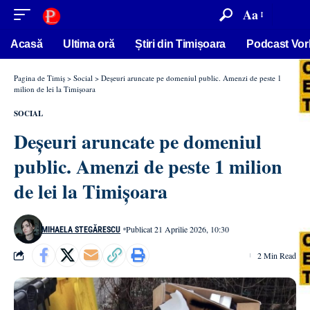
conținut
Aa
Acasă
Ultima oră
Știri din Timișoara
Podcast Vor
Pagina de Timiș
>
Social
>
Deșeuri aruncate pe domeniul public. Amenzi de peste 1
milion de lei la Timișoara
SOCIAL
Deșeuri aruncate pe domeniul
public. Amenzi de peste 1 milion
de lei la Timișoara
Publicat 21 Aprilie 2026, 10:30
MIHAELA STEGĂRESCU
2 Min Read