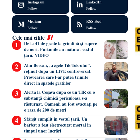
Instagram
LinkedIn
Follow
Follow
Medium
RSS Feed
Follow
Follow
Cele mai citite
De la 41 de grade la grindină și rupere
de nori. Furtunile au măturat vestul
țării. VIDEO
Alin Borcan, ,,regele Tik-Tok-ului”,
reținut după un LIVE controversat.
Provocarea care l-ar putea trimite
direct în spatele gratiilor
Alertă la Coșava după ce un TIR cu o
substanță chimică periculoasă s-a
răsturnat. Oamenii au fost evacuați pe
o rază de 200 de metri
Sfârșit cumplit în vestul țării. Un
bărbat a fost electrocutat mortal în
timpul unor lucrări