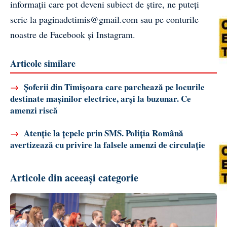
informații care pot deveni subiect de știre, ne puteți
scrie la
paginadetimis@gmail.com
sau pe conturile
noastre de
Facebook
și
Instagram
.
Articole similare
→
Șoferii din Timișoara care parchează pe locurile
destinate mașinilor electrice, arși la buzunar. Ce
amenzi riscă
→
Atenție la țepele prin SMS. Poliția Română
avertizează cu privire la falsele amenzi de circulație
Articole din aceeași categorie