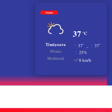
Vremea
37
°C
Timișoara
°
°
37
_
37
Ploaie
25%
Moderată
8 km/h