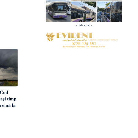
- Publicitate-
 Cod
ași timp.
tremă la