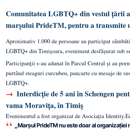
Comunitatea LGBTQ+ din vestul țării a i
marșului PrideTM, pentru a transmite un
Aproximativ 1.000 de persoane au participat sâmbăt
LGBTQ+ din Timișoara, eveniment desfășurat sub supr
Participanții s-au adunat în Parcul Central și au porni
purtând steaguri curcubeu, pancarte cu mesaje de sus
LGBTQ+.
→
Interdicție de 5 ani în Schengen pentru
vama Moravița, în Timiș
Evenimentul a fost organizat de Asociația Identity.Ed
„Marșul PrideTM nu este doar al organizației n