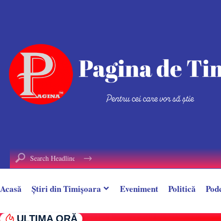
conținut
Acasă
Știri din Timișoara
Eveniment
Politică
Pod
ULTIMA ORĂ
Țeavă de gaz spartă în timpul unor lucrări, î