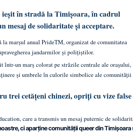
eșit în stradă la Timișoara, în cadrul
 mesaj de solidaritate și acceptare.
ă la marșul anual PrideTM, organizat de comunitatea
avegherea jandarmilor și polițiștilor.
t într-un marș colorat pe străzile centrale ale orașului,
ținere și umbrele în culorile simbolice ale comunității
 trei cetățeni chinezi, opriți cu vize false
ucation, care a transmis un mesaj puternic de solidarit
oastre, ci aparține comunității queer din Timișoara 