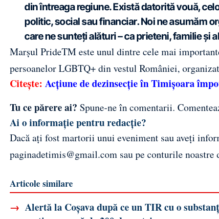
din întreaga regiune. Există datorită vouă, celo
politic, social sau financiar. Noi ne asumăm orga
care ne sunteți alături – ca prieteni, familie și al
Marșul PrideTM este unul dintre cele mai importante 
persoanelor LGBTQ+ din vestul României, organizat
Citește:
Acțiune de dezinsecție în Timișoara împo
Tu ce părere ai?
Spune-ne în comentarii.
Comentea
Ai o informație pentru redacție?
Dacă ați fost martorii unui eveniment sau aveți inform
paginadetimis@gmail.com
sau pe conturile noastre
Articole similare
→
Alertă la Coșava după ce un TIR cu o substanț