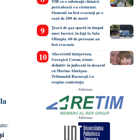
TIR cu o substanță chimică
periculoasă s-a răsturnat.
Oamenii au fost evacuați pe o
rază de 200 de metri
Țeavă de gaz spartă în timpul
unor lucrări, în față la Sala
Olimpia. 60 de persoane au
fost evacuate
Afaceristul timișorean,
Georgică Cornu, trimis
definitiv în judecată în dosarul
cu Marina Almășan.
Tribunalul București i-a
respins contestația
- Publicitate-
 la
- Publicitate-
ate:
și