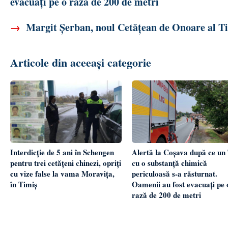
evacuați pe o rază de 200 de metri
→
Margit Șerban, noul Cetățean de Onoare al Tim
Articole din aceeași categorie
Interdicție de 5 ani în Schengen
Alertă la Coșava după ce un
pentru trei cetățeni chinezi, opriți
cu o substanță chimică
cu vize false la vama Moravița,
periculoasă s-a răsturnat.
în Timiș
Oamenii au fost evacuați pe 
rază de 200 de metri