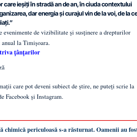
r care ieșiți în stradă an de an, în ciuda contextului
nizarea, dar energia și curajul vin de la voi, de la ce
iați.”
evenimente de vizibilitate și susținere a drepturilor
 anual la Timișoara.
triva țânțarilor
ză
ații care pot deveni subiect de știre, ne puteți scrie la
 de
Facebook
și
Instagram
.
ă chimică periculoasă s-a răsturnat. Oamenii au fos