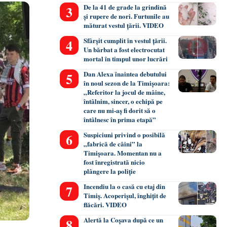
De la 41 de grade la grindină
și rupere de nori. Furtunile au
măturat vestul țării. VIDEO
Sfârșit cumplit în vestul țării.
Un bărbat a fost electrocutat
mortal în timpul unor lucrări
Dan Alexa înaintea debutului
în noul sezon de la Timișoara:
„Referitor la jocul de mâine,
întâlnim, sincer, o echipă pe
care nu mi-aș fi dorit să o
întâlnesc în prima etapă”
Suspiciuni privind o posibilă
„fabrică de câini” la
Timișoara. Momentan nu a
fost înregistrată nicio
plângere la poliție
Incendiu la o casă cu etaj din
Timiș. Acoperișul, înghițit de
flăcări. VIDEO
Alertă la Coșava după ce un