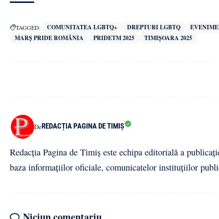
COMUNITATEA LGBTQ+
DREPTURI LGBTQ
EVENIME
TAGGED:
MARȘ PRIDE ROMÂNIA
PRIDETM 2025
TIMIȘOARA 2025
REDACȚIA PAGINA DE TIMIȘ
De
Redacția Pagina de Timiș este echipa editorială a publicați
baza informațiilor oficiale, comunicatelor instituțiilor publi
Niciun comentariu