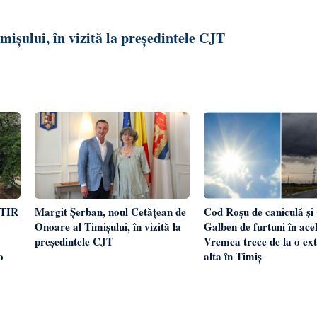
ișului, în vizită la președintele CJT
 TIR
Margit Șerban, noul Cetățean de
Cod Roșu de caniculă și
Onoare al Timișului, în vizită la
Galben de furtuni în acel
președintele CJT
Vremea trece de la o ex
o
alta în Timiș