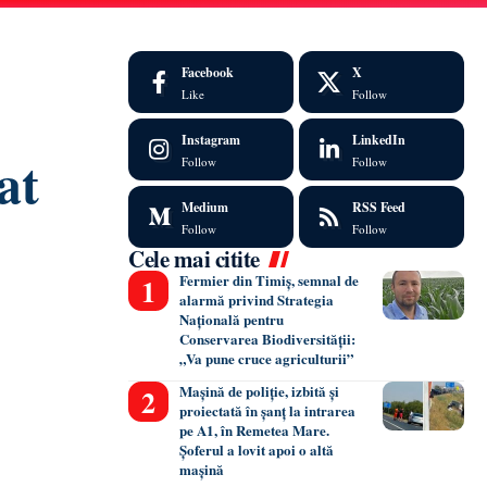
Facebook
X
Like
Follow
Instagram
LinkedIn
at
Follow
Follow
Medium
RSS Feed
Follow
Follow
Cele mai citite
Fermier din Timiș, semnal de
alarmă privind Strategia
Națională pentru
Conservarea Biodiversității:
„Va pune cruce agriculturii”
Mașină de poliție, izbită și
proiectată în șanț la intrarea
pe A1, în Remetea Mare.
Șoferul a lovit apoi o altă
mașină