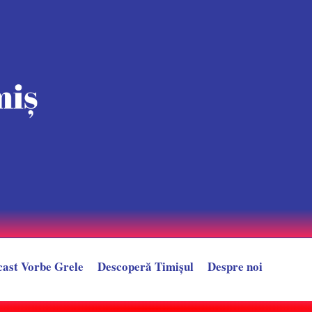
cast Vorbe Grele
Descoperă Timișul
Despre noi
n față la Sala Olimpia. 60 de persoane au fost evacuate