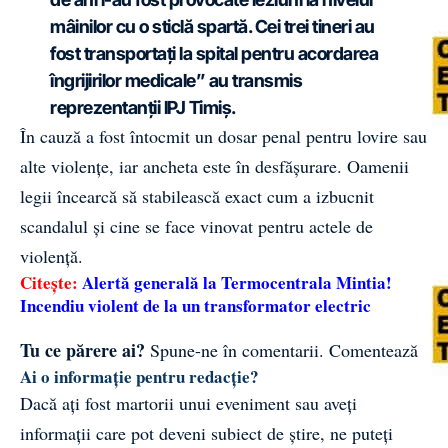
mâinilor cu o sticlă spartă. Cei trei tineri au
fost transportați la spital pentru acordarea
îngrijirilor medicale” au transmis
reprezentanții
IPJ Timiș
.
În cauză a fost întocmit un dosar penal pentru lovire sau
alte violențe, iar ancheta este în desfășurare. Oamenii
legii încearcă să stabilească exact cum a izbucnit
scandalul și cine se face vinovat pentru actele de
violență.
Citește:
Alertă generală la Termocentrala Mintia!
Incendiu violent de la un transformator electric
Tu ce părere ai?
Spune-ne în comentarii.
Comentează
Ai o informație pentru redacție?
Dacă ați fost martorii unui eveniment sau aveți
informații care pot deveni subiect de știre, ne puteți