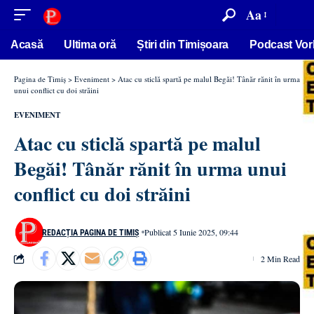
conținut
Aa
Acasă
Ultima oră
Știri din Timișoara
Podcast Vor
Pagina de Timiș
>
Eveniment
>
Atac cu sticlă spartă pe malul Begăi! Tânăr rănit în urma
unui conflict cu doi străini
EVENIMENT
Atac cu sticlă spartă pe malul
Begăi! Tânăr rănit în urma unui
conflict cu doi străini
Publicat 5 Iunie 2025, 09:44
REDACȚIA PAGINA DE TIMIȘ
2 Min Read