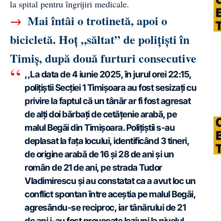
la spital pentru îngrijiri medicale.
→
Mai întâi o trotinetă, apoi o
bicicletă. Hoț „săltat” de polițiști în
Timiș, după două furturi consecutive
,,La data de 4 iunie 2025, în jurul orei 22:15,
polițiștii Secției 1 Timișoara au fost sesizați cu
privire la faptul că un tânăr ar fi fost agresat
de alți doi bărbați de cetățenie arabă, pe
malul Begăi din Timișoara. Polițiștii s-au
deplasat la fața locului, identificând 3 tineri,
de origine arabă de 16 și 28 de ani și un
român de 21 de ani, pe strada Tudor
Vladimirescu și au constatat ca a avut loc un
conflict spontan între aceștia pe malul Begăi,
agresându-se reciproc, iar tânărului de 21
de ani i-au fost provocate leziuni la nivelul