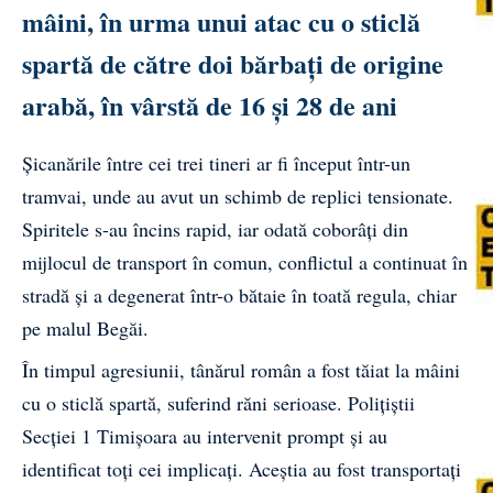
mâini, în urma unui atac cu o sticlă
spartă de către doi bărbați de origine
arabă, în vârstă de 16 și 28 de ani
Șicanările între cei trei tineri ar fi început într-un
tramvai, unde au avut un schimb de replici tensionate.
Spiritele s-au încins rapid, iar odată coborâți din
mijlocul de transport în comun, conflictul a continuat în
stradă și a degenerat într-o bătaie în toată regula, chiar
pe malul Begăi.
În timpul agresiunii, tânărul român a fost tăiat la mâini
cu o sticlă spartă, suferind răni serioase. Polițiștii
Secției 1 Timișoara au intervenit prompt și au
identificat toți cei implicați. Aceștia au fost transportați