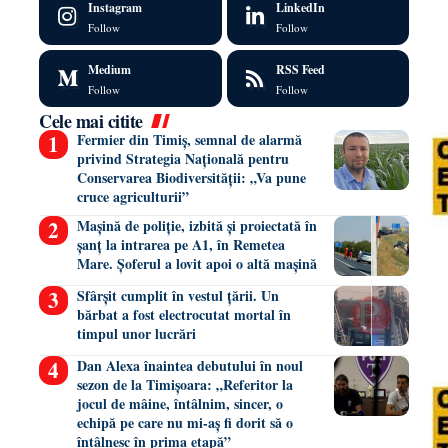
Instagram
LinkedIn
Follow
Follow
Medium
RSS Feed
Follow
Follow
Cele mai citite
Fermier din Timiș, semnal de alarmă
privind Strategia Națională pentru
Conservarea Biodiversității: „Va pune
cruce agriculturii”
Mașină de poliție, izbită și proiectată în
șanț la intrarea pe A1, în Remetea
Mare. Șoferul a lovit apoi o altă mașină
Sfârșit cumplit în vestul țării. Un
bărbat a fost electrocutat mortal în
timpul unor lucrări
Dan Alexa înaintea debutului în noul
sezon de la Timișoara: „Referitor la
jocul de mâine, întâlnim, sincer, o
echipă pe care nu mi-aș fi dorit să o
întâlnesc în prima etapă”