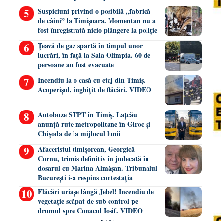
Suspiciuni privind o posibilă „fabrică
de câini” la Timișoara. Momentan nu a
fost înregistrată nicio plângere la poliție
Țeavă de gaz spartă în timpul unor
lucrări, în față la Sala Olimpia. 60 de
persoane au fost evacuate
Incendiu la o casă cu etaj din Timiș.
Acoperișul, înghițit de flăcări. VIDEO
Autobuze STPT în Timiș. Lațcău
anunță rute metropolitane în Giroc și
Chișoda de la mijlocul lunii
Afaceristul timișorean, Georgică
Cornu, trimis definitiv în judecată în
dosarul cu Marina Almășan. Tribunalul
București i-a respins contestația
Flăcări uriașe lângă Jebel! Incendiu de
vegetație scăpat de sub control pe
drumul spre Conacul Iosif. VIDEO