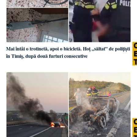
Mai întâi o trotinetă, apoi o bicicletă. Hoț „săltat” de polițiști
în Timiș, după două furturi consecutive