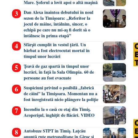
Mare. Șoferul a lovit apoi o altă mașină
Dan Alexa înaintea debutului în noul
sezon de la Timișoara: „Referitor la
jocul de mâine, întâlnim, sincer, o
echipă pe care nu mi-aș fi dorit să o
întâlnesc în prima etapă”
Sfârșit cumplit în vestul țării. Un
bărbat a fost electrocutat mortal în
timpul unor lucrări
Țeavă de gaz spartă în timpul unor
lucrări, în față la Sala Olimpia. 60 de
persoane au fost evacuate
Suspiciuni privind o posibilă „fabrică
de câini” la Timișoara. Momentan nu a
fost înregistrată nicio plângere la poliție
Incendiu la o casă cu etaj din Timiș.
Acoperișul, înghițit de flăcări. VIDEO
Autobuze STPT în Timiș. Lațcău
anunță rute metropolitane în Giroc și