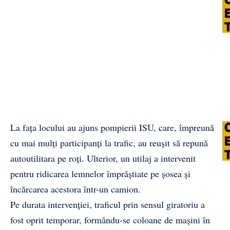
La fața locului au ajuns pompierii ISU, care, împreună
cu mai mulți participanți la trafic, au reușit să repună
autoutilitara pe roți. Ulterior, un utilaj a intervenit
pentru ridicarea lemnelor împrăștiate pe șosea și
încărcarea acestora într-un camion.
Pe durata intervenției, traficul prin sensul giratoriu a
fost oprit temporar, formându-se coloane de mașini în