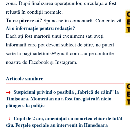
zonă. După finalizarea operațiunilor, circulația a fost
reluată în condiții normale.
Tu ce părere ai?
Spune-ne în comentarii.
Comentează
Ai o informație pentru redacție?
Dacă ați fost martorii unui eveniment sau aveți
informații care pot deveni subiect de știre, ne puteți
scrie la
paginadetimis@gmail.com
sau pe conturile
noastre de
Facebook
și
Instagram
.
Articole similare
→
Suspiciuni privind o posibilă „fabrică de câini” la
Timișoara. Momentan nu a fost înregistrată nicio
plângere la poliție
→
Copil de 2 ani, amenințat cu moartea chiar de tatăl
său. Forțele speciale au intervenit în Hunedoara