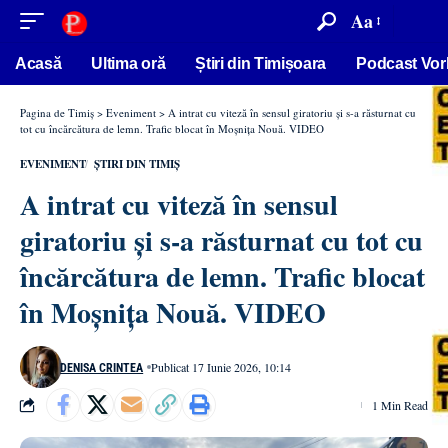
conținut
Aa
Acasă
Ultima oră
Știri din Timișoara
Podcast Vor
Pagina de Timiș
>
Eveniment
>
A intrat cu viteză în sensul giratoriu și s-a răsturnat cu
tot cu încărcătura de lemn. Trafic blocat în Moșnița Nouă. VIDEO
EVENIMENT
ȘTIRI DIN TIMIȘ
A intrat cu viteză în sensul
giratoriu și s-a răsturnat cu tot cu
încărcătura de lemn. Trafic blocat
în Moșnița Nouă. VIDEO
Publicat 17 Iunie 2026, 10:14
DENISA CRINTEA
1 Min Read