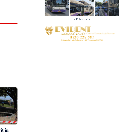
- Publicitate-
it în