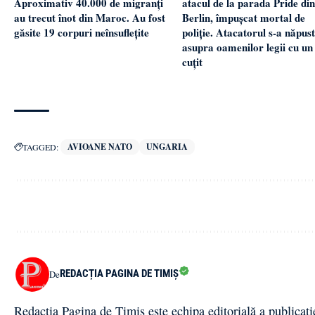
atacul de la parada Pride din
Aproximativ 40.000 de migranți
Berlin, împușcat mortal de
au trecut înot din Maroc. Au fost
poliție. Atacatorul s-a năpust
găsite 19 corpuri neînsuflețite
asupra oamenilor legii cu un
cuțit
AVIOANE NATO
UNGARIA
TAGGED:
REDACȚIA PAGINA DE TIMIȘ
De
Redacția Pagina de Timiș este echipa editorială a publicați