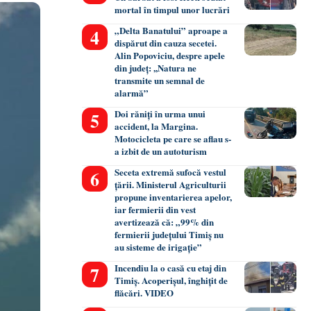
mortal în timpul unor lucrări
„Delta Banatului” aproape a
dispărut din cauza secetei.
Alin Popoviciu, despre apele
din județ: ,,Natura ne
transmite un semnal de
alarmă”
Doi răniți în urma unui
accident, la Margina.
Motocicleta pe care se aflau s-
a izbit de un autoturism
Seceta extremă sufocă vestul
țării. Ministerul Agriculturii
propune inventarierea apelor,
iar fermierii din vest
avertizează că: „99% din
fermierii județului Timiș nu
au sisteme de irigație”
Incendiu la o casă cu etaj din
Timiș. Acoperișul, înghițit de
flăcări. VIDEO