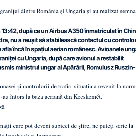
a graniței dintre România și Ungaria și au realizat semna
ra 13:42, după ce un Airbus A350 înmatriculat în Chin
a, nu a reușit să stabilească contactul cu controlor
se afla încă în spațiul aerian românesc. Avioanele ung
aniței cu Ungaria, după care avionul a restabilit
ransmis ministrul ungar al Apărării, Romulusz Ruszin-
avei și controlorii de trafic, situația a revenit la norma
-au întors la baza aeriană din Kecskemét.
ză
ații care pot deveni subiect de știre, ne puteți scrie la
 de
Facebook
și
Instagram
.