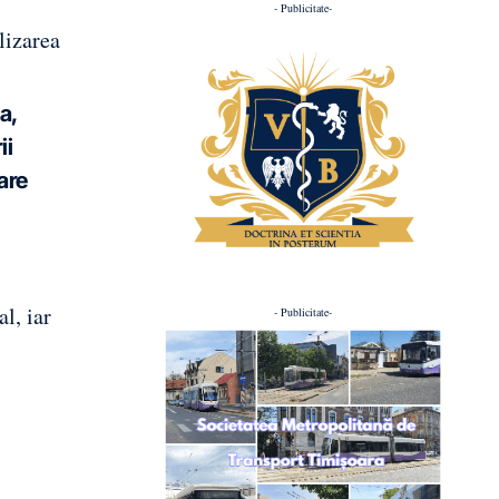
- Publicitate-
lizarea
a,
ii
are
l, iar
- Publicitate-