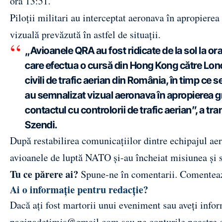
ora 13:51.
Piloții militari au interceptat aeronava în apropiere
vizuală prevăzută în astfel de situații.
„Avioanele QRA au fost ridicate de la sol la o
care efectua o cursă din Hong Kong către Londr
civili de trafic aerian din România, în timp ce 
au semnalizat vizual aeronava în apropierea gr
contactul cu controlorii de trafic aerian”, a t
Szendi.
După restabilirea comunicațiilor dintre echipajul aeron
avioanele de luptă NATO și-au încheiat misiunea și s
Tu ce părere ai?
Spune-ne în comentarii.
Comentea
Ai o informație pentru redacție?
Dacă ați fost martorii unui eveniment sau aveți inform
paginadetimis@gmail.com
sau pe conturile noastre