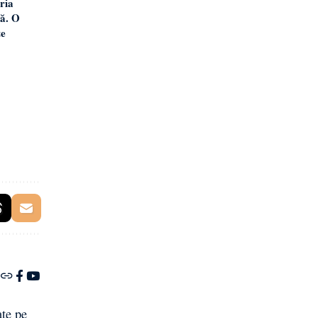
ria
ă. O
te
ate pe