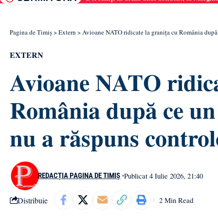
Pagina de Timiș
>
Extern
>
Avioane NATO ridicate la granița cu România după c
EXTERN
Avioane NATO ridicat
România după ce un 
nu a răspuns controlo
Publicat 4 Iulie 2026, 21:40
REDACȚIA PAGINA DE TIMIȘ
Distribuie
2 Min Read