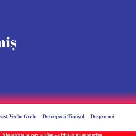
cast Vorbe Grele
Descoperă Timișul
Despre noi
 Motocicleta pe care se aflau s-a izbit de un autoturism