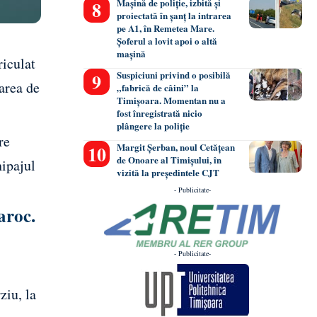
Mașină de poliție, izbită și
proiectată în șanț la intrarea
pe A1, în Remetea Mare.
Șoferul a lovit apoi o altă
mașină
riculat
Suspiciuni privind o posibilă
carea de
„fabrică de câini” la
Timișoara. Momentan nu a
fost înregistrată nicio
plângere la poliție
re
Margit Șerban, noul Cetățean
de Onoare al Timișului, în
hipajul
vizită la președintele CJT
- Publicitate-
aroc.
- Publicitate-
ziu, la