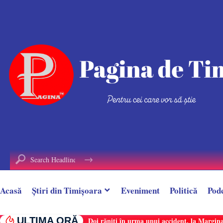
conținut
Acasă
Știri din Timișoara
Eveniment
Politică
Pod
ULTIMA ORĂ
Doi răniți în urma unui accident, la Margina.