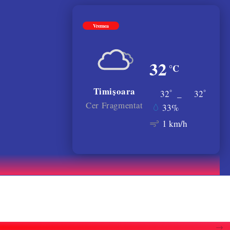
Vremea
32
°C
Timișoara
°
°
32
_
32
Cer Fragmentat
33%
1 km/h