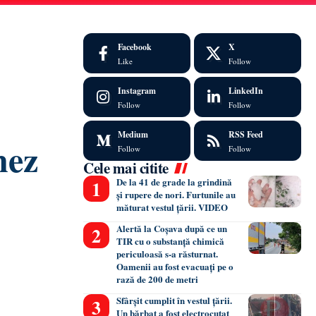
Facebook
X
Like
Follow
Instagram
LinkedIn
Follow
Follow
Medium
RSS Feed
nez
Follow
Follow
Cele mai citite
De la 41 de grade la grindină
și rupere de nori. Furtunile au
măturat vestul țării. VIDEO
Alertă la Coșava după ce un
TIR cu o substanță chimică
periculoasă s-a răsturnat.
Oamenii au fost evacuați pe o
rază de 200 de metri
Sfârșit cumplit în vestul țării.
Un bărbat a fost electrocutat