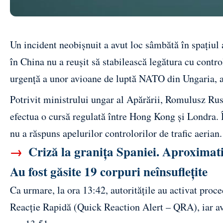
Un incident neobișnuit a avut loc sâmbătă în spațiul
în China nu a reușit să stabilească legătura cu contro
urgență a unor avioane de luptă NATO din Ungaria, afl
Potrivit ministrului ungar al Apărării, Romulusz Ru
efectua o cursă regulată între Hong Kong și Londra. Î
nu a răspuns apelurilor controlorilor de trafic aerian.
→
Criză la granița Spaniei. Aproximati
Au fost găsite 19 corpuri neînsuflețite
Ca urmare, la ora 13:42, autoritățile au activat pro
Reacție Rapidă (Quick Reaction Alert – QRA), iar av