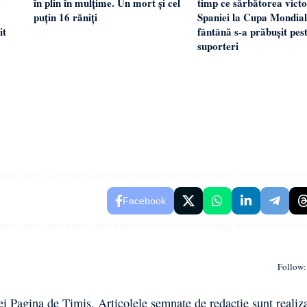
în plin în mulțime. Un mort și cel
timp ce sărbătorea victo
puțin 16 răniți
Spaniei la Cupa Mondial
it
fântână s-a prăbușit pes
suporteri
Facebook
Follow:
ei Pagina de Timiș. Articolele semnate de redacție sunt realiz