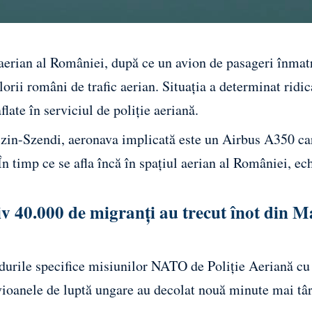
 aerian al României, după ce un avion de pasageri înmat
lorii români de trafic aerian. Situația a determinat ridi
ate în serviciul de poliție aeriană.
szin-Szendi, aeronava implicată este un Airbus A350 ca
n timp ce se afla încă în spațiul aerian al României, ec
v 40.000 de migranți au trecut înot din M
cedurile specifice misiunilor NATO de Poliție Aeriană cu
ioanele de luptă ungare au decolat nouă minute mai târ