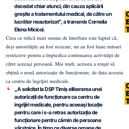
decedat chiar atunci, din cauza aplicării
greșite a tratamentului medical, de către un
lucrător neautorizat”, a transmis Cornelia
Elena Micicoi.
Ceea ce ridică mari semne de întrebare este faptul că,
deși autoritățile au fost sesizate, nu au fost luate măsuri
restrictive pentru a împiedica continuarea activității de
către aceeași persoană. Mai mult, aceasta a reușit să
obțină o nouă autorizație de funcționare, de data aceasta
ca centru de îngrijiri medicale.
„A solicitat la DSP Timiș eliberarea unei
autorizații de funcționare ca centru de
ingrijiri medicale, pentru aceeași locație
pentru care i s-a retras autorizația de
funcționare pentru cămin de persoane
vârstnice. În timp ce diverse organe de