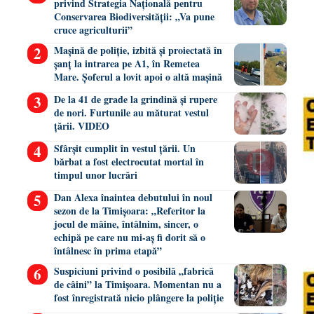
privind Strategia Națională pentru
Conservarea Biodiversității: „Va pune
cruce agriculturii”
Mașină de poliție, izbită și proiectată în
șanț la intrarea pe A1, în Remetea
Mare. Șoferul a lovit apoi o altă mașină
De la 41 de grade la grindină și rupere
de nori. Furtunile au măturat vestul
țării. VIDEO
Sfârșit cumplit în vestul țării. Un
bărbat a fost electrocutat mortal în
timpul unor lucrări
Dan Alexa înaintea debutului în noul
sezon de la Timișoara: „Referitor la
jocul de mâine, întâlnim, sincer, o
echipă pe care nu mi-aș fi dorit să o
întâlnesc în prima etapă”
Suspiciuni privind o posibilă „fabrică
de câini” la Timișoara. Momentan nu a
fost înregistrată nicio plângere la poliție