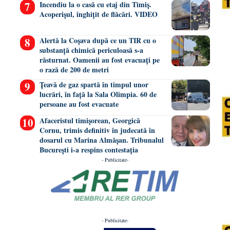
Incendiu la o casă cu etaj din Timiș.
Acoperișul, înghițit de flăcări. VIDEO
Alertă la Coșava după ce un TIR cu o
substanță chimică periculoasă s-a
răsturnat. Oamenii au fost evacuați pe
o rază de 200 de metri
Țeavă de gaz spartă în timpul unor
lucrări, în față la Sala Olimpia. 60 de
persoane au fost evacuate
Afaceristul timișorean, Georgică
Cornu, trimis definitiv în judecată în
dosarul cu Marina Almășan. Tribunalul
București i-a respins contestația
- Publicitate-
- Publicitate-