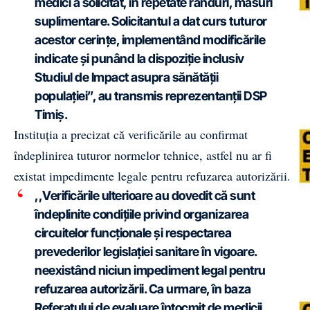
medici a solicitat, în repetate rânduri, măsuri
suplimentare. Solicitantul a dat curs tuturor
acestor cerințe, implementând modificările
indicate și punând la dispoziție inclusiv
Studiul de Impact asupra sănătății
populației”, au transmis reprezentanții DSP
Timiș.
Instituția a precizat că verificările au confirmat
îndeplinirea tuturor normelor tehnice, astfel nu ar fi
existat impedimente legale pentru refuzarea autorizării.
,,Verificările ulterioare au dovedit că sunt
îndeplinite condițiile privind organizarea
circuitelor funcționale și respectarea
prevederilor legislației sanitare în vigoare.
neexistând niciun impediment legal pentru
refuzarea autorizării. Ca urmare, în baza
Referatului de evaluare întocmit de medicii