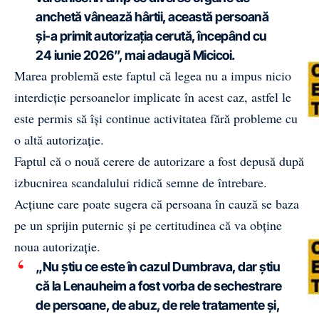
anchetă vânează hârtii, această persoană
și-a primit autorizația cerută, începând cu
24 iunie 2026”, mai adaugă Micicoi.
Marea problemă este faptul că legea nu a impus nicio
interdicție persoanelor implicate în acest caz, astfel le
este permis să își continue activitatea fără probleme cu
o altă autorizație.
Faptul că o nouă cerere de autorizare a fost depusă după
izbucnirea scandalului ridică semne de întrebare.
Acțiune care poate sugera că persoana în cauză se baza
pe un sprijin puternic și pe certitudinea că va obține
noua autorizație.
„Nu știu ce este în cazul Dumbrava, dar știu
că la Lenauheim a fost vorba de sechestrare
de persoane, de abuz, de rele tratamente și,