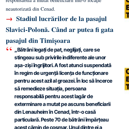
responsabilă a mutat beneficiarii într-o locație
neautorizată din Cenad.
→
Stadiul lucrărilor de la pasajul
Slavici-Polonă. Când ar putea fi gata
pasajul din Timișoara
„Bătrâni legați de pat, neglijați, care se
stingeau sub privirile indiferente ale unor
așa-ziși îngrijitori. A fost atunci suspendată
în regim de urgență licența de funcționare
pentru acest azil al groazei. În loc să încerce
să remedieze situația, persoana
responsabilă pentru acest lagăr de
exterminare a mutat pe ascuns beneficiarii
din Lenauheim în Cenad, într-o casă
particulară. Peste 70 de bătrâni împărțeau
acest cămin de coșmar. Unul dintre ei a