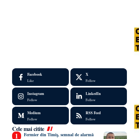
Facebook
X
Like
Follow
Instagram
LinkedIn
Follow
Follow
Medium
RSS Feed
Follow
Follow
Cele mai citite
Fermier din Timiș, semnal de alarmă