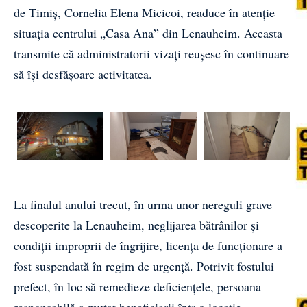
de Timiș, Cornelia Elena Micicoi, readuce în atenție
situația centrului „Casa Ana” din Lenauheim. Aceasta
transmite că administratorii vizați reușesc în continuare
să își desfășoare activitatea.
La finalul anului trecut, în urma unor nereguli grave
descoperite la Lenauheim, neglijarea bătrânilor și
condiții improprii de îngrijire, licența de funcționare a
fost suspendată în regim de urgență. Potrivit fostului
prefect, în loc să remedieze deficiențele, persoana