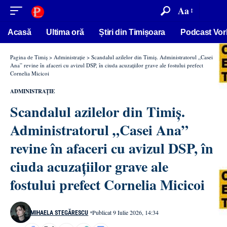
conținut
Aa
Acasă
Ultima oră
Știri din Timișoara
Podcast Vor
Pagina de Timiș
>
Administrație
>
Scandalul azilelor din Timiș. Administratorul „Casei
Ana” revine în afaceri cu avizul DSP, în ciuda acuzațiilor grave ale fostului prefect
Cornelia Micicoi
ADMINISTRAȚIE
Scandalul azilelor din Timiș.
Administratorul „Casei Ana”
revine în afaceri cu avizul DSP, în
ciuda acuzațiilor grave ale
fostului prefect Cornelia Micicoi
Publicat 9 Iulie 2026, 14:34
MIHAELA STEGĂRESCU