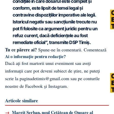
condițiile în care dosarul este complet și
conform, este lipsit de temei legal și
contravine dispozițiilor imperative ale legii.
Istoricul negativ sau sancțiunile trecute nu
pot fi folosite ca argument juridic pentru un
refuz curent, dacă deficiențele au fost
remediate oficial”, transmite DSP Timiș.
Tu ce părere ai?
Spune-ne în comentarii.
Comentează
Ai o informație pentru redacție?
Dacă ați fost martorii unui eveniment sau aveți
informații care pot deveni subiect de știre, ne puteți
scrie la
paginadetimis@gmail.com
sau pe conturile
noastre de
Facebook
și
Instagram
.
Articole similare
→
Margit Șerban, noul Cetățean de Onoare al