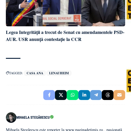
Legea Integrității a trecut de Senat cu amendamentele PSD-
AUR. USR anunță contestație la CCR
TAGGED:
CASA ANA
LENAUHEIM
MIHAELA STEGĂRESCU
Mihaela Stegărescu este reporter la www.paginadetimis.ro , pasionată