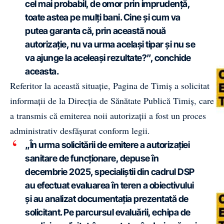
cel mai probabil, de omor prin imprudență,
toate astea pe mulți bani. Cine și cum va
putea garanta că, prin această nouă
autorizație, nu va urma același tipar și nu se
va ajunge la aceleași rezultate?”, conchide
aceasta.
Referitor la această situație, Pagina de Timiș a solicitat
informații de la Direcția de Sănătate Publică Timiș, care
a transmis că emiterea noii autorizații a fost un proces
administrativ desfășurat conform legii.
„În urma solicitării de emitere a autorizației
sanitare de funcționare, depuse în
decembrie 2025, specialiștii din cadrul DSP
au efectuat evaluarea în teren a obiectivului
și au analizat documentația prezentată de
solicitant. Pe parcursul evaluării, echipa de