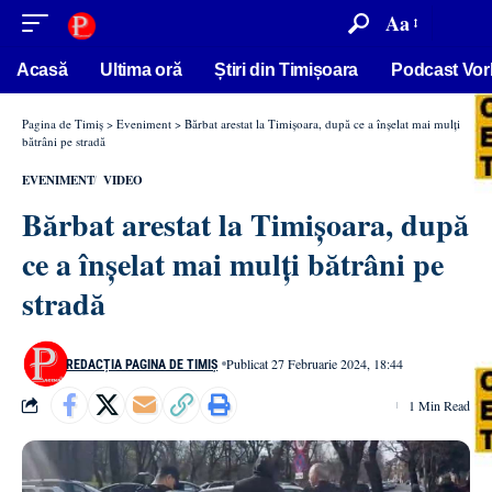
conținut
Aa
Acasă
Ultima oră
Știri din Timișoara
Podcast Vor
Pagina de Timiș
>
Eveniment
>
Bărbat arestat la Timișoara, după ce a înşelat mai mulţi
bătrâni pe stradă
EVENIMENT
VIDEO
Bărbat arestat la Timișoara, după
ce a înşelat mai mulţi bătrâni pe
stradă
Publicat 27 Februarie 2024, 18:44
REDACȚIA PAGINA DE TIMIȘ
1 Min Read