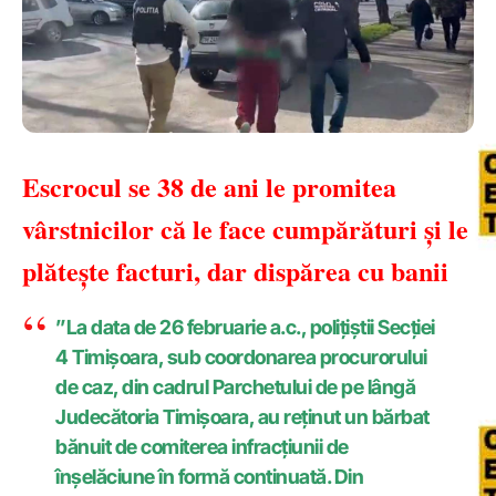
Escrocul se 38 de ani le promitea
vârstnicilor că le face cumpărături şi le
plăteşte facturi, dar dispărea cu banii
”La data de 26 februarie a.c., poliţiştii Secţiei
4 Timişoara, sub coordonarea procurorului
de caz, din cadrul Parchetului de pe lângă
Judecătoria Timişoara, au reţinut un bărbat
bănuit de comiterea infracţiunii de
înşelăciune în formă continuată. Din