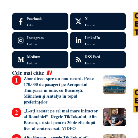
Facebook
X
Like
Follow
Instagram
LinkedIn
Follow
Follow
Medium
RSS Feed
Follow
Follow
Cele mai citite
Zbor direct spre un nou record. Peste
170.000 de pasageri pe Aeroportul
Timișoara în iulie, cu București,
München și Antalya în topul
preferințelor
„L-ați arestat pe cel mai mare infractor
al României”. Regele TikTok-ului, Alin
Borcan, arestat pentru 30 de zile după
live-ul controversat. VIDEO
Alin Borcan, ,,regele Tik-Tok-ului”,