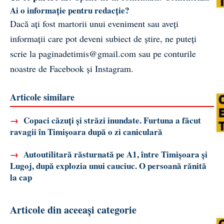
Ai o informație pentru redacție?
Dacă ați fost martorii unui eveniment sau aveți
informații care pot deveni subiect de știre, ne puteți
scrie la
paginadetimis@gmail.com
sau pe conturile
noastre de
Facebook
și
Instagram
.
Articole similare
→
Copaci căzuți și străzi inundate. Furtuna a făcut
ravagii în Timișoara după o zi caniculară
→
Autoutilitară răsturnată pe A1, între Timișoara și
Lugoj, după explozia unui cauciuc. O persoană rănită
la cap
Articole din aceeași categorie