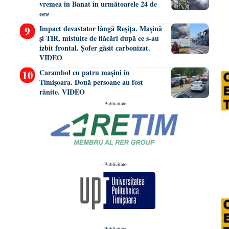
vremea în Banat în următoarele 24 de
ore
Impact devastator lângă Reșița. Mașină
și TIR, mistuite de flăcări după ce s-au
izbit frontal. Șofer găsit carbonizat.
VIDEO
Carambol cu patru mașini în
Timișoara. Două persoane au fost
rănite. VIDEO
- Publicitate-
- Publicitate-
- Publicitate-