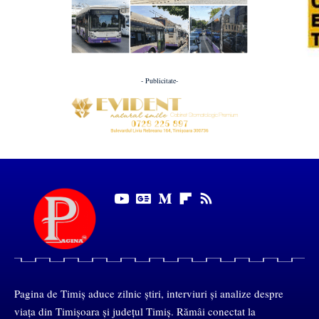
- Publicitate-
Pagina de Timiș aduce zilnic știri, interviuri și analize despre
viața din Timișoara și județul Timiș. Rămâi conectat la