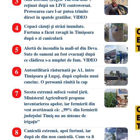
reținut după un LIVE controversat.
Provocarea care l-ar putea trimite
direct în spatele gratiilor. VIDEO
Copaci căzuți și străzi inundate.
Furtuna a făcut ravagii în Timișoara
după o zi caniculară
Alertă de incendiu la mall-ul din Deva.
Sute de oameni au fost evacuați după
ce clădirea s-a umplut de fum. VIDEO
Autoutilitară răsturnată pe A1, între
Timișoara și Lugoj, după explozia unui
cauciuc. O persoană rănită la cap
Seceta extremă sufocă vestul țării.
Ministerul Agriculturii propune
inventarierea apelor, iar fermierii din
vest avertizează că: „99% din fermierii
județului Timiș nu au sisteme de
irigație”
Caniculă extremă, apoi furtuni, iar
după ele din nou caniculă. Cum va fi