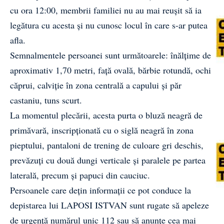
cu ora 12:00, membrii familiei nu au mai reușit să ia
legătura cu acesta și nu cunosc locul în care s-ar putea
afla.
Semnalmentele persoanei sunt următoarele: înălțime de
aproximativ 1,70 metri, față ovală, bărbie rotundă, ochi
căprui, calviție în zona centrală a capului și păr
castaniu, tuns scurt.
La momentul plecării, acesta purta o bluză neagră de
primăvară, inscripționată cu o siglă neagră în zona
pieptului, pantaloni de trening de culoare gri deschis,
prevăzuți cu două dungi verticale și paralele pe partea
laterală, precum și papuci din cauciuc.
Persoanele care dețin informații ce pot conduce la
depistarea lui LAPOSI ISTVAN sunt rugate să apeleze
de urgență numărul unic 112 sau să anunțe cea mai