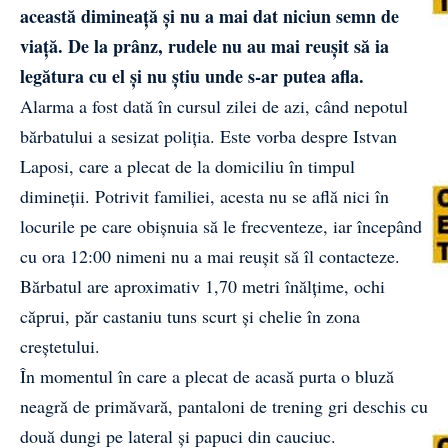
această dimineață și nu a mai dat niciun semn de
viață. De la prânz, rudele nu au mai reușit să ia
legătura cu el și nu știu unde s-ar putea afla.
Alarma a fost dată în cursul zilei de azi, când nepotul
bărbatului a sesizat poliția. Este vorba despre Istvan
Laposi, care a plecat de la domiciliu în timpul
dimineții. Potrivit familiei, acesta nu se află nici în
locurile pe care obișnuia să le frecventeze, iar începând
cu ora 12:00 nimeni nu a mai reușit să îl contacteze.
Bărbatul are aproximativ 1,70 metri înălțime, ochi
căprui, păr castaniu tuns scurt și chelie în zona
creștetului.
În momentul în care a plecat de acasă purta o bluză
neagră de primăvară, pantaloni de trening gri deschis cu
două dungi pe lateral și papuci din cauciuc.