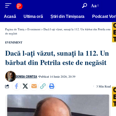
conținut
Aa
Acasă
Ultima oră
Știri din Timișoara
Podcast Vor
Pagina de Timiș
>
Eveniment
>
Dacă l-ați văzut, sunați la 112. Un bărbat din Petrila este
de negăsit
EVENIMENT
Dacă l-ați văzut, sunați la 112. Un
bărbat din Petrila este de negăsit
Publicat 14 Iunie 2026, 20:39
DENISA CRINTEA
3 Min Read