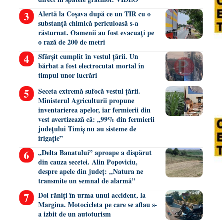
Alertă la Coșava după ce un TIR cu o
substanță chimică periculoasă s-a
răsturnat. Oamenii au fost evacuați pe
o rază de 200 de metri
Sfârșit cumplit în vestul țării. Un
bărbat a fost electrocutat mortal în
timpul unor lucrări
Seceta extremă sufocă vestul țării.
Ministerul Agriculturii propune
inventarierea apelor, iar fermierii din
vest avertizează că: „99% din fermierii
județului Timiș nu au sisteme de
irigație”
„Delta Banatului” aproape a dispărut
din cauza secetei. Alin Popoviciu,
despre apele din județ: ,,Natura ne
transmite un semnal de alarmă”
Doi răniți în urma unui accident, la
Margina. Motocicleta pe care se aflau s-
a izbit de un autoturism