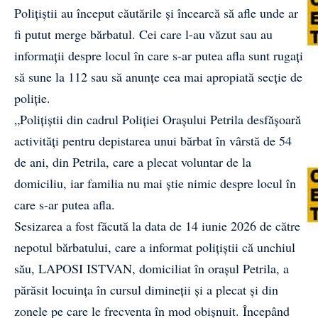
Polițiștii au început căutările și încearcă să afle unde ar
fi putut merge bărbatul. Cei care l-au văzut sau au
informații despre locul în care s-ar putea afla sunt rugați
să sune la 112 sau să anunțe cea mai apropiată secție de
poliție.
„Polițiștii din cadrul Poliției Orașului Petrila desfășoară
activități pentru depistarea unui bărbat în vârstă de 54
de ani, din Petrila, care a plecat voluntar de la
domiciliu, iar familia nu mai știe nimic despre locul în
care s-ar putea afla.
Sesizarea a fost făcută la data de 14 iunie 2026 de către
nepotul bărbatului, care a informat polițiștii că unchiul
său, LAPOSI ISTVAN, domiciliat în orașul Petrila, a
părăsit locuința în cursul dimineții și a plecat și din
zonele pe care le frecventa în mod obișnuit. Începând