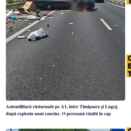
Autoutilitară răsturnată pe A1, între Timișoara și Lugoj,
după explozia unui cauciuc. O persoană rănită la cap