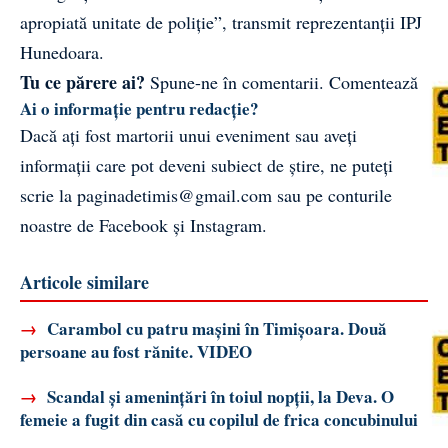
apropiată unitate de poliție”, transmit reprezentanții IPJ
Hunedoara.
Tu ce părere ai?
Spune-ne în comentarii.
Comentează
Ai o informație pentru redacție?
Dacă ați fost martorii unui eveniment sau aveți
informații care pot deveni subiect de știre, ne puteți
scrie la
paginadetimis@gmail.com
sau pe conturile
noastre de
Facebook
și
Instagram
.
Articole similare
→
Carambol cu patru mașini în Timișoara. Două
persoane au fost rănite. VIDEO
→
Scandal și amenințări în toiul nopții, la Deva. O
femeie a fugit din casă cu copilul de frica concubinului