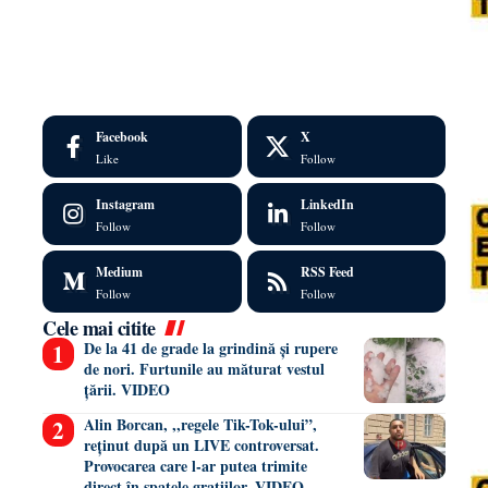
Facebook
X
Like
Follow
Instagram
LinkedIn
Follow
Follow
Medium
RSS Feed
Follow
Follow
Cele mai citite
De la 41 de grade la grindină și rupere
de nori. Furtunile au măturat vestul
țării. VIDEO
Alin Borcan, ,,regele Tik-Tok-ului”,
reținut după un LIVE controversat.
Provocarea care l-ar putea trimite
direct în spatele gratiilor. VIDEO