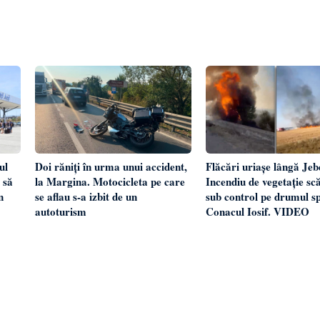
ul
Flăcări uriașe lângă Jeb
Doi răniți în urma unui accident,
 să
Incendiu de vegetație sc
la Margina. Motocicleta pe care
n
sub control pe drumul s
se aflau s-a izbit de un
Conacul Iosif. VIDEO
autoturism