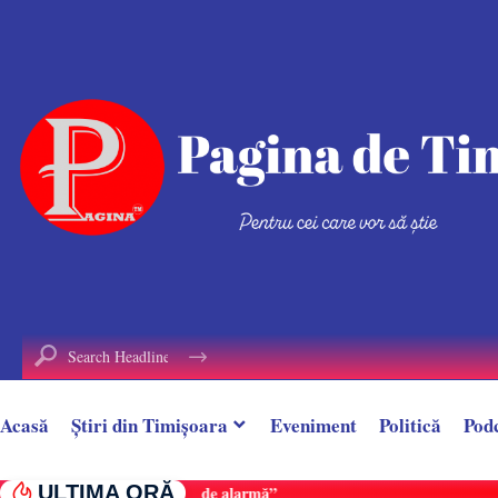
conținut
Acasă
Știri din Timișoara
Eveniment
Politică
Pod
ULTIMA ORĂ
Doi răniți în urma unui accident, la Margina.