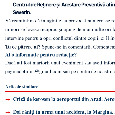
Centrul de Reținere și Arestare Preventivă al 
Severin
.
Vă reamintim că imaginile au provocat numeroase rea
minori se lovesc reciproc și ajung de mai multe ori l
intervine pentru a opri conflictul dintre copii, ci îl 
Tu ce părere ai?
Spune-ne în comentarii.
Comentea
Ai o informație pentru redacție?
Dacă ați fost martorii unui eveniment sau aveți inform
paginadetimis@gmail.com
sau pe conturile noastre
Articole similare
→
Criză de kerosen la aeroportul din Arad. Aerona
→
Doi răniți în urma unui accident, la Margina. 