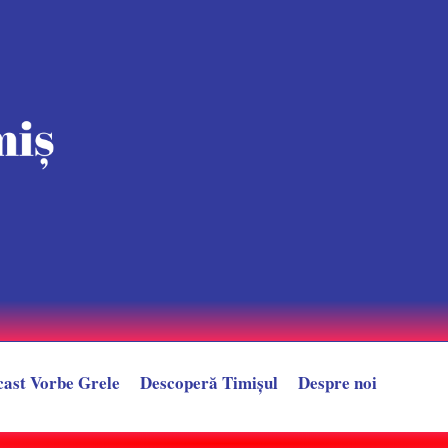
cast Vorbe Grele
Descoperă Timișul
Despre noi
 Motocicleta pe care se aflau s-a izbit de un autoturism