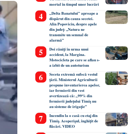
mortal în timpul unor lucrări
„Delta Banatului” aproape a
dispărut din cauza secetei.
Alin Popoviciu, despre apele
din județ: ,,Natura ne
transmite un semnal de
alarmă”
Doi răniți în urma unui
accident, la Margina.
Motocicleta pe care se aflau s-
a izbit de un autoturism
Seceta extremă sufocă vestul
țării. Ministerul Agriculturii
propune inventarierea apelor,
iar fermierii din vest
avertizează că: „99% din
fermierii județului Timiș nu
au sisteme de irigație”
Incendiu la o casă cu etaj din
Timiș. Acoperișul, înghițit de
flăcări. VIDEO