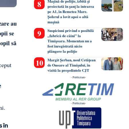
Mașină de poliție, izbită și
proiectată în șanț la intrarea
pe A1, în Remetea Mare.
Șoferul a lovit apoi o altă
mașină
zare au
Suspiciuni privind o posibilă
pii se
„fabrică de câini” la
Timișoara. Momentan nu a
opil să
fost înregistrată nicio
plângere la poliție
Margit Șerban, noul Cetățean
nceput
de Onoare al Timișului, în
vizită la președintele CJT
- Publicitate-
e
- Publicitate-
ni.
s în