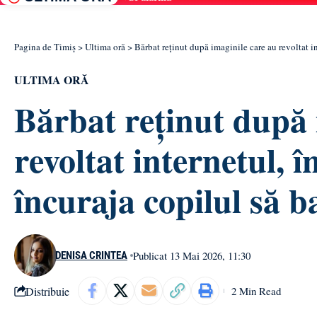
Pagina de Timiș
>
Ultima oră
>
Bărbat reținut după imaginile care au revoltat in
ULTIMA ORĂ
Bărbat reținut după 
revoltat internetul, î
încuraja copilul să b
Publicat 13 Mai 2026, 11:30
DENISA CRINTEA
Distribuie
2 Min Read