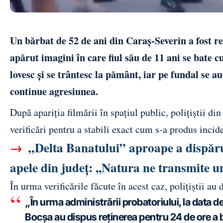
Un bărbat de 52 de ani din Caraș-Severin a fost re
apărut imagini în care fiul său de 11 ani se bate cu
lovesc și se trântesc la pământ, iar pe fundal se a
continue agresiunea.
După apariția filmării în spațiul public, polițiștii di
verificări pentru a stabili exact cum s-a produs incid
→
„Delta Banatului” aproape a dispărut
apele din județ: ,,Natura ne transmite 
În urma verificările făcute în acest caz, polițiștii au 
„În urma administrării probatoriului, la data de 
Bocșa au dispus reținerea pentru 24 de ore a bă