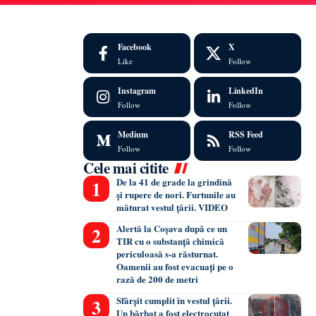
Facebook
X
Like
Follow
Instagram
LinkedIn
Follow
Follow
Medium
RSS Feed
Follow
Follow
Cele mai citite
De la 41 de grade la grindină
și rupere de nori. Furtunile au
măturat vestul țării. VIDEO
Alertă la Coșava după ce un
TIR cu o substanță chimică
periculoasă s-a răsturnat.
Oamenii au fost evacuați pe o
rază de 200 de metri
Sfârșit cumplit în vestul țării.
Un bărbat a fost electrocutat