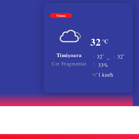
Vremea
32
°C
Timișoara
°
°
32
_
32
Cer Fragmentat
33%
1 km/h