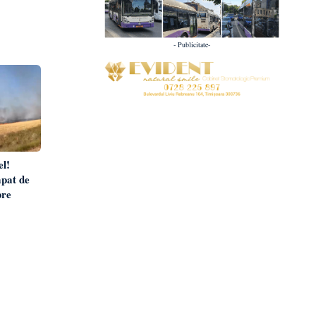
- Publicitate-
el!
ăpat de
pre