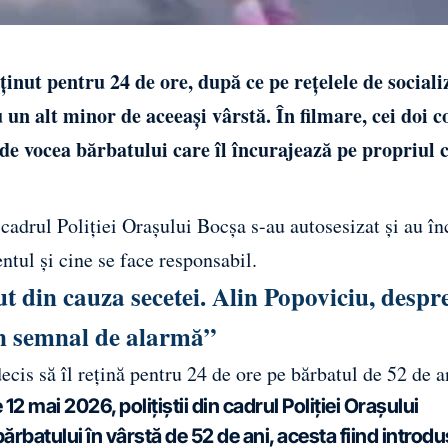
ținut pentru 24 de ore, după ce pe rețelele de sociali
 un alt minor de aceeași vârstă. În filmare, cei doi co
ude vocea bărbatului care îl încurajează pe propriul c
n cadrul Poliției Orașului Bocșa s-au autosesizat și au î
entul și cine se face responsabil.
 din cauza secetei. Alin Popoviciu, despr
un semnal de alarmă”
decis să îl rețină pentru 24 de ore pe bărbatul de 52 de a
12 mai 2026, polițiștii din cadrul Poliției Orașului
rbatului în vârstă de 52 de ani, acesta fiind introdu