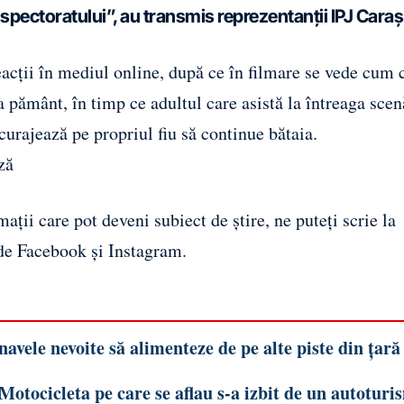
inspectoratului”, au transmis reprezentanții
IPJ Caraș
cții în mediul online, după ce în
filmare
se vede cum c
a pământ, în timp ce adultul care asistă la întreaga sce
încurajează pe propriul fiu să continue bătaia.
ză
ații care pot deveni subiect de știre, ne puteți scrie la
 de
Facebook
și
Instagram
.
vele nevoite să alimenteze de pe alte piste din țară
Motocicleta pe care se aflau s-a izbit de un autoturi