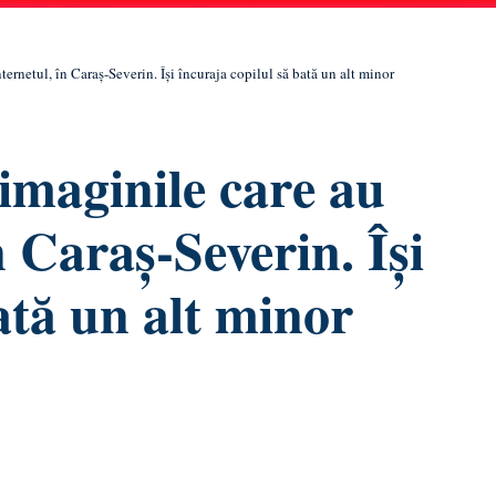
ternetul, în Caraș-Severin. Își încuraja copilul să bată un alt minor
imaginile care au
n Caraș-Severin. Își
ată un alt minor