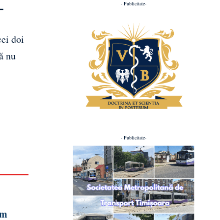
- Publicitate-
-
ei doi
nă nu
- Publicitate-
sm