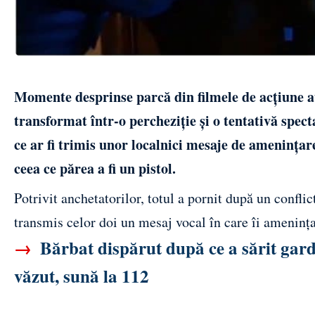
Momente desprinse parcă din filmele de acțiune au
transformat într-o percheziție și o tentativă spec
ce ar fi trimis unor localnici mesaje de amenințar
ceea ce părea a fi un pistol.
Potrivit anchetatorilor, totul a pornit după un conflic
transmis celor doi un mesaj vocal în care îi amenința, 
→
Bărbat dispărut după ce a sărit gardu
văzut, sună la 112