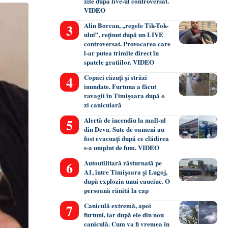
zile după live-ul controversat.
VIDEO
Alin Borcan, ,,regele Tik-Tok-
ului”, reținut după un LIVE
controversat. Provocarea care
l-ar putea trimite direct în
spatele gratiilor. VIDEO
Copaci căzuți și străzi
inundate. Furtuna a făcut
ravagii în Timișoara după o
zi caniculară
Alertă de incendiu la mall-ul
din Deva. Sute de oameni au
fost evacuați după ce clădirea
s-a umplut de fum. VIDEO
Autoutilitară răsturnată pe
A1, între Timișoara și Lugoj,
după explozia unui cauciuc. O
persoană rănită la cap
Caniculă extremă, apoi
furtuni, iar după ele din nou
caniculă. Cum va fi vremea în