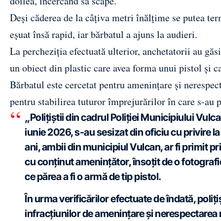
doilea, încercând să scape.
Deși căderea de la câțiva metri înălțime se putea ter
eșuat însă rapid, iar bărbatul a ajuns la audieri.
La percheziția efectuată ulterior, anchetatorii au găs
un obiect din plastic care avea forma unui pistol și ca
Bărbatul este cercetat pentru amenințare și nerespec
pentru stabilirea tuturor împrejurărilor în care s-au p
„Polițiștii din cadrul Poliției Municipiului Vulc
iunie 2026, s-au sesizat din oficiu cu privire l
ani, ambii din municipiul Vulcan, ar fi primit p
cu conținut amenințător, însoțit de o fotograf
ce părea a fi o armă de tip pistol.
În urma verificărilor efectuate de îndată, poliț
infracțiunilor de amenințare și nerespectarea r