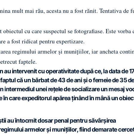
mina mult mai rău, acesta nu a fost rănit. Tentativa de f
it obiectul cu care suspectul se fotografiase. Este vorba
re a fost ridicat pentru expertizare.
tarea regimului armelor și munițiilor, iar ancheta conti
etrecut faptele.
an au intervenit cu operativitate după ce, la data de 1
a faptul că un bărbat de 43 de ani și o femeie de 35 d
rin intermediul unei rețele de socializare un mesaj vo
ie în care expeditorul apărea ținând în mână un obiec
iștii au întocmit dosar penal pentru săvârșirea
egimului armelor și munițiilor, fiind demarate cercet