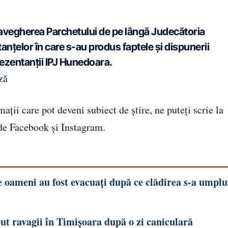
avegherea Parchetului de pe lângă Judecătoria
tanțelor în care s-au produs faptele și dispunerii
rezentanții IPJ Hunedoara.
ză
ații care pot deveni subiect de știre, ne puteți scrie la
 de
Facebook
și
Instagram
.
e oameni au fost evacuați după ce clădirea s-a umplu
cut ravagii în Timișoara după o zi caniculară