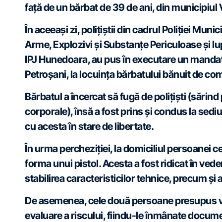
față de un bărbat de 39 de ani, din municipiul
În aceeași zi, polițiștii din cadrul Poliției Muni
Arme, Explozivi și Substanțe Periculoase și lup
IPJ Hunedoara, au pus în executare un mandat
Petroșani, la locuința bărbatului bănuit de com
Bărbatul a încercat să fugă de polițiști (sărind 
corporale), însă a fost prins și condus la sediul
cu acesta în stare de libertate.
În urma percheziției, la domiciliul persoanei ce
forma unui pistol. Acesta a fost ridicat în vede
stabilirea caracteristicilor tehnice, precum și 
De asemenea, cele două persoane presupus v
evaluare a riscului, fiindu-le înmânate docum