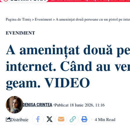
Pagina de Timiș
>
Eveniment
>
A amenințat două persoane cu un pistol pe inte
EVENIMENT
A amenințat două per
internet. Când au ven
geam. VIDEO
Publicat 18 Iunie 2026, 11:16
DENISA CRINTEA
Distribuie
4 Min Read