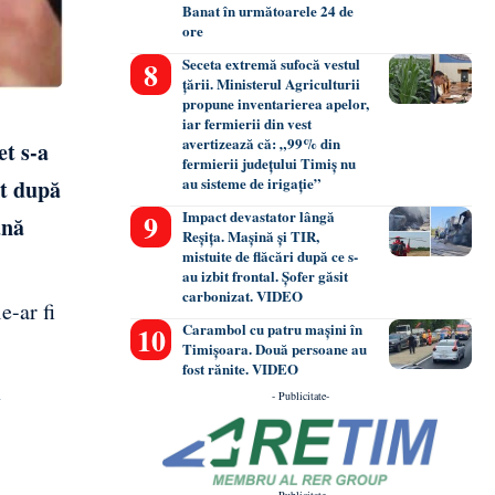
Banat în următoarele 24 de
ore
Seceta extremă sufocă vestul
țării. Ministerul Agriculturii
propune inventarierea apelor,
iar fermierii din vest
avertizează că: „99% din
et s-a
fermierii județului Timiș nu
au sisteme de irigație”
at după
Impact devastator lângă
ână
Reșița. Mașină și TIR,
mistuite de flăcări după ce s-
au izbit frontal. Șofer găsit
carbonizat. VIDEO
e-ar fi
Carambol cu patru mașini în
Timișoara. Două persoane au
fost rănite. VIDEO
i
- Publicitate-
- Publicitate-