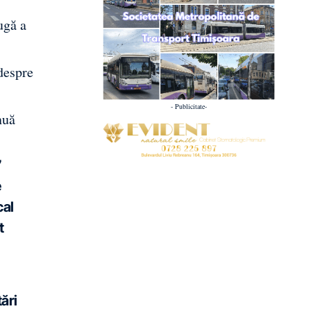
ugă a
 despre
- Publicitate-
nuă
7
e
cal
t
ări