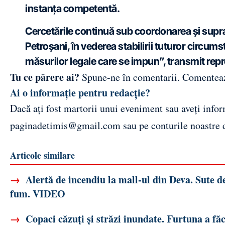
instanța competentă.
Cercetările continuă sub coordonarea și supr
Petroșani, în vederea stabilirii tuturor circums
măsurilor legale care se impun”, transmit rep
Tu ce părere ai?
Spune-ne în comentarii.
Comentea
Ai o informație pentru redacție?
Dacă ați fost martorii unui eveniment sau aveți inform
paginadetimis@gmail.com
sau pe conturile noastre
Articole similare
→
Alertă de incendiu la mall-ul din Deva. Sute d
fum. VIDEO
→
Copaci căzuți și străzi inundate. Furtuna a fă