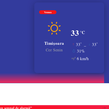
Vremea
33
°C
Timișoara
°
°
33
_
33
Cer Senin
31%
6 km/h
e un semnal de alarmă”