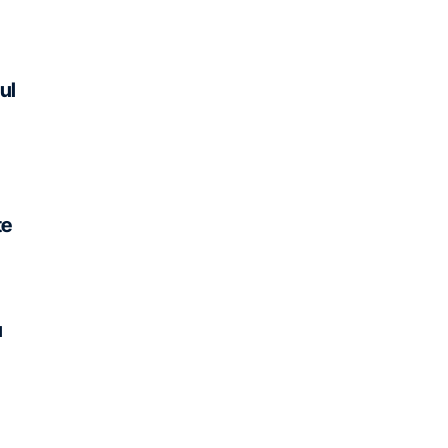
ul
te
u