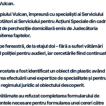
 Vulcan.
cipiului Vulcan, împreună cu specialiști ai Serviciului
tători ai Serviciului pentru Acțiuni Speciale din cadr
 de percheziție domiciliară emis de Judecătoria
iterea faptelor.
pe fereastră, de la etajul doi – fără a suferi vătămări
 poliției pentru audieri, iar cercetările fiind continua
rcetate a fost identificat un obiect din plastic având
rea efectuării unei expertize de specialitate și pentr
a regimului juridic al obiectului descoperit.
ătămate au refuzat completarea formularului de
entele necesare pentru formularea unei cereri către