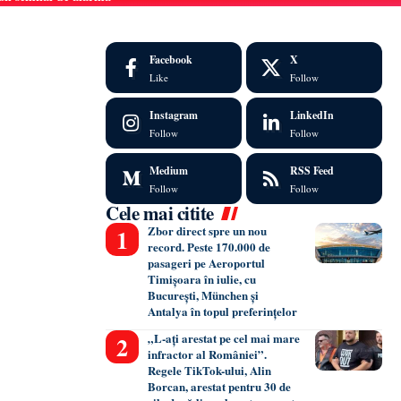
Facebook
X
Like
Follow
Instagram
LinkedIn
Follow
Follow
Medium
RSS Feed
Follow
Follow
Cele mai citite
Zbor direct spre un nou
record. Peste 170.000 de
pasageri pe Aeroportul
Timișoara în iulie, cu
București, München și
Antalya în topul preferințelor
„L-ați arestat pe cel mai mare
infractor al României”.
Regele TikTok-ului, Alin
Borcan, arestat pentru 30 de