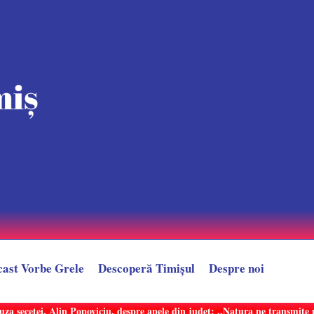
cast Vorbe Grele
Descoperă Timișul
Despre noi
uza secetei. Alin Popoviciu, despre apele din județ: ,,Natura ne transmit