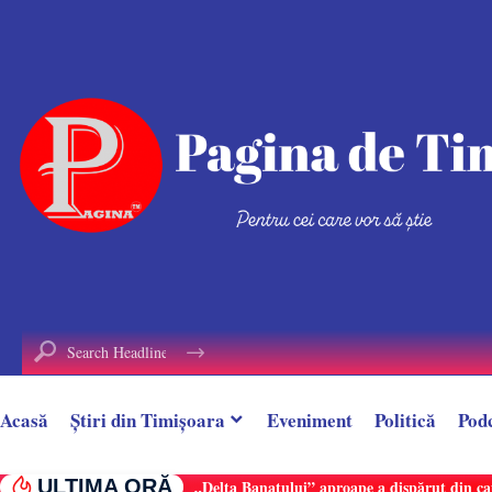
conținut
Acasă
Știri din Timișoara
Eveniment
Politică
Pod
ULTIMA ORĂ
„Delta Banatului” aproape a dispărut din ca