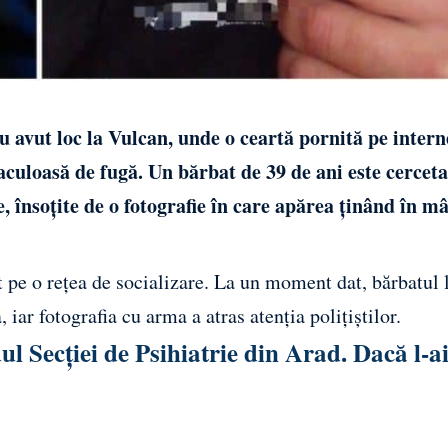
 avut loc la Vulcan, unde o ceartă pornită pe intern
taculoasă de fugă. Un bărbat de 39 de ani este cercet
e, însoțite de o fotografie în care apărea ținând în m
t pe o rețea de socializare. La un moment dat, bărbatul l
iar fotografia cu arma a atras atenția polițiștilor.
l Secției de Psihiatrie din Arad. Dacă l-a