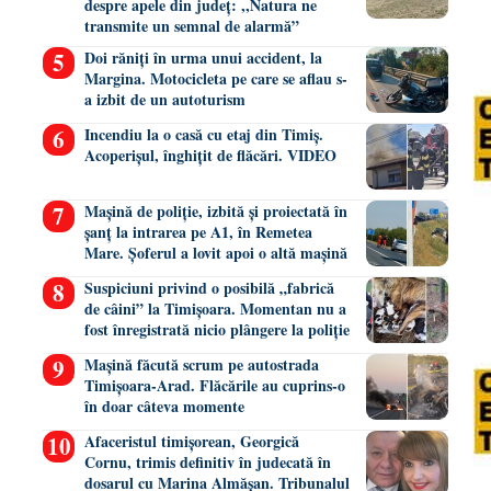
despre apele din județ: ,,Natura ne
transmite un semnal de alarmă”
Doi răniți în urma unui accident, la
Margina. Motocicleta pe care se aflau s-
a izbit de un autoturism
Incendiu la o casă cu etaj din Timiș.
Acoperișul, înghițit de flăcări. VIDEO
Mașină de poliție, izbită și proiectată în
șanț la intrarea pe A1, în Remetea
Mare. Șoferul a lovit apoi o altă mașină
Suspiciuni privind o posibilă „fabrică
de câini” la Timișoara. Momentan nu a
fost înregistrată nicio plângere la poliție
Mașină făcută scrum pe autostrada
Timișoara-Arad. Flăcările au cuprins-o
în doar câteva momente
Afaceristul timișorean, Georgică
Cornu, trimis definitiv în judecată în
dosarul cu Marina Almășan. Tribunalul