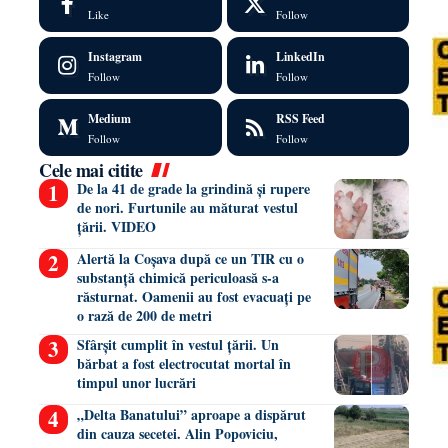
Like
Follow
Instagram
LinkedIn
Follow
Follow
Medium
RSS Feed
Follow
Follow
Cele mai citite
De la 41 de grade la grindină și rupere
de nori. Furtunile au măturat vestul
țării. VIDEO
Alertă la Coșava după ce un TIR cu o
substanță chimică periculoasă s-a
răsturnat. Oamenii au fost evacuați pe
o rază de 200 de metri
Sfârșit cumplit în vestul țării. Un
bărbat a fost electrocutat mortal în
timpul unor lucrări
„Delta Banatului” aproape a dispărut
din cauza secetei. Alin Popoviciu,