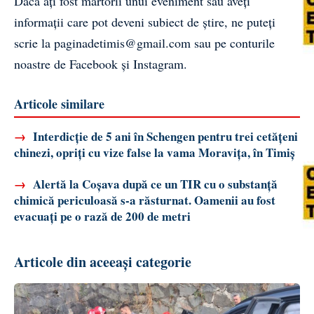
Dacă ați fost martorii unui eveniment sau aveți
informații care pot deveni subiect de știre, ne puteți
scrie la
paginadetimis@gmail.com
sau pe conturile
noastre de
Facebook
și
Instagram
.
Articole similare
→
Interdicție de 5 ani în Schengen pentru trei cetățeni
chinezi, opriți cu vize false la vama Moravița, în Timiș
→
Alertă la Coșava după ce un TIR cu o substanță
chimică periculoasă s-a răsturnat. Oamenii au fost
evacuați pe o rază de 200 de metri
Articole din aceeași categorie