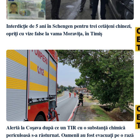
Interdicție de 5 ani în Schengen pentru trei cetățeni chinezi,
opriți cu vize false la vama Moravița, în Timiș
Alertă la Coșava după ce un TIR cu o substanță chimică
periculoasă s-a răsturnat. Oamenii au fost evacuați pe o rază