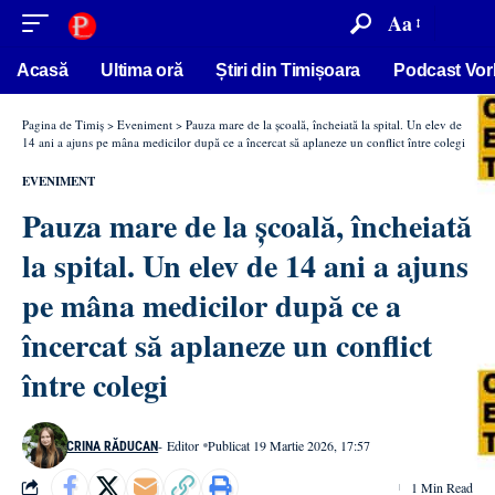
conținut
Aa
Acasă
Ultima oră
Știri din Timișoara
Podcast Vor
Pagina de Timiș
>
Eveniment
>
Pauza mare de la școală, încheiată la spital. Un elev de
14 ani a ajuns pe mâna medicilor după ce a încercat să aplaneze un conflict între colegi
EVENIMENT
Pauza mare de la școală, încheiată
la spital. Un elev de 14 ani a ajuns
pe mâna medicilor după ce a
încercat să aplaneze un conflict
între colegi
- Editor
Publicat 19 Martie 2026, 17:57
CRINA RĂDUCAN
1 Min Read