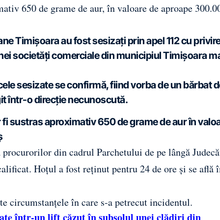
ximativ 650 de grame de aur, în valoare de aproape 300.0
bane Timișoara au fost sesizați prin apel 112 cu privire
 unei societăți comerciale din municipiul Timișoara m
că cele sesizate se confirmă, fiind vorba de un bărbat 
fugit într-o direcție necunoscută.
ar fi sustras aproximativ 650 de grame de aur în valo
ș
ea procurorilor din cadrul Parchetului de pe lângă Judecă
lificat. Hoțul a fost reținut pentru 24 de ore și se află 
te circumstanțele în care s-a petrecut incidentul.
te într-un lift căzut în subsolul unei clădiri din