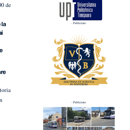
00 de
 la
- Publicitate-
ai
de
are
toria
în
- Publicitate-