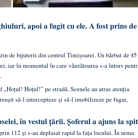
hiuluri, apoi a fugit cu ele. A fost prins de
zin de bijuterii din centrul Timișoarei. Un bărbat de 45
uri, iar în momentul în care vânzătoarea s-a întors pent
.
d „Hoțul! Hoțul!” pe stradă. Scenele au atras atenția
reușit să-l intercepteze și să-l imobilizeze pe fugar,
elei, în vestul țării. Șoferul a ajuns la spi
prin 112 și s-au deplasat rapid la fața locului. În urma