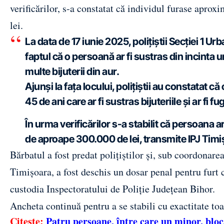
verificărilor, s-a constatat că individul furase apro
lei.
La data de 17 iunie 2025, polițiștii Secției 1 Ur
faptul că o persoană ar fi sustras din incinta
multe bijuterii din aur.
Ajunși la fața locului, polițiștii au constatat 
45 de ani care ar fi sustras bijuteriile și ar fi 
În urma verificărilor s-a stabilit că persoana 
de aproape 300.000 de lei, transmite IPJ Timi
Bărbatul a fost predat polițiștilor și, sub coordonar
Timișoara, a fost deschis un dosar penal pentru furt ca
custodia Inspectoratului de Poliție Județean Bihor.
Ancheta continuă pentru a se stabili cu exactitate toa
Citește:
Patru persoane, între care un minor, bloca