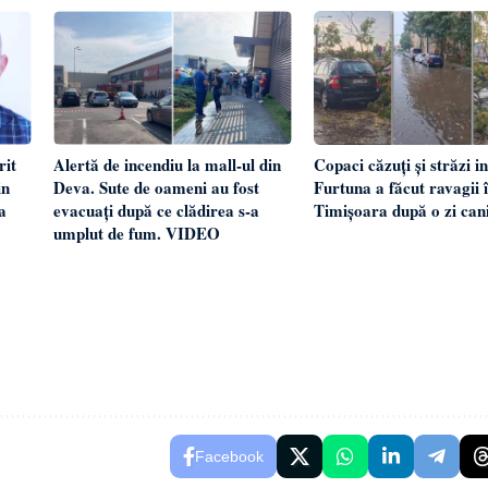
rit
Alertă de incendiu la mall-ul din
Copaci căzuți și străzi i
in
Deva. Sute de oameni au fost
Furtuna a făcut ravagii 
a
evacuați după ce clădirea s-a
Timișoara după o zi can
umplut de fum. VIDEO
Facebook