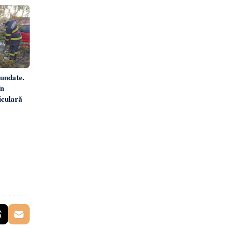
nundate.
în
iculară