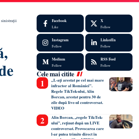
sinistrații
Facebook
X
Like
Follow
Instagram
LinkedIn
ă,
Follow
Follow
Medium
RSS Feed
 de
Follow
Follow
Cele mai citite
„L-ați arestat pe cel mai mare
infractor al României”.
Regele TikTok-ului, Alin
Borcan, arestat pentru 30 de
zile după live-ul controversat.
VIDEO
Alin Borcan, ,,regele Tik-Tok-
ului”, reținut după un LIVE
controversat. Provocarea care
l-ar putea trimite direct în