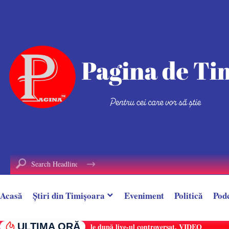
conținut
Acasă
Știri din Timișoara
Eveniment
Politică
Pod
ULTIMA ORĂ
Alin Borcan, ,,regele Tik-Tok-ului”, reținut 