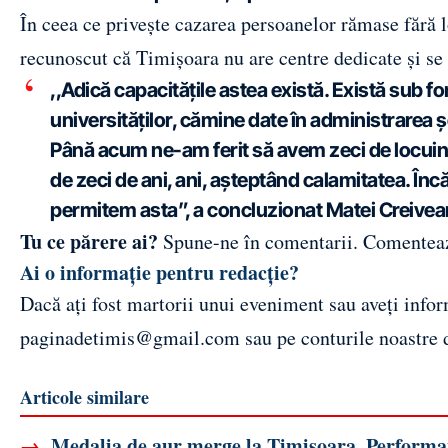
În ceea ce privește cazarea persoanelor rămase fără 
recunoscut că Timișoara nu are centre dedicate și se 
,,Adică capacitățile astea există. Există sub
universităților, cămine date în administrarea ș
Până acum ne-am ferit să avem zeci de locuinț
de zeci de ani, ani, așteptând calamitatea. Înc
permitem asta”, a concluzionat Matei Creivea
Tu ce părere ai?
Spune-ne în comentarii.
Comentea
Ai o informație pentru redacție?
Dacă ați fost martorii unui eveniment sau aveți inform
paginadetimis@gmail.com
sau pe conturile noastre
Articole similare
→
Medalia de aur merge la Timișoara. Performanț