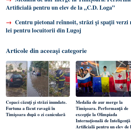
Artificială pentru un elev de la „C.D. Loga”
→
Centru pietonal reînnoit, străzi și spații verz
lei pentru locuitorii din Lugoj
Articole din aceeași categorie
Copaci căzuți și străzi inundate.
Medalia de aur merge la
Furtuna a făcut ravagii în
Timișoara. Performanță de
Timișoara după o zi caniculară
excepție la Olimpiada
Internațională de Inteligență
Artificială pentru un elev de 