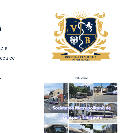
i
ne a
ceea ce
.
- Publicitate-