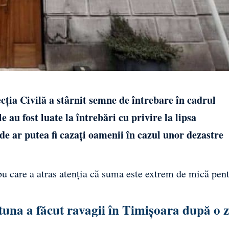
cția Civilă a stârnit semne de întrebare în cadrul
 au fost luate la întrebări cu privire la lipsa
nde ar putea fi cazați oamenii în cazul unor dezastre
rbu care a atras atenția că suma este extrem de mică pen
tuna a făcut ravagii în Timișoara după o z