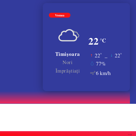
Vremea
22
°C
Timișoara
°
°
22
_
22
Nori
77%
Împrăștiați
6 km/h
atele gratiilor. VIDEO