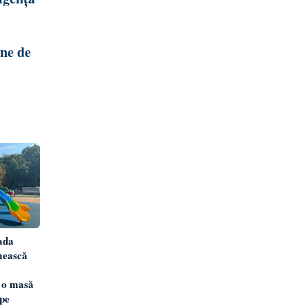
ane de
ada
mească
 o masă
 pe