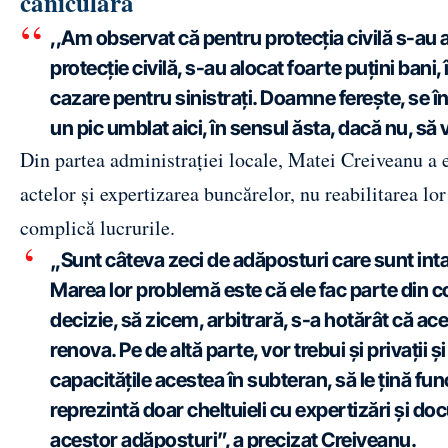
caniculară
,,Am observat că pentru protecția civilă s-au a
protecție civilă, s-au alocat foarte puțini bani, 
cazare pentru sinistrați. Doamne ferește, se î
un pic umblat aici, în sensul ăsta, dacă nu, s
Din partea administrației locale, Matei Creiveanu a e
actelor și expertizarea buncărelor, nu reabilitarea lo
complică lucrurile.
„Sunt câteva zeci de adăposturi care sunt inta
Marea lor problemă este că ele fac parte din c
decizie, să zicem, arbitrară, s-a hotărât că ac
renova. Pe de altă parte, vor trebui și privații
capacitățile acestea în subteran, să le țină fu
reprezintă doar cheltuieli cu expertizări și do
acestor adăposturi”, a precizat Creiveanu.