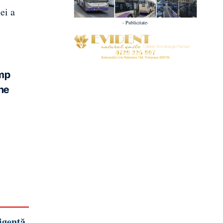
ei a
- Publicitate-
imp
 ne
igență