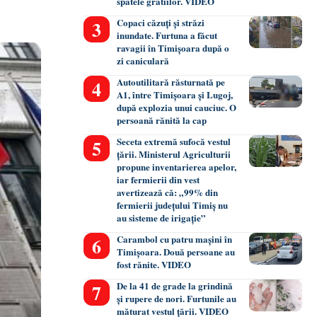
spatele gratiilor. VIDEO
Copaci căzuți și străzi
inundate. Furtuna a făcut
ravagii în Timișoara după o
zi caniculară
Autoutilitară răsturnată pe
A1, între Timișoara și Lugoj,
după explozia unui cauciuc. O
persoană rănită la cap
Seceta extremă sufocă vestul
țării. Ministerul Agriculturii
propune inventarierea apelor,
iar fermierii din vest
avertizează că: „99% din
fermierii județului Timiș nu
au sisteme de irigație”
Carambol cu patru mașini în
Timișoara. Două persoane au
fost rănite. VIDEO
De la 41 de grade la grindină
și rupere de nori. Furtunile au
măturat vestul țării. VIDEO