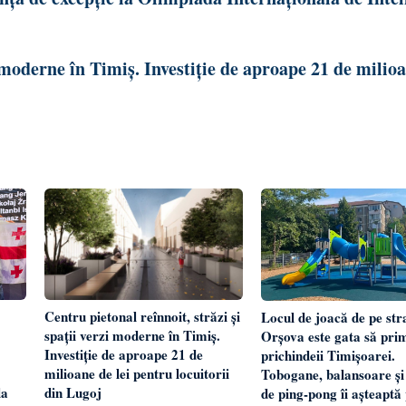
i moderne în Timiș. Investiție de aproape 21 de milio
Centru pietonal reînnoit, străzi și
Locul de joacă de pe str
spații verzi moderne în Timiș.
Orșova este gata să pri
Investiție de aproape 21 de
prichindeii Timișoarei.
milioane de lei pentru locuitorii
Tobogane, balansoare și
din Lugoj
la
de ping-pong îi așteaptă