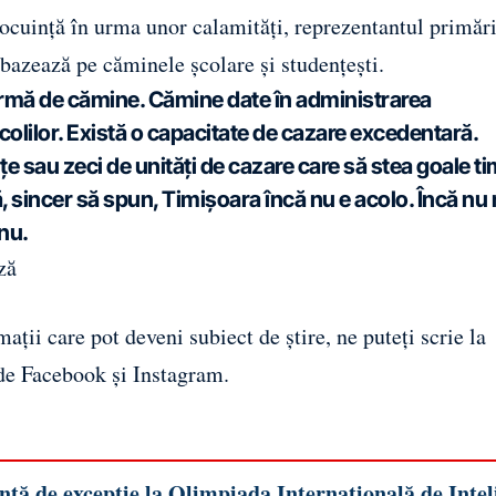
locuință în urma unor calamități, reprezentantul primări
bazează pe căminele școlare și studențești.
 formă de cămine. Cămine date în administrarea
colilor. Există o capacitate de cazare excedentară.
e sau zeci de unități de cazare care să stea goale t
ă, sincer să spun, Timișoara încă nu e acolo. Încă nu
nu.
ză
ații care pot deveni subiect de știre, ne puteți scrie la
 de
Facebook
și
Instagram
.
ă de excepție la Olimpiada Internațională de Intel