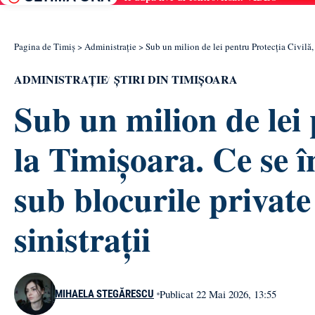
Pagina de Timiș
>
Administrație
>
Sub un milion de lei pentru Protecția Civilă, 
ADMINISTRAȚIE
ȘTIRI DIN TIMIȘOARA
Sub un milion de lei 
la Timișoara. Ce se 
sub blocurile private 
sinistrații
Publicat 22 Mai 2026, 13:55
MIHAELA STEGĂRESCU