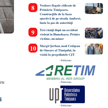
Vestiare ilegale ridicate de
Primăria Timișoara.
Construcțiile de la baza
sportivă de pe strada Amforei,
luate la pas de autorități
Trei răniți după un accident
violent în Hunedoara. Printre
victime, un minor
Margit Șerban, noul Cetățean
de Onoare al Timișului, în
vizită la președintele CJT
- Publicitate-
tru
- Publicitate-
i
- Publicitate-