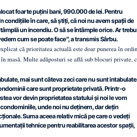
locat foarte puțini bani, 990.000 de lei. Pentru
în condițiile în care, să știți, că noi nu avem spații de
ntâmplă un incendiu. O să se întâmple orice. Ar trebu
ă vedem cum se poate face”, a transmis Sârbu.
xplicat că prioritatea actuală este doar punerea în ordi
r în masă. Multe adăposturi se află sub blocuri private, 
bulate, mai sunt câteva zeci care nu sunt intabulate
ondominii care sunt proprietate privată. Printr-o
estea vor devin proprietatea statului și noi le vom
 și condominiile, unde noi nu deținem, dar dețin
ncționale. Suma aceea relativ mică pe care o vedeți
cumentații tehnice pentru reabilitarea acestor spații,