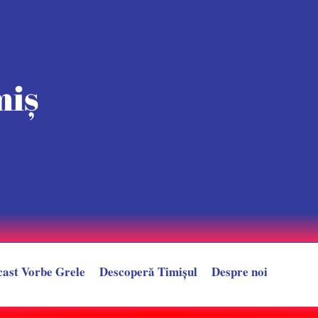
cast Vorbe Grele
Descoperă Timișul
Despre noi
după un LIVE controversat. Provocarea care l-ar putea trimite direct în sp