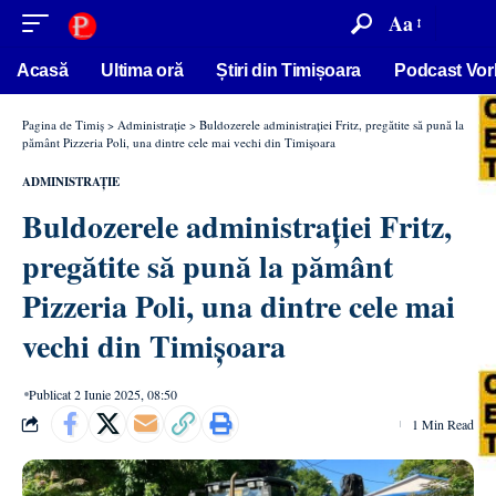
conținut
Aa
Acasă
Ultima oră
Știri din Timișoara
Podcast Vor
Pagina de Timiș
>
Administrație
>
Buldozerele administrației Fritz, pregătite să pună la
pământ Pizzeria Poli, una dintre cele mai vechi din Timișoara
ADMINISTRAȚIE
Buldozerele administrației Fritz,
pregătite să pună la pământ
Pizzeria Poli, una dintre cele mai
vechi din Timișoara
Publicat 2 Iunie 2025, 08:50
1 Min Read