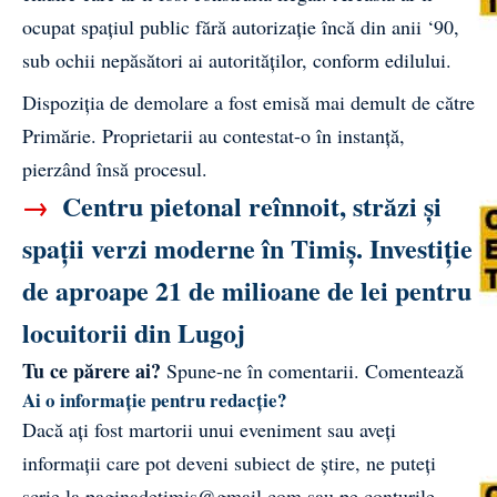
ocupat spațiul public fără autorizație încă din anii ‘90,
sub ochii nepăsători ai autorităților, conform edilului.
Dispoziția de demolare a fost emisă mai demult de către
Primărie. Proprietarii au contestat-o în instanță,
pierzând însă procesul.
→
Centru pietonal reînnoit, străzi și
spații verzi moderne în Timiș. Investiție
de aproape 21 de milioane de lei pentru
locuitorii din Lugoj
Tu ce părere ai?
Spune-ne în comentarii.
Comentează
Ai o informație pentru redacție?
Dacă ați fost martorii unui eveniment sau aveți
informații care pot deveni subiect de știre, ne puteți
scrie la
paginadetimis@gmail.com
sau pe conturile