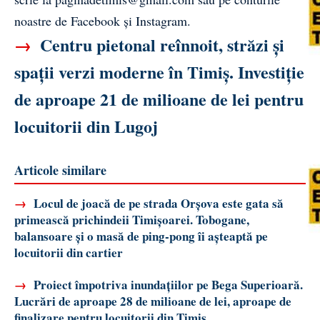
noastre de
Facebook
și
Instagram
.
→
Centru pietonal reînnoit, străzi și
spații verzi moderne în Timiș. Investiție
de aproape 21 de milioane de lei pentru
locuitorii din Lugoj
Articole similare
→
Locul de joacă de pe strada Orșova este gata să
primească prichindeii Timișoarei. Tobogane,
balansoare și o masă de ping-pong îi așteaptă pe
locuitorii din cartier
→
Proiect împotriva inundațiilor pe Bega Superioară.
Lucrări de aproape 28 de milioane de lei, aproape de
finalizare pentru locuitorii din Timiș