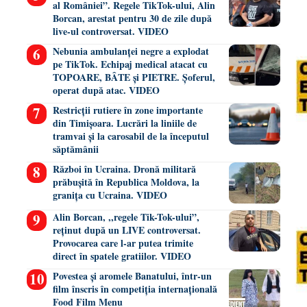
al României”. Regele TikTok-ului, Alin
Borcan, arestat pentru 30 de zile după
live-ul controversat. VIDEO
Nebunia ambulanței negre a explodat
pe TikTok. Echipaj medical atacat cu
TOPOARE, BÂTE și PIETRE. Șoferul,
operat după atac. VIDEO
Restricții rutiere în zone importante
din Timișoara. Lucrări la liniile de
tramvai și la carosabil de la începutul
săptămânii
Război în Ucraina. Dronă militară
prăbușită în Republica Moldova, la
granița cu Ucraina. VIDEO
Alin Borcan, ,,regele Tik-Tok-ului”,
reținut după un LIVE controversat.
Provocarea care l-ar putea trimite
direct în spatele gratiilor. VIDEO
Povestea și aromele Banatului, într-un
film înscris în competiția internațională
Food Film Menu