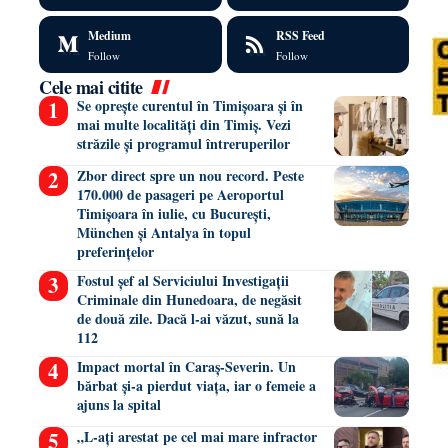
Medium
RSS Feed
Follow
Follow
Cele mai citite
Se oprește curentul în Timișoara și în
mai multe localități din Timiș. Vezi
străzile și programul întreruperilor
Zbor direct spre un nou record. Peste
170.000 de pasageri pe Aeroportul
Timișoara în iulie, cu București,
München și Antalya în topul
preferințelor
Fostul șef al Serviciului Investigații
Criminale din Hunedoara, de negăsit
de două zile. Dacă l-ai văzut, sună la
112
Impact mortal în Caraș-Severin. Un
bărbat și-a pierdut viața, iar o femeie a
ajuns la spital
„L-ați arestat pe cel mai mare infractor