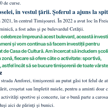
00 de curse.
elei, în vestul țării. Șoferul a ajuns la spi
2021, în centrul Timișoarei. În 2022 a avut loc în Frei
minică, a fost adus și pe bulevardul Cetății.
 celebreze împreună acest bulevard, această investiț
oameni și vom continua să facem investiții pentru
 de Casa de Cultură. Am încercat să includem școli
în zonă, fiecare să ofere câte o activitate: sportivă,
 astfel încât să se bucure timișorenii de toate vârste
tz
strada Amforei, timișorenii au putut găsi tot felul de at
rit, croșetat sau împletit nuiele, pentru a aminti doar 
 activități sportive și concerte, iar o bună parte a caros
uși aici de părinți și bunici.