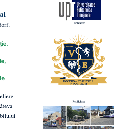
tal
- Publicitate-
dorf,
ie.
le,
le
eliere:
- Publicitate-
câteva
abilului