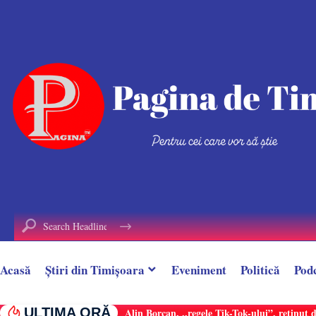
conținut
Acasă
Știri din Timișoara
Eveniment
Politică
Pod
ULTIMA ORĂ
Alin Borcan, ,,regele Tik-Tok-ului”, reținut 