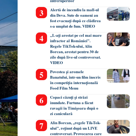
întreruperilor
Alertă de incendiu la mall-ul
din Deva. Sute de oameni au
fost evacuați după ce clădirea
s-a umplut de fum. VIDEO
„L-ați arestat pe cel mai mare
infractor al României”.
Regele TikTok-ului, Alin
Borcan, arestat pentru 30 de
zile după live-ul controversat.
VIDEO
Povestea și aromele
Banatului, într-un film înscris
în competiția internațională
Food Film Menu
Copaci căzuți și străzi
inundate. Furtuna a făcut
ravagii în Timișoara după o
zi caniculară
Alin Borcan, ,,regele Tik-Tok-
ului”, reținut după un LIVE
controversat. Provocarea care