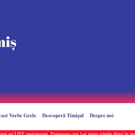
cast Vorbe Grele
Descoperă Timișul
Despre noi
după un LIVE controversat. Provocarea care l-ar putea trimite direct în sp