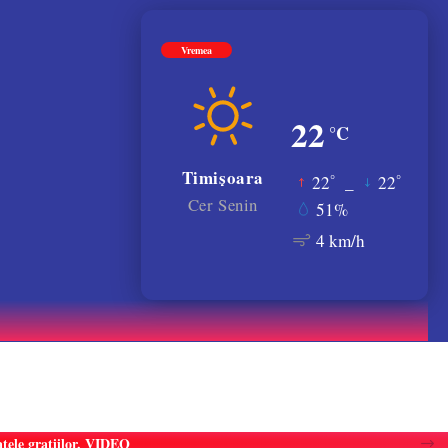
Vremea
22
°C
Timișoara
°
°
22
_
22
Cer Senin
51%
4 km/h
atele gratiilor. VIDEO