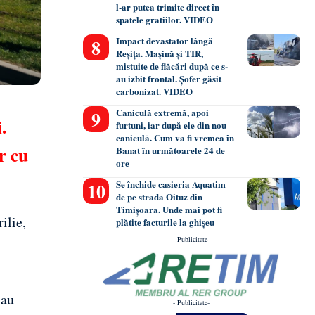
l-ar putea trimite direct în
spatele gratiilor. VIDEO
Impact devastator lângă
Reșița. Mașină și TIR,
mistuite de flăcări după ce s-
au izbit frontal. Șofer găsit
carbonizat. VIDEO
Caniculă extremă, apoi
.
furtuni, iar după ele din nou
caniculă. Cum va fi vremea în
r cu
Banat în următoarele 24 de
ore
Se închide casieria Aquatim
de pe strada Oituz din
Timișoara. Unde mai pot fi
ilie,
plătite facturile la ghișeu
- Publicitate-
 au
- Publicitate-