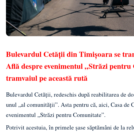
Bulevardul Cetății din Timișoara se tran
Află despre evenimentul „Străzi pentru 
tramvaiul pe această rută
Bulevardul Cetății
, redeschis după reabilitarea de do
unul „al comunității”. Asta pentru că, aici, Casa de
evenimentul „Străzi pentru Comunitate”.
Potrivit acestuia, în primele șase săptămâni de la relu