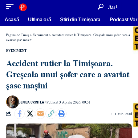
conținut
Aa
Acasă
Ultima oră
Știri din Timișoara
Podcast Vor
Pagina de Timiș
>
Eveniment
>
Accident rutier la Timișoara. Greșeala unui șofer care a
avariat șase mașini
EVENIMENT
Accident rutier la Timișoara.
Greșeala unui șofer care a avariat
șase mașini
Publicat 3 Aprilie 2026, 09:51
DENISA CRINTEA
1 Min Read