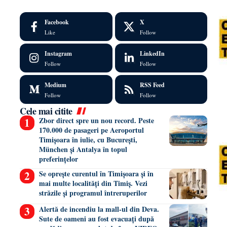
Facebook
X
Like
Follow
Instagram
LinkedIn
Follow
Follow
Medium
RSS Feed
Follow
Follow
Cele mai citite
Zbor direct spre un nou record. Peste
170.000 de pasageri pe Aeroportul
Timișoara în iulie, cu București,
München și Antalya în topul
preferințelor
Se oprește curentul în Timișoara și în
mai multe localități din Timiș. Vezi
străzile și programul întreruperilor
Alertă de incendiu la mall-ul din Deva.
Sute de oameni au fost evacuați după