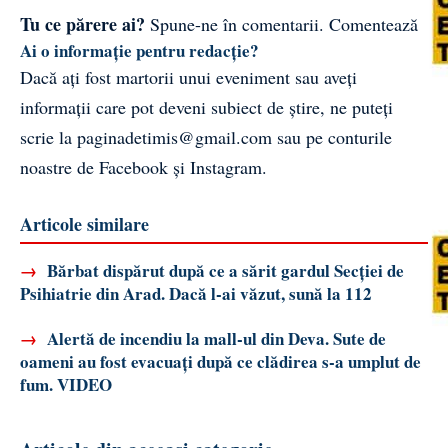
Tu ce părere ai?
Spune-ne în comentarii.
Comentează
Ai o informație pentru redacție?
Dacă ați fost martorii unui eveniment sau aveți
informații care pot deveni subiect de știre, ne puteți
scrie la
paginadetimis@gmail.com
sau pe conturile
noastre de
Facebook
și
Instagram
.
Articole similare
→
Bărbat dispărut după ce a sărit gardul Secției de
Psihiatrie din Arad. Dacă l-ai văzut, sună la 112
→
Alertă de incendiu la mall-ul din Deva. Sute de
oameni au fost evacuați după ce clădirea s-a umplut de
fum. VIDEO