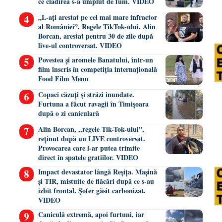
ce clădirea s-a umplut de fum. VIDEO
„L-ați arestat pe cel mai mare infractor
al României”. Regele TikTok-ului, Alin
Borcan, arestat pentru 30 de zile după
live-ul controversat. VIDEO
Povestea și aromele Banatului, într-un
film înscris în competiția internațională
Food Film Menu
Copaci căzuți și străzi inundate.
Furtuna a făcut ravagii în Timișoara
după o zi caniculară
Alin Borcan, ,,regele Tik-Tok-ului”,
reținut după un LIVE controversat.
Provocarea care l-ar putea trimite
direct în spatele gratiilor. VIDEO
Impact devastator lângă Reșița. Mașină
și TIR, mistuite de flăcări după ce s-au
izbit frontal. Șofer găsit carbonizat.
VIDEO
Caniculă extremă, apoi furtuni, iar