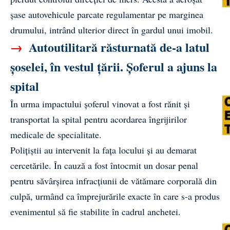
șase autovehicule parcate regulamentar pe marginea
drumului, intrând ulterior direct în gardul unui imobil.
→
Autoutilitară răsturnată de-a latul
șoselei, în vestul țării. Șoferul a ajuns la
spital
În urma impactului șoferul vinovat a fost rănit și
transportat la spital pentru acordarea îngrijirilor
medicale de specialitate.
Polițiștii au intervenit la fața locului și au demarat
cercetările. În cauză a fost întocmit un dosar penal
pentru săvârșirea infracțiunii de vătămare corporală din
culpă, urmând ca împrejurările exacte în care s-a produs
evenimentul să fie stabilite în cadrul anchetei.