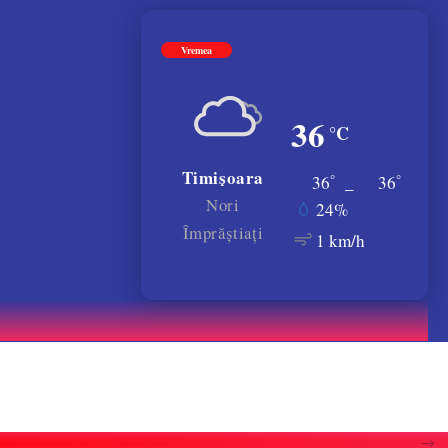
Vremea
36
°C
Timișoara
°
°
36
_
36
Nori
24%
Împrăștiați
1 km/h