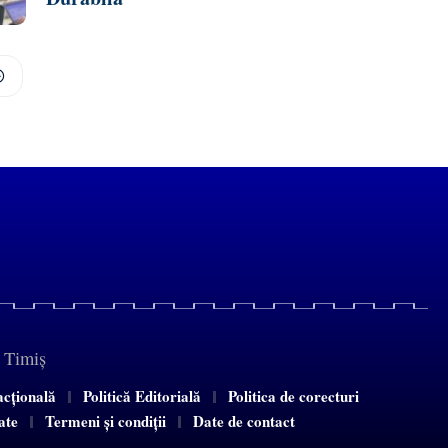
e Timiș
acțională
Politică Editorială
Politica de corecturi
tate
Termeni și condiții
Date de contact