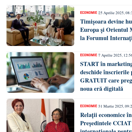
25 Aprilie 2025, 08:
ECONOMIE
Timișoara devine hub
Europa și Orientul 
la Forumul Internaț
7 Aprilie 2025, 12:5
ECONOMIE
START în marketing
deschide înscrierile
GRATUIT care pregă
noua eră digitală
31 Martie 2025, 09:
ECONOMIE
Relații economice în
Președintele CCIAT a
internaționale pent