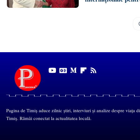
Pagina de Timiș aduce zilnic știri, interviuri și analize despre viața d
Timiș. Rămâi conectat la actualitatea locală.