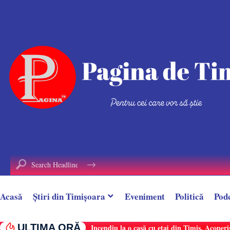
conținut
Acasă
Știri din Timișoara
Eveniment
Politică
Pod
ULTIMA ORĂ
Incendiu la o casă cu etaj din Timiș. Acoperi