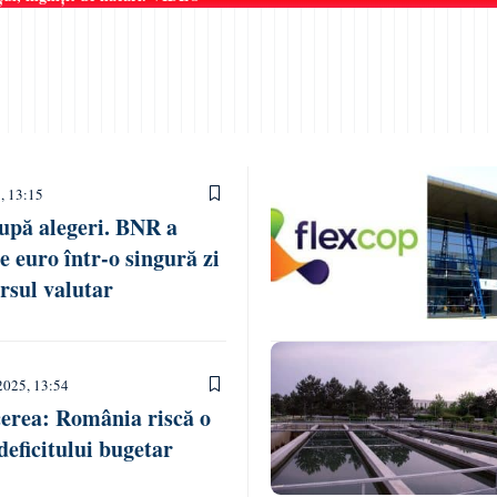
, 13:15
după alegeri. BNR a
e euro într-o singură zi
ursul valutar
2025, 13:54
cerea: România riscă o
deficitului bugetar