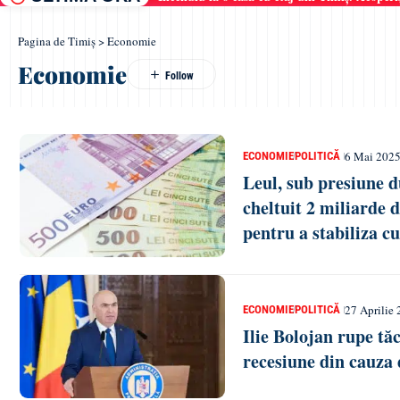
Pagina de Timiș
>
Economie
Economie
6 Mai 2025
ECONOMIE
POLITICĂ
Leul, sub presiune 
cheltuit 2 miliarde d
pentru a stabiliza c
27 Aprilie 
ECONOMIE
POLITICĂ
Ilie Bolojan rupe tă
recesiune din cauza 