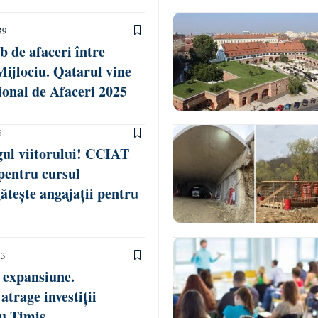
39
 de afaceri între
Mijlociu. Qatarul vine
ional de Afaceri 2025
6
ul viitorului! CCIAT
 pentru cursul
tește angajații pentru
23
 expansiune.
trage investiții
ru Timiș