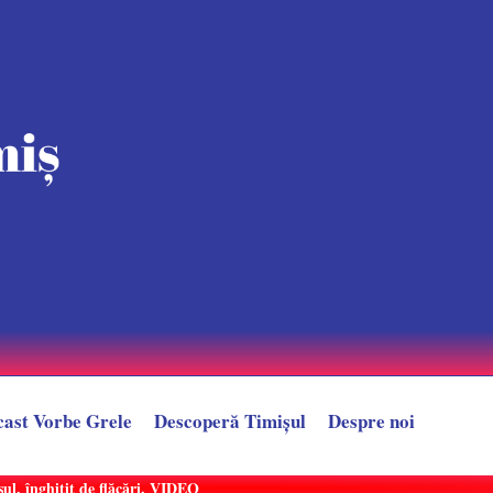
cast Vorbe Grele
Descoperă Timișul
Despre noi
șul, înghițit de flăcări. VIDEO