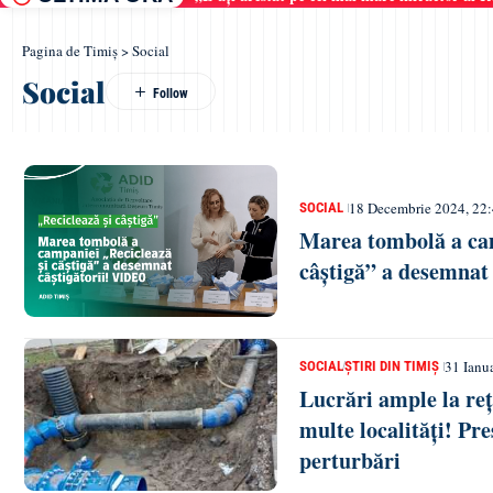
Pagina de Timiș
>
Social
Social
18 Decembrie 2024, 22
SOCIAL
Marea tombolă a cam
câștigă” a desemnat
31 Ianu
SOCIAL
ȘTIRI DIN TIMIȘ
Lucrări ample la re
multe localități! Pre
perturbări