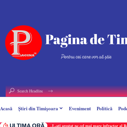
conținut
Acasă
Știri din Timișoara
Eveniment
Politică
Pod
ULTIMA ORĂ
„L-ați arestat pe cel mai mare infractor al 