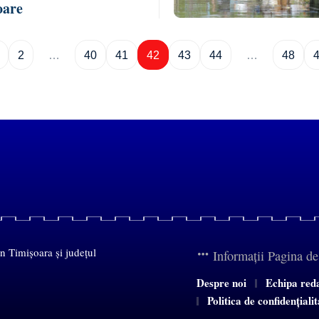
oare
2
…
40
41
42
43
44
…
48
in Timișoara și județul
Informații Pagina d
Despre noi
Echipa red
Politica de confidențiali