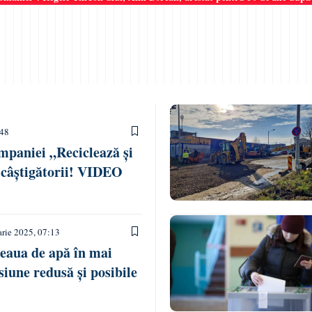
:48
paniei „Reciclează și
 câștigătorii! VIDEO
arie 2025, 07:13
țeaua de apă în mai
siune redusă și posibile