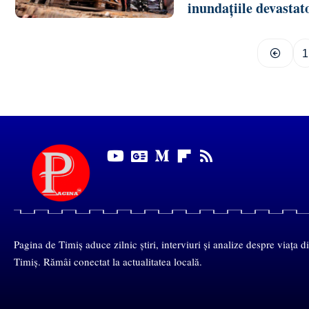
inundațiile devastat
1
Pagina de Timiș aduce zilnic știri, interviuri și analize despre viața d
Timiș. Rămâi conectat la actualitatea locală.