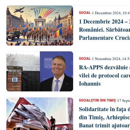
1 Decembrie 2024, 10:
SOCIAL
1 Decembrie 2024 – 
României. Sărbătoare
Parlamentare Cruci
1 Noiembrie 2024, 14:5
SOCIAL
RA-APPS dezvăluie c
vilei de protocol car
Iohannis
17 Sept
SOCIAL
ȘTIRI DIN TIMIȘ
Solidaritate în fața 
din Timiș, Arhiepis
Banat trimit ajutoar