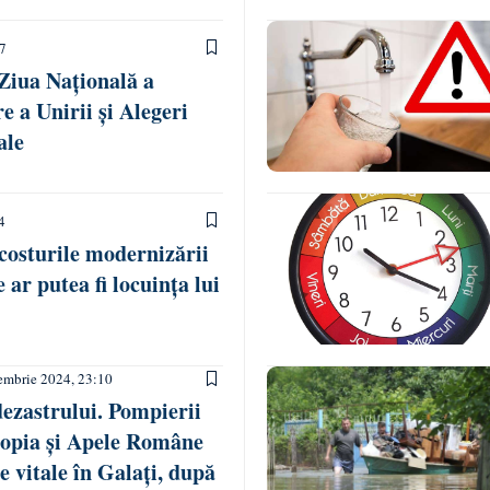
47
Ziua Națională a
 a Unirii și Alegeri
ale
4
osturile modernizării
e ar putea fi locuința lui
embrie 2024, 23:10
dezastrului. Pompierii
copia și Apele Române
e vitale în Galați, după