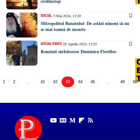
credincioși
3 Mai 2024, 12:20
SOCIAL
Mitropolitul Banatului: De astăzi nimeni să nu
se mai teamă de moarte
28 Aprilie 2024, 12:25
SOCIAL
VIDEO
Românii sărbătoresc Duminica Floriilor
1
2
…
41
42
43
44
45
…
49
50