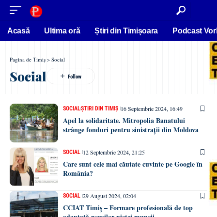
conținut
Acasă
Ultima oră
Știri din Timișoara
Podcast Vor
Pagina de Timiș
>
Social
Social
16 Septembrie 2024, 16:49
SOCIAL
ȘTIRI DIN TIMIȘ
Apel la solidaritate. Mitropolia Banatului
strânge fonduri pentru sinistrații din Moldova
12 Septembrie 2024, 21:25
SOCIAL
Care sunt cele mai căutate cuvinte pe Google în
România?
29 August 2024, 02:04
SOCIAL
CCIAT Timiș – Formare profesională de top
adaptată nevoilor pieței muncii