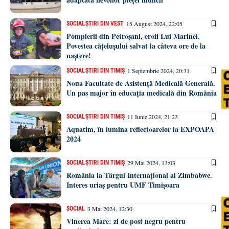
15 August 2024, 22:05
SOCIAL
ȘTIRI DIN VEST
Pompierii din Petroșani, eroii Lui Marinel.
Povestea cățelușului salvat la câteva ore de la
naștere!
1 Septembrie 2024, 20:31
SOCIAL
ȘTIRI DIN TIMIȘ
Noua Facultate de Asistență Medicală Generală.
Un pas major în educația medicală din România
11 Iunie 2024, 21:23
SOCIAL
ȘTIRI DIN TIMIȘ
Aquatim, în lumina reflectoarelor la EXPOAPA
2024
29 Mai 2024, 13:03
SOCIAL
ȘTIRI DIN TIMIȘ
România la Târgul Internațional al Zimbabwe.
Interes uriaș pentru UMF Timișoara
3 Mai 2024, 12:30
SOCIAL
Vinerea Mare: zi de post negru pentru