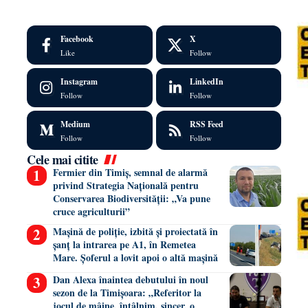
Facebook
X
Like
Follow
Instagram
LinkedIn
Follow
Follow
Medium
RSS Feed
Follow
Follow
Cele mai citite
Fermier din Timiș, semnal de alarmă
privind Strategia Națională pentru
Conservarea Biodiversității: „Va pune
cruce agriculturii”
Mașină de poliție, izbită și proiectată în
șanț la intrarea pe A1, în Remetea
Mare. Șoferul a lovit apoi o altă mașină
Dan Alexa înaintea debutului în noul
sezon de la Timișoara: „Referitor la
jocul de mâine, întâlnim, sincer, o