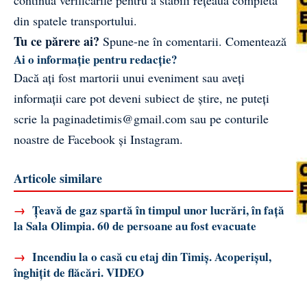
din spatele transportului.
Tu ce părere ai?
Spune-ne în comentarii.
Comentează
Ai o informație pentru redacție?
Dacă ați fost martorii unui eveniment sau aveți
informații care pot deveni subiect de știre, ne puteți
scrie la
paginadetimis@gmail.com
sau pe conturile
noastre de
Facebook
și
Instagram
.
Articole similare
→
Țeavă de gaz spartă în timpul unor lucrări, în față
la Sala Olimpia. 60 de persoane au fost evacuate
→
Incendiu la o casă cu etaj din Timiș. Acoperișul,
înghițit de flăcări. VIDEO