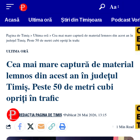
conținut
Aa
Acasă
Ultima oră
Știri din Timișoara
Podcast Vor
Pagina de Timiș
>
Ultima oră
>
Cea mai mare captură de material lemnos din acest an în
județul Timiș. Peste 50 de metri cubi opriți în trafic
ULTIMA ORĂ
Cea mai mare captură de material
lemnos din acest an în județul
Timiș. Peste 50 de metri cubi
opriți în trafic
Publicat 28 Mai 2026, 13:15
REDACȚIA PAGINA DE TIMIȘ
1 Min Read