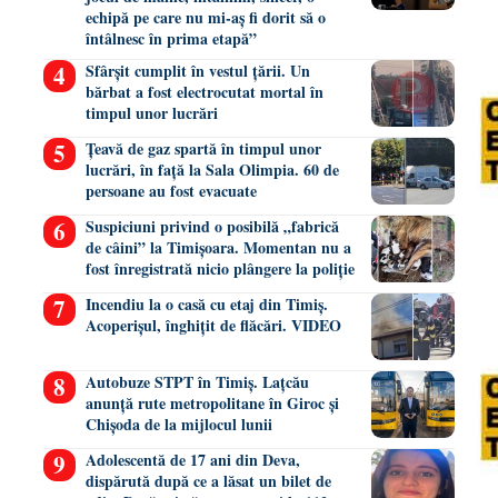
echipă pe care nu mi-aș fi dorit să o
întâlnesc în prima etapă”
Sfârșit cumplit în vestul țării. Un
bărbat a fost electrocutat mortal în
timpul unor lucrări
Țeavă de gaz spartă în timpul unor
lucrări, în față la Sala Olimpia. 60 de
persoane au fost evacuate
Suspiciuni privind o posibilă „fabrică
de câini” la Timișoara. Momentan nu a
fost înregistrată nicio plângere la poliție
Incendiu la o casă cu etaj din Timiș.
Acoperișul, înghițit de flăcări. VIDEO
Autobuze STPT în Timiș. Lațcău
anunță rute metropolitane în Giroc și
Chișoda de la mijlocul lunii
Adolescentă de 17 ani din Deva,
dispărută după ce a lăsat un bilet de