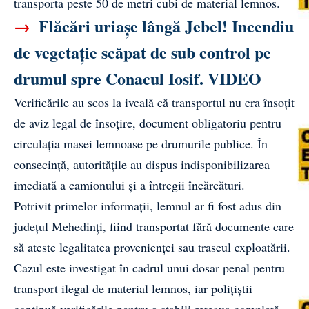
transporta peste 50 de metri cubi de material lemnos.
→
Flăcări uriașe lângă Jebel! Incendiu
de vegetație scăpat de sub control pe
drumul spre Conacul Iosif. VIDEO
Verificările au scos la iveală că transportul nu era însoțit
de aviz legal de însoțire, document obligatoriu pentru
circulația masei lemnoase pe drumurile publice. În
consecință, autoritățile au dispus indisponibilizarea
imediată a camionului și a întregii încărcături.
Potrivit primelor informații, lemnul ar fi fost adus din
județul Mehedinți, fiind transportat fără documente care
să ateste legalitatea provenienței sau traseul exploatării.
Cazul este investigat în cadrul unui dosar penal pentru
transport ilegal de material lemnos, iar polițiștii
continuă verificările pentru a stabili rețeaua completă