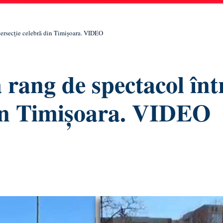
intersecție celebră din Timișoara. VIDEO
a rang de spectacol înt
din Timișoara. VIDEO