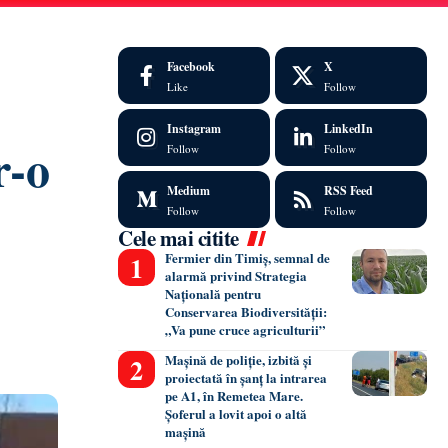
Facebook
X
Like
Follow
Instagram
LinkedIn
r-o
Follow
Follow
Medium
RSS Feed
Follow
Follow
Cele mai citite
Fermier din Timiș, semnal de
alarmă privind Strategia
Națională pentru
Conservarea Biodiversității:
„Va pune cruce agriculturii”
Mașină de poliție, izbită și
proiectată în șanț la intrarea
pe A1, în Remetea Mare.
Șoferul a lovit apoi o altă
mașină