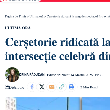
Pagina de Timiș
>
Ultima oră
>
Cerșetorie ridicată la rang de spectacol într-o 
ULTIMA ORĂ
Cerșetorie ridicată l
intersecție celebră 
- Editor
Publicat 14 Martie 2026, 15:33
CRINA RĂDUCAN
Distribuie
2 Min Read