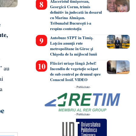
Afaceristul timișorean,
Georgică Cornu, trimis
definitiv în judecată în dosarul
cu Marina Almășan.
e
Tribunalul București i-a
respins contestația
ute,
Autobuze STPT în Timiș.
Lațcău anunță rute
metropolitane în Giroc și
Chișoda de la mijlocul lunii
e
Flăcări uriașe lângă Jebel!
” au
Incendiu de vegetație scăpat
de sub control pe drumul spre
ai
Conacul Iosif. VIDEO
ța
- Publicitate-
pe
- Publicitate-