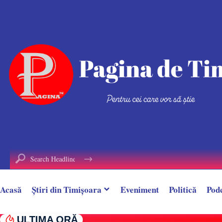
conținut
Acasă
Știri din Timișoara
Eveniment
Politică
Pod
ULTIMA ORĂ
Țeavă de gaz spartă în timpul unor lucrări, î