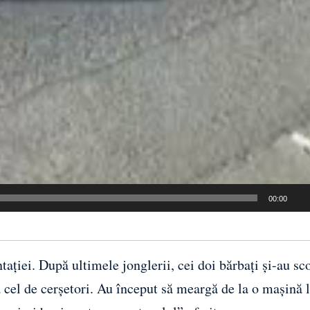
00:00
ației. După ultimele jonglerii, cei doi bărbați și-au sc
 la cel de cerșetori. Au început să meargă de la o mașină l