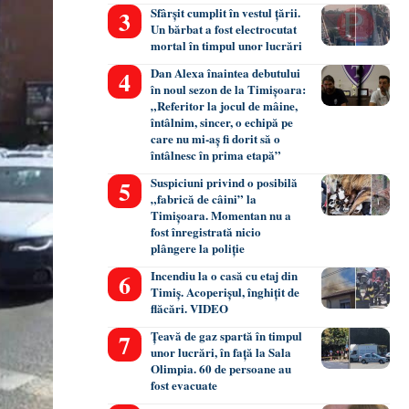
Sfârșit cumplit în vestul țării.
Un bărbat a fost electrocutat
mortal în timpul unor lucrări
Dan Alexa înaintea debutului
în noul sezon de la Timișoara:
„Referitor la jocul de mâine,
întâlnim, sincer, o echipă pe
care nu mi-aș fi dorit să o
întâlnesc în prima etapă”
Suspiciuni privind o posibilă
„fabrică de câini” la
Timișoara. Momentan nu a
fost înregistrată nicio
plângere la poliție
Incendiu la o casă cu etaj din
Timiș. Acoperișul, înghițit de
flăcări. VIDEO
Țeavă de gaz spartă în timpul
unor lucrări, în față la Sala
Olimpia. 60 de persoane au
fost evacuate