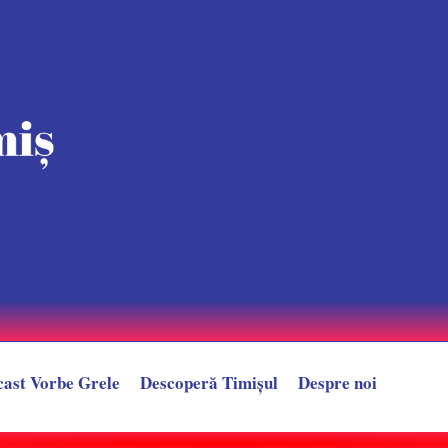
cast Vorbe Grele
Descoperă Timișul
Despre noi
n față la Sala Olimpia. 60 de persoane au fost evacuate