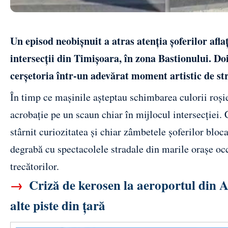
Un episod neobișnuit a atras atenția șoferilor afla
intersecții din Timișoara, în zona Bastionului. Do
cerșetoria într-un adevărat moment artistic de st
În timp ce mașinile așteptau schimbarea culorii roși
acrobație pe un scaun chiar în mijlocul intersecției. C
stârnit curiozitatea și chiar zâmbetele șoferilor blo
degrabă cu spectacolele stradale din marile orașe occ
trecătorilor.
→
Criză de kerosen la aeroportul din A
alte piste din țară