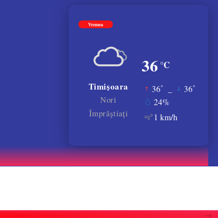
Vremea
36
°C
Timișoara
°
°
36
_
36
Nori
24%
Împrăștiați
1 km/h