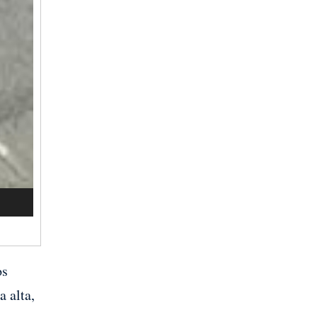
os
a alta,