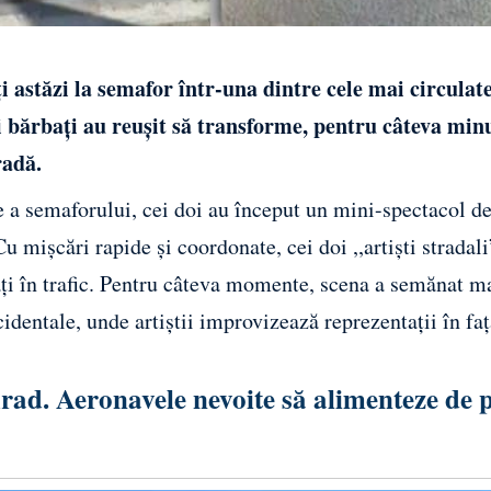
ți astăzi la semafor într-una dintre cele mai circulat
i bărbați au reușit să transforme, pentru câteva min
radă.
e a semaforului, cei doi au început un mini-spectacol d
u mișcări rapide și coordonate, cei doi ,,artiști stradali
cați în trafic. Pentru câteva momente, scena a semănat m
identale, unde artiștii improvizează reprezentații în fa
rad. Aeronavele nevoite să alimenteze de 