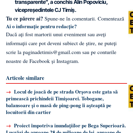
transparente”, a conchis Alin Popoviciu,
vicepreședintele CJ Timiș.
Tu ce părere ai?
Spune-ne în comentarii.
Comentează
Ai o informație pentru redacție?
Dacă ați fost martorii unui eveniment sau aveți
informații care pot deveni subiect de știre, ne puteți
scrie la
paginadetimis@gmail.com
sau pe conturile
noastre de
Facebook
și
Instagram
.
Articole similare
→
Locul de joacă de pe strada Orșova este gata să
primească prichindeii Timișoarei. Tobogane,
balansoare și o masă de ping-pong îi așteaptă pe
locuitorii din cartier
→
Proiect împotriva inundațiilor pe Bega Superioară.
Lucrări de aproape 28 de milioane de lei, aproape de