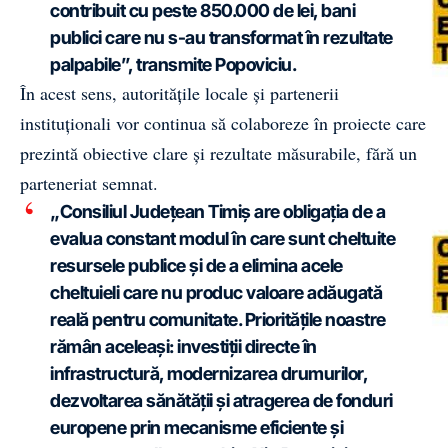
contribuit cu peste 850.000 de lei, bani
publici care nu s-au transformat în rezultate
palpabile”, transmite Popoviciu.
În acest sens, autoritățile locale și partenerii
instituționali vor continua să colaboreze în proiecte care
prezintă obiective clare și rezultate măsurabile, fără un
parteneriat semnat.
„Consiliul Județean Timiș are obligația de a
evalua constant modul în care sunt cheltuite
resursele publice și de a elimina acele
cheltuieli care nu produc valoare adăugată
reală pentru comunitate. Prioritățile noastre
rămân aceleași: investiții directe în
infrastructură, modernizarea drumurilor,
dezvoltarea sănătății și atragerea de fonduri
europene prin mecanisme eficiente și