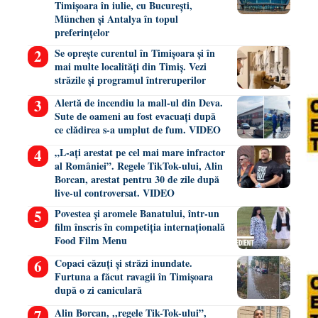
Timișoara în iulie, cu București,
München și Antalya în topul
preferințelor
Se oprește curentul în Timișoara și în
mai multe localități din Timiș. Vezi
străzile și programul întreruperilor
Alertă de incendiu la mall-ul din Deva.
Sute de oameni au fost evacuați după
ce clădirea s-a umplut de fum. VIDEO
„L-ați arestat pe cel mai mare infractor
al României”. Regele TikTok-ului, Alin
Borcan, arestat pentru 30 de zile după
live-ul controversat. VIDEO
Povestea și aromele Banatului, într-un
film înscris în competiția internațională
Food Film Menu
Copaci căzuți și străzi inundate.
Furtuna a făcut ravagii în Timișoara
după o zi caniculară
Alin Borcan, ,,regele Tik-Tok-ului”,