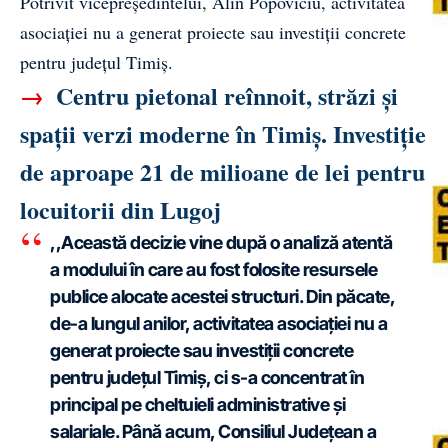
Potrivit vicepreședintelui, Alin Popoviciu, activitatea
asociației nu a generat proiecte sau investiții concrete
pentru județul Timiș.
→
Centru pietonal reînnoit, străzi și
spații verzi moderne în Timiș. Investiție
de aproape 21 de milioane de lei pentru
locuitorii din Lugoj
,,Această decizie vine după o analiză atentă
a modului în care au fost folosite resursele
publice alocate acestei structuri. Din păcate,
de-a lungul anilor, activitatea asociației nu a
generat proiecte sau investiții concrete
pentru județul Timiș, ci s-a concentrat în
principal pe cheltuieli administrative și
salariale. Până acum, Consiliul Județean a