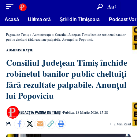
conținut
Aa
Acasă
Ultima oră
Știri din Timișoara
Podcast Vor
Pagina de Timiș
>
Administrație
>
Consiliul Județean Timiș închide robinetul banilor
public cheltuiți fără rezultate palpabile. Anunțul lui Popoviciu
ADMINISTRAȚIE
Consiliul Județean Timiș închide
robinetul banilor public cheltuiți
fără rezultate palpabile. Anunțul
lui Popoviciu
Publicat 18 Martie 2026, 15:28
REDACȚIA PAGINA DE TIMIȘ
2 Min Read