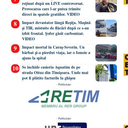
reținut după un LIVE controversat.
Provocarea care l-ar putea trimite
direct în spatele gratiilor. VIDEO
Impact devastator lângă Reșița. Mașină
și TIR, mistuite de flăcări după ce s-au
izbit frontal. Șofer găsit carbonizat.
VIDEO
Impact mortal în Caraș-Severin. Un
bărbat și-a pierdut viața, iar o femeie a
ajuns la spital
Se închide casieria Aquatim de pe
strada Oituz din Timișoara. Unde mai
pot fi plătite facturile la ghișeu
- Publicitate-
- Publicitate-